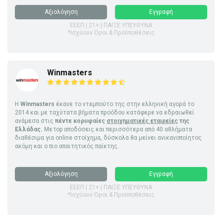
Αξιολόγηση
Εγγραφή
ΕΕΕΠ | 21+ | ΠΑΙΞΕ ΥΠΕΥΘΥΝΑ
*Ισχύουν Όροι & Προϋποθέσεις
Winmasters
Η
Winmasters
έκανε το ντεμπούτο της στην ελληνική αγορά το
2014 και με ταχύτατα βήματα προόδου κατάφερε να εδραιωθεί
ανάμεσα στις
πέντε κορυφαίες
στοιχηματικές εταιρείες
της
Ελλάδας.
Με top αποδόσεις και περισσότερα από 40 αθλήματα
διαθέσιμα για online στοίχημα, δύσκολα θα μείνει ανικανοποίητος
ακόμη και ο πιο απαιτητικός παίκτης.
Αξιολόγηση
Εγγραφή
ΕΕΕΠ | 21+ | ΠΑΙΞΕ ΥΠΕΥΘΥΝΑ
*Ισχύουν Όροι & Προϋποθέσεις