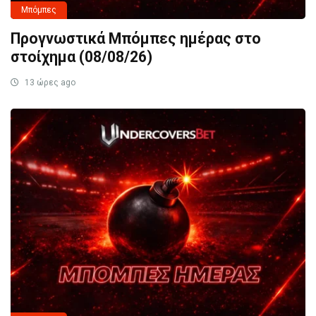
Μπόμπες
Προγνωστικά Μπόμπες ημέρας στο
στοίχημα (08/08/26)
13 ώρες ago