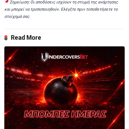
Σημείωση: Οι αποδόσεις ισχύουν τη στιγμή της ανάρτησης
και μπορεί να τροποποιηθούν. Ελέγξτε πριν τοποθετήσετε το
στοίχημά σας.
Read More