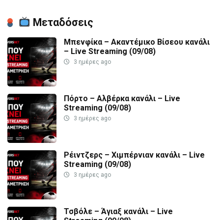
Μεταδόσεις
Μπενφίκα – Ακαντέμικο Βίσεου κανάλι
– Live Streaming (09/08)
3 ημέρες ago
Πόρτο – Αλβέρκα κανάλι – Live
Streaming (09/08)
3 ημέρες ago
Ρέιντζερς – Χιμπέρνιαν κανάλι – Live
Streaming (09/08)
3 ημέρες ago
Τσβόλε – Άγιαξ κανάλι – Live