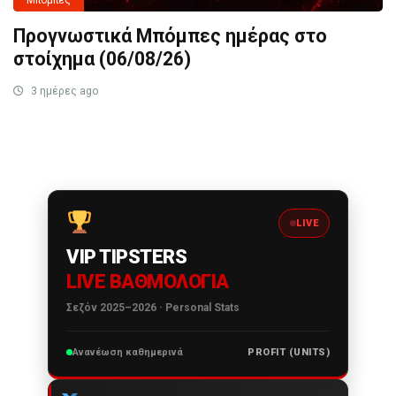
Προγνωστικά Μπόμπες ημέρας στο
στοίχημα (06/08/26)
3 ημέρες ago
LIVE
VIP TIPSTERS
LIVE ΒΑΘΜΟΛΟΓΊΑ
Σεζόν 2025–2026 · Personal Stats
Ανανέωση καθημερινά
PROFIT (UNITS)