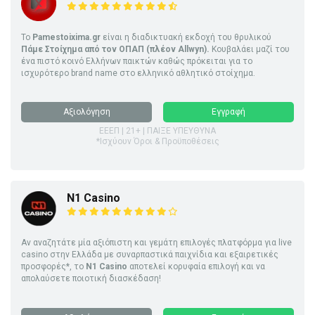
Το
Pamestoixima.gr
είναι η διαδικτυακή εκδοχή του θρυλικού
Πάμε Στοίχημα από τον ΟΠΑΠ (πλέον Allwyn).
Κουβαλάει μαζί του
ένα πιστό κοινό Ελλήνων παικτών καθώς πρόκειται για το
ισχυρότερο brand name στο ελληνικό αθλητικό στοίχημα.
Αξιολόγηση
Εγγραφή
ΕΕΕΠ | 21+ | ΠΑΙΞΕ ΥΠΕΥΘΥΝΑ
*Ισχύουν Όροι & Προϋποθέσεις
N1 Casino
Αν αναζητάτε μία αξιόπιστη και γεμάτη επιλογές πλατφόρμα για live
casino στην Ελλάδα με συναρπαστικά παιχνίδια και εξαιρετικές
προσφορές*, το
N1 Casino
αποτελεί κορυφαία επιλογή και να
απολαύσετε ποιοτική διασκέδαση!