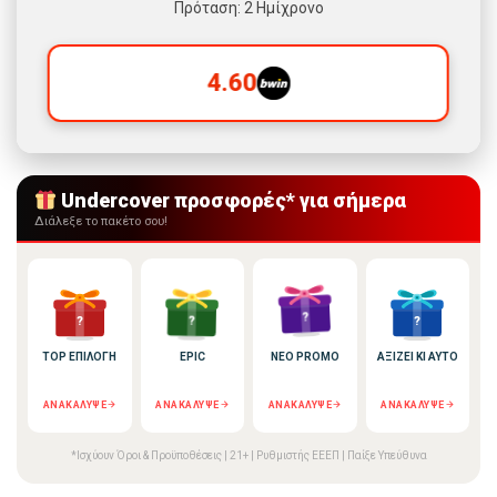
Πρόταση: 2 Ημίχρονο
4.60
Undercover προσφορές* για σήμερα
Διάλεξε το πακέτο σου!
?
?
?
?
TOP ΕΠΙΛΟΓΉ
EPIC
ΝΈΟ PROMO
ΑΞΊΖΕΙ ΚΙ ΑΥΤΌ
ΑΝΑΚΆΛΥΨΕ
ΑΝΑΚΆΛΥΨΕ
ΑΝΑΚΆΛΥΨΕ
ΑΝΑΚΆΛΥΨΕ
*Ισχύουν Όροι & Προϋποθέσεις | 21+ | Ρυθμιστής ΕΕΕΠ | Παίξε Υπεύθυνα