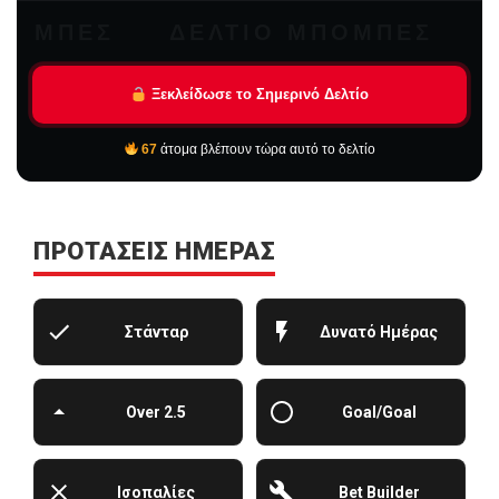
ΛΤΙΟ ΜΠΟΜΠΕΣ ΔΕΛΤΙΟ ΜΠΟΜ
Ξεκλείδωσε το Σημερινό Δελτίο
67
άτομα βλέπουν τώρα αυτό το δελτίο
ΠΡΟΤΆΣΕΙΣ ΗΜΈΡΑΣ
Στάνταρ
Δυνατό Ημέρας
Over 2.5
Goal/Goal
Ισοπαλίες
Bet Builder