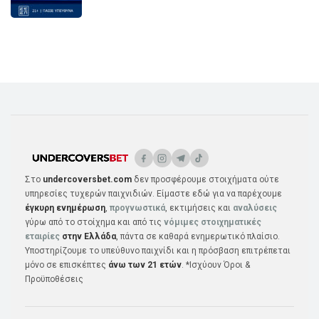
Στο
undercoversbet.com
δεν προσφέρουμε στοιχήματα ούτε
υπηρεσίες τυχερών παιχνιδιών. Είμαστε εδώ για να παρέχουμε
έγκυρη ενημέρωση
,
προγνωστικά
, εκτιμήσεις και
αναλύσεις
γύρω από το στοίχημα και από τις
νόμιμες στοιχηματικές
εταιρίες
στην Ελλάδα
, πάντα σε καθαρά ενημερωτικό πλαίσιο.
Υποστηρίζουμε το υπεύθυνο παιχνίδι και η πρόσβαση επιτρέπεται
μόνο σε επισκέπτες
άνω των 21 ετών
. *Ισχύουν Όροι &
Προϋποθέσεις