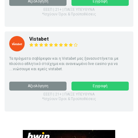
Αξιολόγηση
Εγγραφή
ΕΕΕΠ | 21+ | ΠΑΙΞΕ ΥΠΕΥΘΥΝΑ
*Ισχύουν Όροι & Προϋποθέσεις
Vistabet
Τα πράγματα σοβάρεψαν και η Vistabet μας ξανασυστήνεται με
πλούσιο αθλητικό στοίχημα και ανανεωμένο live casino για να
....νιώσουμε και εμείς vistabet.
Αξιολόγηση
Εγγραφή
ΕΕΕΠ | 21+ | ΠΑΙΞΕ ΥΠΕΥΘΥΝΑ
*Ισχύουν Όροι & Προϋποθέσεις