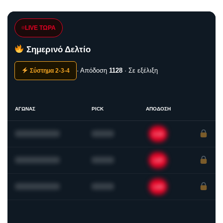
LIVE ΤΩΡΑ
Σημερινό Δελτίο
· Απόδοση
1128
· Σε εξέλιξη
Σύστημα 2-3-4
ΑΓΏΝΑΣ
PICK
ΑΠΌΔΟΣΗ
2.10
1.97
1.63