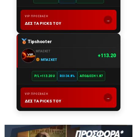
VIP ΠΡΌΣΒΑΣΗ
→
ΔΕΣ ΤΑ PICKS ΤΟΥ
Tipshooter
ΜΠΆΣΚΕΤ
113.20
ΜΠΆΣΚΕΤ
P/L +113.20 U
ROI 34.8%
ΑΠΌΔΟΣΗ 1.87
VIP ΠΡΌΣΒΑΣΗ
→
ΔΕΣ ΤΑ PICKS ΤΟΥ