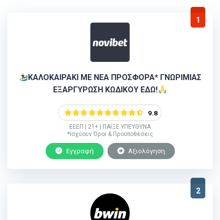
1
ΚΑΛΟΚΑΙΡΑΚΙ ΜΕ ΝΕΑ ΠΡΟΣΦΟΡΑ* ΓΝΩΡΙΜΙΑΣ
ΕΞΑΡΓΥΡΩΣΗ ΚΩΔΙΚΟΥ ΕΔΩ!
9.8
ΕΕΕΠ | 21+ | ΠΑΙΞΕ ΥΠΕΥΘΥΝΑ
*Ισχύουν Όροι & Προϋποθέσεις
Εγγραφή
Αξιολόγηση
2