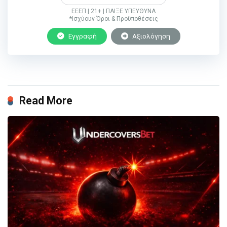
ΕΕΕΠ | 21+ | ΠΑΙΞΕ ΥΠΕΥΘΥΝΑ
*Ισχύουν Όροι & Προϋποθέσεις
Εγγραφή
Αξιολόγηση
Read More