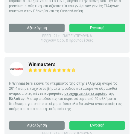
παρουσία που ξεκινά από το 1971, φέρνει στην οθόνη σου την ίδια
premium αισθητική και αξιοπιστία που γνώρισαν γενιές Ελλήνων
παικτών στην Πάρνηθα και τη Θεσσαλονίκη.
Αξιολόγηση
Εγγραφή
ΕΕΕΠ | 21+ | ΠΑΙΞΕ ΥΠΕΥΘΥΝΑ
*Ισχύουν Όροι & Προϋποθέσεις
Winmasters
Η
Winmasters
έκανε το ντεμπούτο της στην ελληνική αγορά το
2014 και με ταχύτατα βήματα προόδου κατάφερε να εδραιωθεί
ανάμεσα στις
πέντε κορυφαίες
στοιχηματικές εταιρείες
της
Ελλάδας.
Με top αποδόσεις και περισσότερα από 40 αθλήματα
διαθέσιμα για online στοίχημα, δύσκολα θα μείνει ανικανοποίητος
ακόμη και ο πιο απαιτητικός παίκτης.
Αξιολόγηση
Εγγραφή
ΕΕΕΠ | 21+ | ΠΑΙΞΕ ΥΠΕΥΘΥΝΑ