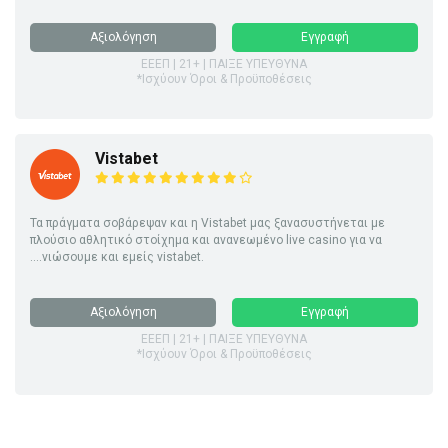
Αξιολόγηση
Εγγραφή
ΕΕΕΠ | 21+ | ΠΑΙΞΕ ΥΠΕΥΘΥΝΑ
*Ισχύουν Όροι & Προϋποθέσεις
Vistabet
Τα πράγματα σοβάρεψαν και η Vistabet μας ξανασυστήνεται με
πλούσιο αθλητικό στοίχημα και ανανεωμένο live casino για να
....νιώσουμε και εμείς vistabet.
Αξιολόγηση
Εγγραφή
ΕΕΕΠ | 21+ | ΠΑΙΞΕ ΥΠΕΥΘΥΝΑ
*Ισχύουν Όροι & Προϋποθέσεις