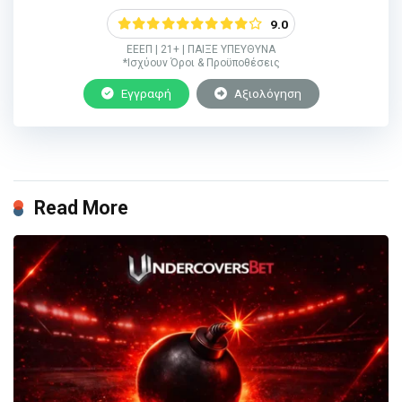
9.0
ΕΕΕΠ | 21+ | ΠΑΙΞΕ ΥΠΕΥΘΥΝΑ
*Ισχύουν Όροι & Προϋποθέσεις
Εγγραφή
Αξιολόγηση
Read More