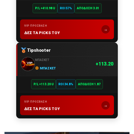
P/L +410.98 U
ROI 57%
ΑΠΌΔΟΣΗ 3.01
VIP ΠΡΌΣΒΑΣΗ
→
ΔΕΣ ΤΑ PICKS ΤΟΥ
Tipshooter
ΜΠΆΣΚΕΤ
113.20
ΜΠΆΣΚΕΤ
P/L +113.20 U
ROI 34.8%
ΑΠΌΔΟΣΗ 1.87
VIP ΠΡΌΣΒΑΣΗ
→
ΔΕΣ ΤΑ PICKS ΤΟΥ