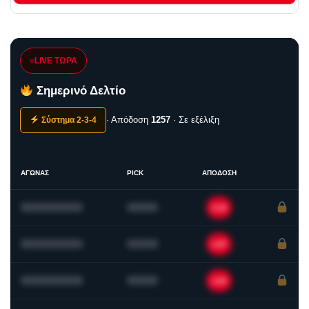
LIVE ΤΩΡΑ
Σημερινό Δελτίο
· Απόδοση
1257
· Σε εξέλιξη
Σύστημα 2-3-4
ΑΓΏΝΑΣ
PICK
ΑΠΌΔΟΣΗ
2.10
1.97
1.63