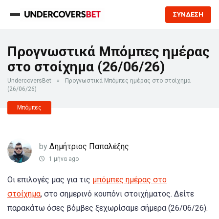
ΣΥΝΔΕΣΗ
Προγνωστικά Μπόμπες ημέρας
στο στοίχημα (26/06/26)
UndercoversBet
»
Προγνωστικά Μπόμπες ημέρας στο στοίχημα
(26/06/26)
Μπόμπες
by
Δημήτριος Παπαλέξης
1 μήνα ago
Οι επιλογές μας για τις
μπόμπες ημέρας στο
στοίχημα
, στο σημερινό κουπόνι στοιχήματος. Δείτε
παρακάτω όσες βόμβες ξεχωρίσαμε σήμερα (26/06/26).