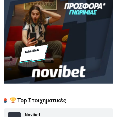
Top Στοιχηματικές
Novibet