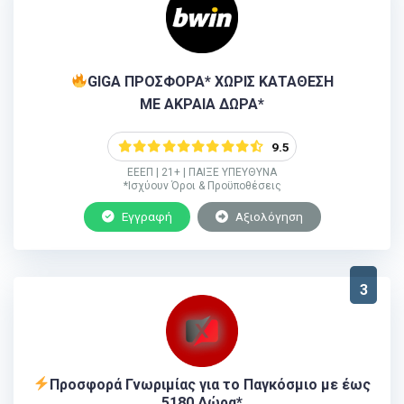
GIGA ΠΡΟΣΦΟΡΑ* ΧΩΡΙΣ ΚΑΤΑΘΕΣΗ
ΜΕ ΑΚΡΑΙΑ ΔΩΡΑ*
9.5
ΕΕΕΠ | 21+ | ΠΑΙΞΕ ΥΠΕΥΘΥΝΑ
*Ισχύουν Όροι & Προϋποθέσεις
Εγγραφή
Αξιολόγηση
3
Προσφορά Γνωριμίας για το Παγκόσμιο με έως
5180 Δώρα*