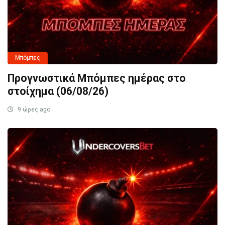
Μπόμπες
Προγνωστικά Μπόμπες ημέρας στο
στοίχημα (06/08/26)
9 ώρες ago