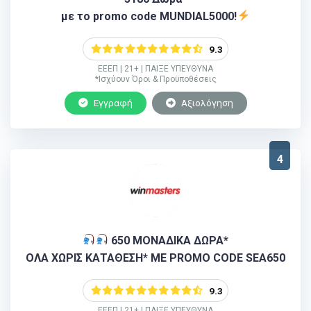
με το promo code MUNDIAL5000!
9.3
ΕΕΕΠ | 21+ | ΠΑΙΞΕ ΥΠΕΥΘΥΝΑ
*Ισχύουν Όροι & Προϋποθέσεις
Εγγραφή
Αξιολόγηση
4
650 ΜΟΝΑΔΙΚΑ ΔΩΡΑ*
ΟΛΑ ΧΩΡΙΣ ΚΑΤΑΘΕΣΗ* ΜΕ PROMO CODE SEA650
9.3
ΕΕΕΠ | 21+ | ΠΑΙΞΕ ΥΠΕΥΘΥΝΑ