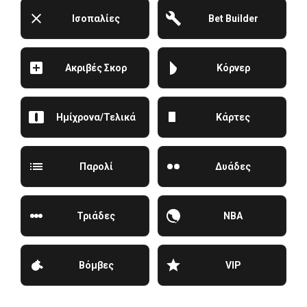
Ισοπαλίες
Bet Builder
Ακριβές Σκορ
Κόρνερ
Ημίχρονα/Τελικά
Κάρτες
Παρολί
Δυάδες
Τριάδες
NBA
Βόμβες
VIP