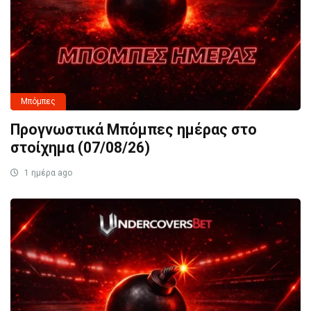
Μπόμπες
Προγνωστικά Μπόμπες ημέρας στο
στοίχημα (07/08/26)
1 ημέρα ago