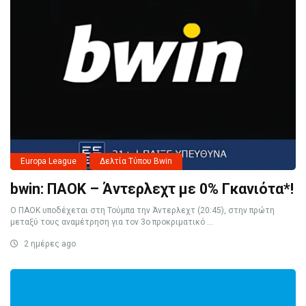
Europa League
Δελτία Τύπου Bwin
bwin: ΠΑΟΚ – Άντερλεχτ με 0% Γκανιότα*!
Ο ΠΑΟΚ υποδέχεται στη Τούμπα την Άντερλεχτ (20:45), στην πρώτη
μεταξύ τους αναμέτρηση για τον 3ο προκριματικό ...
2 ημέρες ago