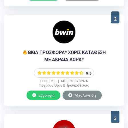
2
GIGA ΠΡΟΣΦΟΡΑ* ΧΩΡΙΣ ΚΑΤΑΘΕΣΗ
ΜΕ ΑΚΡΑΙΑ ΔΩΡΑ*
9.5
ΕΕΕΠ | 21+ | ΠΑΙΞΕ ΥΠΕΥΘΥΝΑ
*Ισχύουν Όροι & Προϋποθέσεις
Εγγραφή
Αξιολόγηση
3