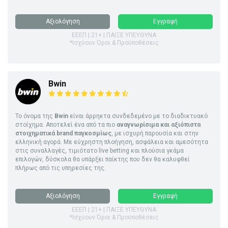
Αξιολόγηση
Εγγραφή
ΕΕΕΠ | 21+ | ΠΑΙΞΕ ΥΠΕΥΘΥΝΑ
*Ισχύουν Όροι & Προϋποθέσεις
Bwin
Το όνομα της
Bwin
είναι άρρηκτα συνδεδεμένο με το διαδικτυακό
στοίχημα. Αποτελεί ένα από τα πιο
αναγνωρίσιμα και αξιόπιστα
στοιχηματικά brand παγκοσμίως
, με ισχυρή παρουσία και στην
ελληνική αγορά. Με εύχρηστη πλοήγηση, ασφάλεια και αμεσότητα
στις συναλλαγές, τιμιότατο live betting και πλούσια γκάμα
επιλογών, δύσκολα θα υπάρξει παίκτης που δεν θα καλυφθεί
πλήρως από τις υπηρεσίες της.
Αξιολόγηση
Εγγραφή
ΕΕΕΠ | 21+ | ΠΑΙΞΕ ΥΠΕΥΘΥΝΑ
*Ισχύουν Όροι & Προϋποθέσεις