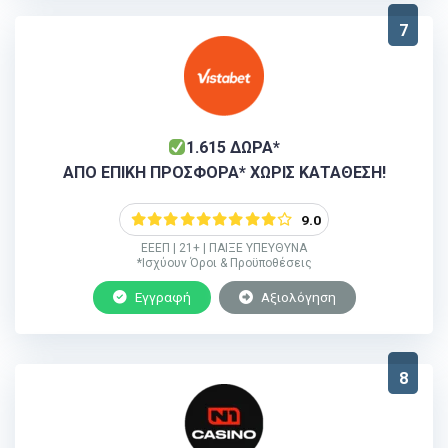
7
1.615 ΔΩΡΑ*
ΑΠΟ ΕΠΙΚΗ ΠΡΟΣΦΟΡΑ* ΧΩΡΙΣ ΚΑΤΑΘΕΣΗ!
9.0
ΕΕΕΠ | 21+ | ΠΑΙΞΕ ΥΠΕΥΘΥΝΑ
*Ισχύουν Όροι & Προϋποθέσεις
Εγγραφή
Αξιολόγηση
8