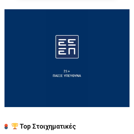
Top Στοιχηματικές