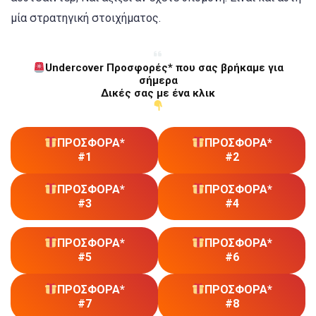
μία στρατηγική στοιχήματος.
Undercover Προσφορές* που σας βρήκαμε για
σήμερα
Δικές σας με ένα κλικ
ΠΡΟΣΦΟΡΑ*
ΠΡΟΣΦΟΡΑ*
#1
#2
ΠΡΟΣΦΟΡΑ*
ΠΡΟΣΦΟΡΑ*
#3
#4
ΠΡΟΣΦΟΡΑ*
ΠΡΟΣΦΟΡΑ*
#5
#6
ΠΡΟΣΦΟΡΑ*
ΠΡΟΣΦΟΡΑ*
#7
#8