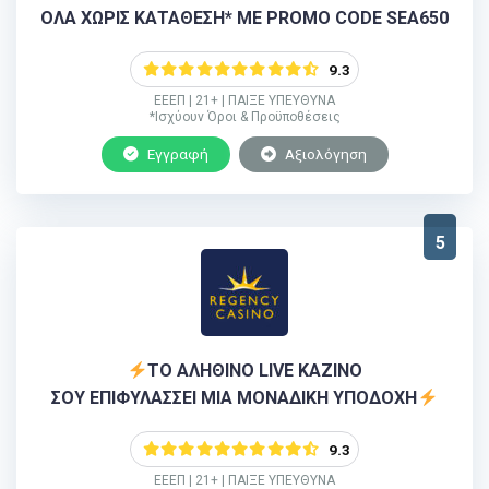
ΟΛΑ ΧΩΡΙΣ ΚΑΤΑΘΕΣΗ* ΜΕ PROMO CODE SEA650
9.3
ΕΕΕΠ | 21+ | ΠΑΙΞΕ ΥΠΕΥΘΥΝΑ
*Ισχύουν Όροι & Προϋποθέσεις
Εγγραφή
Αξιολόγηση
5
ΤΟ ΑΛΗΘΙΝΟ LIVE ΚΑΖΙΝΟ
ΣΟΥ ΕΠΙΦΥΛΑΣΣΕΙ ΜΙΑ ΜΟΝΑΔΙΚΗ ΥΠΟΔΟΧΗ
9.3
ΕΕΕΠ | 21+ | ΠΑΙΞΕ ΥΠΕΥΘΥΝΑ