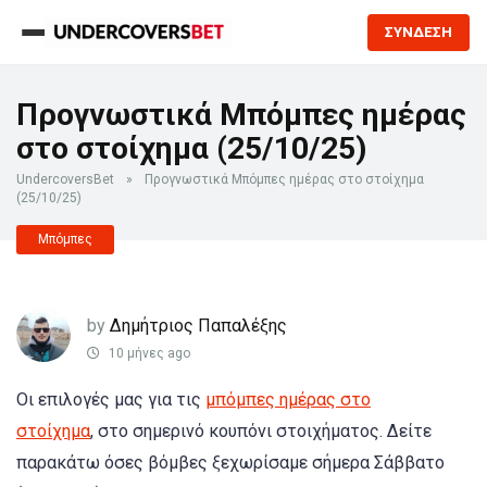
ΣΥΝΔΕΣΗ
Προγνωστικά Μπόμπες ημέρας
στο στοίχημα (25/10/25)
UndercoversBet
»
Προγνωστικά Μπόμπες ημέρας στο στοίχημα
(25/10/25)
Μπόμπες
by
Δημήτριος Παπαλέξης
10 μήνες ago
Οι επιλογές μας για τις
μπόμπες ημέρας στο
στοίχημα
, στο σημερινό κουπόνι στοιχήματος. Δείτε
παρακάτω όσες βόμβες ξεχωρίσαμε σήμερα Σάββατο