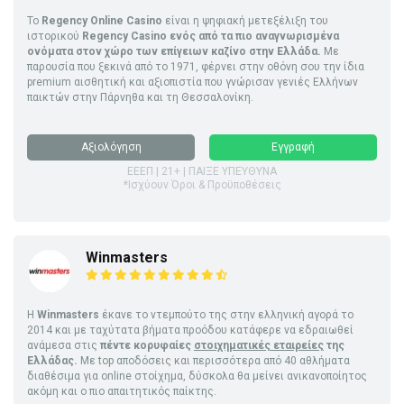
Το
Regency Online Casino
είναι η ψηφιακή μετεξέλιξη του
ιστορικού
Regency Casino ενός από τα πιο αναγνωρισμένα
ονόματα στον χώρο των επίγειων καζίνο στην Ελλάδα.
Με
παρουσία που ξεκινά από το 1971, φέρνει στην οθόνη σου την ίδια
premium αισθητική και αξιοπιστία που γνώρισαν γενιές Ελλήνων
παικτών στην Πάρνηθα και τη Θεσσαλονίκη.
Αξιολόγηση
Εγγραφή
ΕΕΕΠ | 21+ | ΠΑΙΞΕ ΥΠΕΥΘΥΝΑ
*Ισχύουν Όροι & Προϋποθέσεις
Winmasters
Η
Winmasters
έκανε το ντεμπούτο της στην ελληνική αγορά το
2014 και με ταχύτατα βήματα προόδου κατάφερε να εδραιωθεί
ανάμεσα στις
πέντε κορυφαίες
στοιχηματικές εταιρείες
της
Ελλάδας.
Με top αποδόσεις και περισσότερα από 40 αθλήματα
διαθέσιμα για online στοίχημα, δύσκολα θα μείνει ανικανοποίητος
ακόμη και ο πιο απαιτητικός παίκτης.