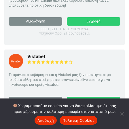
προσφορές*, το
N1 Casino
αποτελεί κορυφαία επιλογή και να
απολαύσετε ποιοτική διασκέδαση!
Αξιολόγηση
Εγγραφή
ΕΕΕΠ | 21+ | ΠΑΙΞΕ ΥΠΕΥΘΥΝΑ
*Ισχύουν Όροι & Προϋποθέσεις
Vistabet
Τα πράγματα σοβάρεψαν και η Vistabet μας ξανασυστήνεται με
πλούσιο αθλητικό στοίχημα και ανανεωμένο live casino για να
....νιώσουμε και εμείς vistabet.
Αξιολόγηση
Εγγραφή
Χρησιμοποιούμε cookies για να διασφαλίσουμε ότι σας
ΕΕΕΠ | 21+ | ΠΑΙΞΕ ΥΠΕΥΘΥΝΑ
προσφέρουμε την καλύτερη εμπειρία στον ιστότοπό μας.
*Ισχύουν Όροι & Προϋποθέσεις
Αποδοχή
Πολιτική Cookies