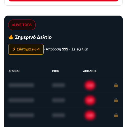
LIVE ΤΩΡΑ
Σημερινό Δελτίο
· Απόδοση
995
· Σε εξέλιξη
Σύστημα 2-3-4
ΑΓΏΝΑΣ
PICK
ΑΠΌΔΟΣΗ
2.10
1.97
1.63