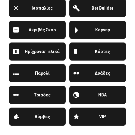
Ισοπαλίες
Bet Builder
Ακριβές Σκορ
Κόρνερ
Ημίχρονα/Τελικά
Κάρτες
Παρολί
Δυάδες
Τριάδες
NBA
Βόμβες
VIP