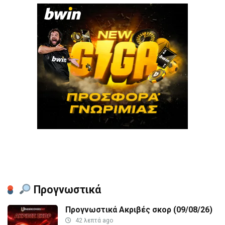
Προγνωστικά
Προγνωστικά Ακριβές σκορ (09/08/26)
42 λεπτά ago