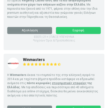
ιστορικού
Regency Casino ενός από τα πιο αναγνωρισμένα
ονόματα στον χώρο των επίγειων καζίνο στην Ελλάδα.
Με
παρουσία που ξεκινά από το 1971, φέρνει στην οθόνη σου την ίδια
premium αισθητική και αξιοπιστία που γνώρισαν γενιές Ελλήνων
παικτών στην Πάρνηθα και τη Θεσσαλονίκη.
Αξιολόγηση
Εγγραφή
ΕΕΕΠ | 21+ | ΠΑΙΞΕ ΥΠΕΥΘΥΝΑ
*Ισχύουν Όροι & Προϋποθέσεις
Winmasters
Η
Winmasters
έκανε το ντεμπούτο της στην ελληνική αγορά το
2014 και με ταχύτατα βήματα προόδου κατάφερε να εδραιωθεί
ανάμεσα στις
πέντε κορυφαίες
στοιχηματικές εταιρείες
της
Ελλάδας.
Με top αποδόσεις και περισσότερα από 40 αθλήματα
διαθέσιμα για online στοίχημα, δύσκολα θα μείνει ανικανοποίητος
ακόμη και ο πιο απαιτητικός παίκτης.