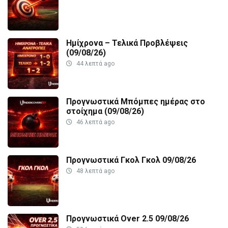
Ημίχρονα – Τελικά Προβλέψεις
(09/08/26)
44 λεπτά ago
Προγνωστικά Μπόμπες ημέρας στο
στοίχημα (09/08/26)
46 λεπτά ago
Προγνωστικά Γκολ Γκολ 09/08/26
48 λεπτά ago
Προγνωστικά Over 2.5 09/08/26