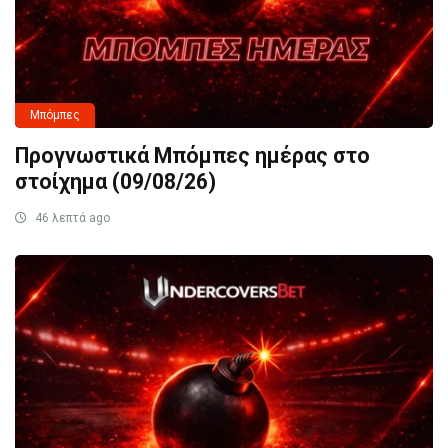
Μπόμπες
Προγνωστικά Μπόμπες ημέρας στο
στοίχημα (09/08/26)
46 λεπτά ago