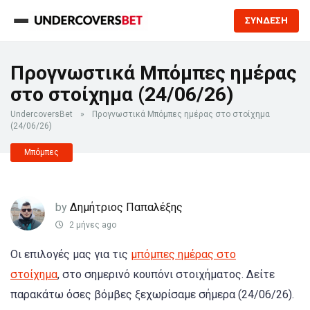
ΣΥΝΔΕΣΗ
Προγνωστικά Μπόμπες ημέρας
στο στοίχημα (24/06/26)
UndercoversBet
»
Προγνωστικά Μπόμπες ημέρας στο στοίχημα
(24/06/26)
Μπόμπες
by
Δημήτριος Παπαλέξης
2 μήνες ago
Οι επιλογές μας για τις
μπόμπες ημέρας στο
στοίχημα
, στο σημερινό κουπόνι στοιχήματος. Δείτε
παρακάτω όσες βόμβες ξεχωρίσαμε σήμερα (24/06/26).