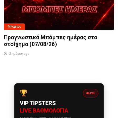
Μπόμπες
Προγνωστικά Μπόμπες ημέρας στο
στοίχημα (07/08/26)
2 ημέρες ago
LIVE
VIP TIPSTERS
LIVE ΒΑΘΜΟΛΟΓΊΑ