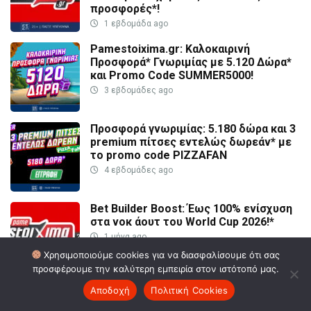
προσφορές*!
1 εβδομάδα ago
Pamestoixima.gr: Καλοκαιρινή
Προσφορά* Γνωριμίας με 5.120 Δώρα*
και Promo Code SUMMER5000!
3 εβδομάδες ago
Προσφορά γνωριμίας: 5.180 δώρα και 3
premium πίτσες εντελώς δωρεάν* με
το promo code PIZZAFAN
4 εβδομάδες ago
Bet Builder Boost: Έως 100% ενίσχυση
στα νοκ άουτ του World Cup 2026!*
1 μήνα ago
Χρησιμοποιούμε cookies για να διασφαλίσουμε ότι σας
προσφέρουμε την καλύτερη εμπειρία στον ιστότοπό μας.
Καλοκαίρι στη Sportingbet με 1.305
Αποδοχή
Πολιτική Cookies
δώρα!*