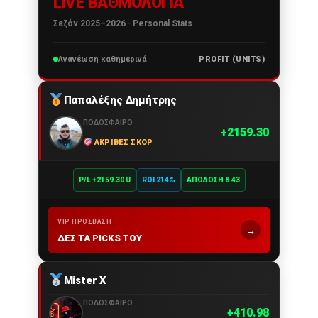
LIVE ΒΑΘΜΟΛΟΓΊΑ
Σεζόν 2025–2026 · Personal Stats
Ανανέωση καθημερινά
PROFIT (UNITS)
Παπαλέξης Δημήτρης
ΠΟΔΌΣΦΑΙΡΟ
2159.30
ΑΚΡΙΒΈΣ ΣΚΟΡ
P/L +2159.30 U
ROI 214%
ΑΠΌΔΟΣΗ 8.43
VIP ΠΡΌΣΒΑΣΗ
→
ΔΕΣ ΤΑ PICKS ΤΟΥ
Mister X
ΠΟΔΌΣΦΑΙΡΟ
410.98