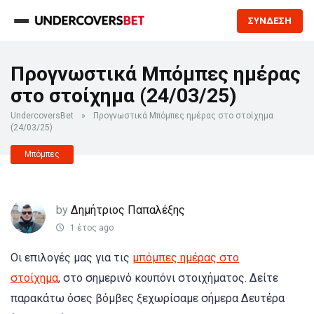
ΣΥΝΔΕΣΗ
Προγνωστικά Μπόμπες ημέρας
στο στοίχημα (24/03/25)
UndercoversBet
»
Προγνωστικά Μπόμπες ημέρας στο στοίχημα
(24/03/25)
Μπόμπες
by
Δημήτριος Παπαλέξης
1 έτος ago
Οι επιλογές μας για τις
μπόμπες ημέρας στο
στοίχημα
, στο σημερινό κουπόνι στοιχήματος. Δείτε
παρακάτω όσες βόμβες ξεχωρίσαμε σήμερα Δευτέρα