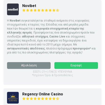
Novibet
Η
Novibet
συγκαταλέγεται σταθερά ανάμεσα στις κορυφαίες
στοιχηματικές εταιρίες της Ελλάδας και από μεγάλη μερίδα
παικτών θεωρείται η
κορυφαία στοιχηματική εταιρία της
ελληνικής αγοράς
. Προσφέροντας ένα ολοκληρωμένο προϊόν που
συνδυάζει
αθλητικό στοίχημα
,
Casino Live
και σύγχρονες
υπηρεσίες παιχνιδιού, έχει καταφέρει να δημιουργήσει ένα
ιδιαίτερα πιστό κοινό από το 2010 μέχρι σήμερα. Με
ανταγωνιστικές αποδόσεις
, πλούσιο πρόγραμμα
προσφορών
* και
μία από τις πιο ολοκληρωμένες πλατφόρμες της αγοράς!
Αξιολόγηση
Εγγραφή
ΕΕΕΠ | 21+ | ΠΑΙΞΕ ΥΠΕΥΘΥΝΑ
*Ισχύουν Όροι & Προϋποθέσεις
Regency Online Casino