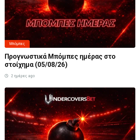
Μπόμπες
Προγνωστικά Μπόμπες ημέρας στο
στοίχημα (05/08/26)
2 ημέρες ago