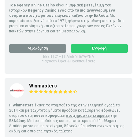
Το
Regency Online Casino
είναι η ψηφιακή μετεξέλιξη του
ιστορικού
Regency Casino ενός από τα πιο αναγνωρισμένα
ονόματα στον χώρο των επίγειων καζίνο στην Ελλάδα.
Με
παρουσία που ξεκινά από το 1971, φέρνει στην οθόνη σου την ίδια
premium αισθητική και αξιοπιστία που γνώρισαν γενιές Ελλήνων
παικτών στην Πάρνηθα και τη Θεσσαλονίκη.
Αξιολόγηση
Εγγραφή
ΕΕΕΠ | 21+ | ΠΑΙΞΕ ΥΠΕΥΘΥΝΑ
*Ισχύουν Όροι & Προϋποθέσεις
Winmasters
Η
Winmasters
έκανε το ντεμπούτο της στην ελληνική αγορά το
2014 και με ταχύτατα βήματα προόδου κατάφερε να εδραιωθεί
ανάμεσα στις
πέντε κορυφαίες
στοιχηματικές εταιρείες
της
Ελλάδας.
Με top αποδόσεις και περισσότερα από 40 αθλήματα
διαθέσιμα για online στοίχημα, δύσκολα θα μείνει ανικανοποίητος
ακόμη και ο πιο απαιτητικός παίκτης.