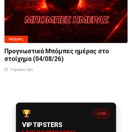
Μπόμπες
Προγνωστικά Μπόμπες ημέρας στο
στοίχημα (04/08/26)
3 ημέρες ago
LIVE
VIP TIPSTERS