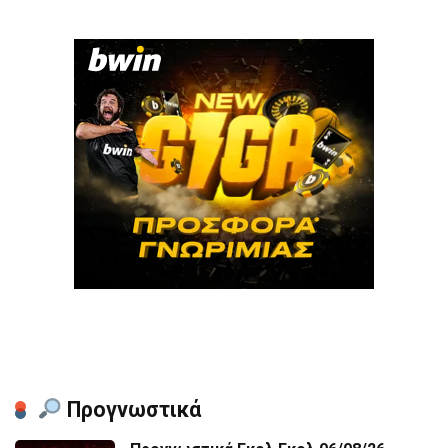
Προγνωστικά