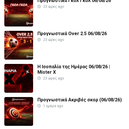
Προγνωστικά Γκολ Γκολ 06/08/26
23 ώρες ago
Προγνωστικά Over 2.5 06/08/26
23 ώρες ago
Η Ισοπαλία της Ημέρας 06/08/26 |
Mister X
23 ώρες ago
Προγνωστικά Ακριβές σκορ (06/08/26)
1 ημέρα ago