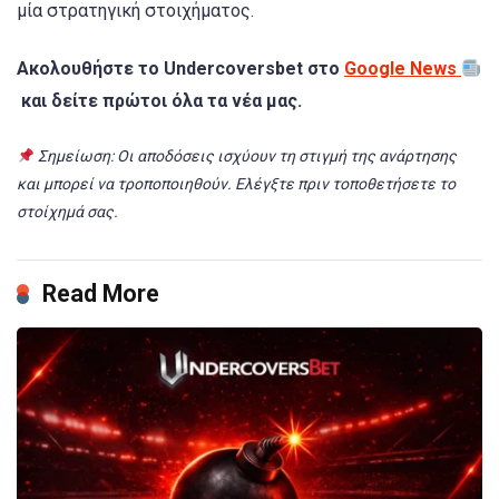
μία στρατηγική στοιχήματος.
Ακολουθήστε τo Undercoversbet στο
Google News
και δείτε πρώτοι όλα τα νέα μας.
Σημείωση: Οι αποδόσεις ισχύουν τη στιγμή της ανάρτησης
και μπορεί να τροποποιηθούν. Ελέγξτε πριν τοποθετήσετε το
στοίχημά σας.
Read More