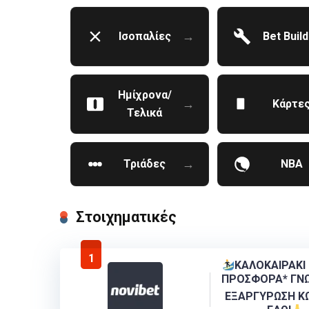
→
Ισοπαλίες
Bet Buil
Ημίχρονα/
→
Κάρτε
Τελικά
→
Τριάδες
NBA
Στοιχηματικές
1
ΚΑΛΟΚΑΙΡΑΚΙ
ΠΡΟΣΦΟΡΑ* ΓΝΩ
ΕΞΑΡΓΥΡΩΣΗ Κ