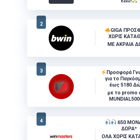
ΕΔΩ!
2
GIGA ΠΡΟΣ
ΧΩΡΙΣ ΚΑΤΑ
ΜΕ ΑΚΡΑΙΑ Δ
3
Προσφορά Γν
για το Παγκόσ
έως 5180 Δ
με το promo 
MUNDIAL500
4
650 ΜΟΝ
ΔΩΡΑ*
ΟΛΑ ΧΩΡΙΣ ΚΑΤ