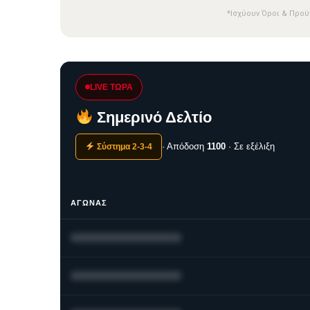
*Ισχύουν Όροι & Προϋπ
LIVE ΤΩΡΑ
Σημερινό Δελτίο
· Απόδοση
1100
· Σε εξέλιξη
Σύστημα 2-3-4
ΑΓΏΝΑΣ