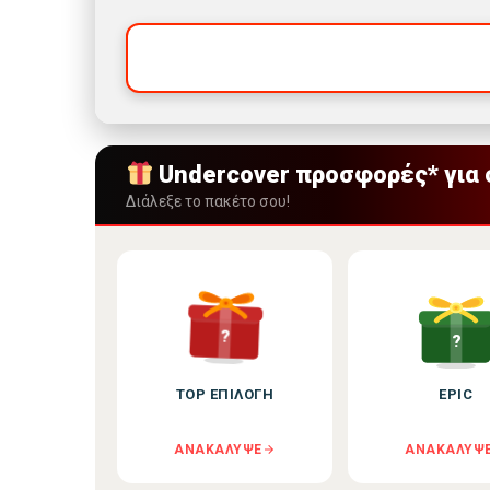
Undercover προσφορές* για
Διάλεξε το πακέτο σου!
?
?
TOP ΕΠΙΛΟΓΉ
EPIC
ΑΝΑΚΆΛΥΨΕ
ΑΝΑΚΆΛΥΨ