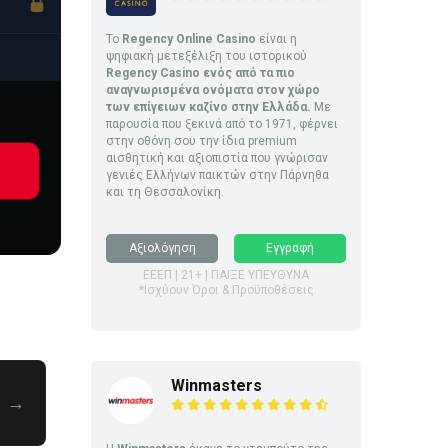
Το
Regency Online Casino
είναι η
ψηφιακή μετεξέλιξη του ιστορικού
Regency Casino ενός από τα πιο
αναγνωρισμένα ονόματα στον χώρο
των επίγειων καζίνο στην Ελλάδα.
Με
παρουσία που ξεκινά από το 1971, φέρνει
στην οθόνη σου την ίδια premium
αισθητική και αξιοπιστία που γνώρισαν
γενιές Ελλήνων παικτών στην Πάρνηθα
και τη Θεσσαλονίκη.
Αξιολόγηση
Εγγραφή
ΕΕΕΠ | 21+ | ΠΑΙΞΕ ΥΠΕΥΘΥΝΑ
*Ισχύουν Όροι & Προϋποθέσεις
Winmasters
→