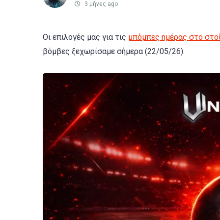
3 μήνες ago
Οι επιλογές μας για τις
μπόμπες ημέρας στο στο
βόμβες ξεχωρίσαμε σήμερα (22/05/26).