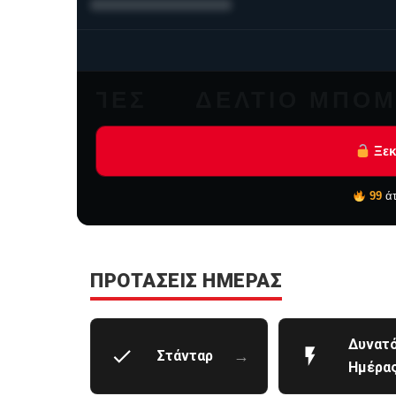
ΟΜΠΕΣ ΔΕΛΤΙΟ ΜΠΟΜΠΕΣ
Ξεκ
99
άτ
ΠΡΟΤΆΣΕΙΣ ΗΜΈΡΑΣ
Δυνατ
→
Στάνταρ
Ημέρα