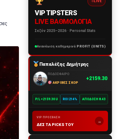
LIVE
VIP TIPSTERS
LIVE ΒΑΘΜΟΛΟΓΊΑ
όσες
Σεζόν 2025–2026 · Personal Stats
Ανανέωση καθημερινά
PROFIT (UNITS)
Παπαλέξης Δημήτρης
ΠΟΔΌΣΦΑΙΡΟ
2159.30
ΑΚΡΙΒΈΣ ΣΚΟΡ
P/L +2159.30 U
ROI 214%
ΑΠΌΔΟΣΗ 8.43
VIP ΠΡΌΣΒΑΣΗ
→
ΔΕΣ ΤΑ PICKS ΤΟΥ