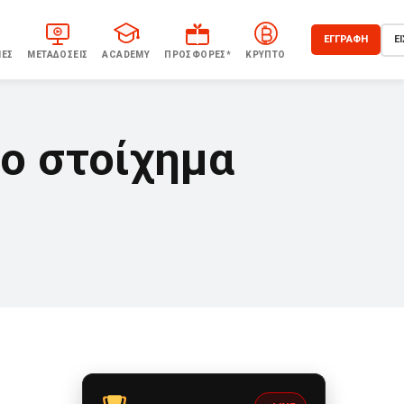
ΕΓΓΡΑΦΗ
Ε
ΙΕΣ
ΜΕΤΑΔΟΣΕΙΣ
ACADEMY
ΠΡΟΣΦΟΡΕΣ*
ΚΡΥΠΤΟ
ο στοίχημα