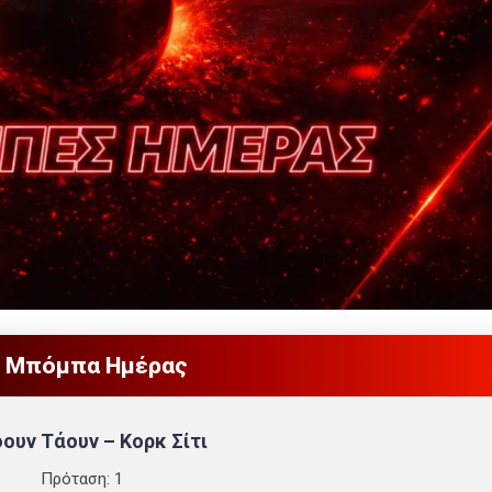
Μπόμπα Ημέρας
ουν Τάουν – Κορκ Σίτι
Πρόταση: 1