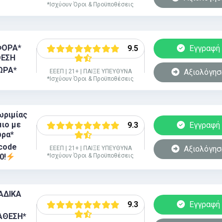
*Ισχύουν Όροι & Προϋποθέσεις
ΦΟΡΑ*
9.5
Εγγραφή
ΘΕΣΗ
ΩΡΑ*
Αξιολόγησ
ΕΕΕΠ | 21+ | ΠΑΙΞΕ ΥΠΕΥΘΥΝΑ
*Ισχύουν Όροι & Προϋποθέσεις
ωριμίας
μιο με
9.3
Εγγραφή
ώρα*
code
Αξιολόγησ
ΕΕΕΠ | 21+ | ΠΑΙΞΕ ΥΠΕΥΘΥΝΑ
*Ισχύουν Όροι & Προϋποθέσεις
0!
ΑΔΙΚΑ
9.3
Εγγραφή
ΑΘΕΣΗ*