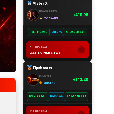
Mister X
ΠΟΔΌΣΦΑΙΡΟ
410.98
ΙΣΟΠΑΛΊΕΣ
P/L +410.98 U
ROI 57%
ΑΠΌΔΟΣΗ 3.01
VIP ΠΡΌΣΒΑΣΗ
→
ΔΕΣ ΤΑ PICKS ΤΟΥ
Tipshooter
ΜΠΆΣΚΕΤ
113.20
ΜΠΆΣΚΕΤ
P/L +113.20 U
ROI 34.8%
ΑΠΌΔΟΣΗ 1.87
VIP ΠΡΌΣΒΑΣΗ