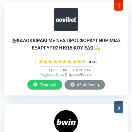
1
ΚΑΛΟΚΑΙΡΑΚΙ ΜΕ ΝΕΑ ΠΡΟΣΦΟΡΑ* ΓΝΩΡΙΜΙΑΣ
ΕΞΑΡΓΥΡΩΣΗ ΚΩΔΙΚΟΥ ΕΔΩ!
9.8
ΕΕΕΠ | 21+ | ΠΑΙΞΕ ΥΠΕΥΘΥΝΑ
*Ισχύουν Όροι & Προϋποθέσεις
Εγγραφή
Αξιολόγηση
2