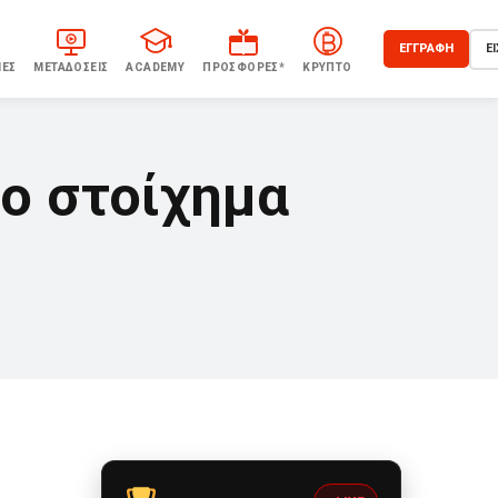
ΕΓΓΡΑΦΗ
Ε
ΙΕΣ
ΜΕΤΑΔΟΣΕΙΣ
ACADEMY
ΠΡΟΣΦΟΡΕΣ*
ΚΡΥΠΤΟ
ο στοίχημα