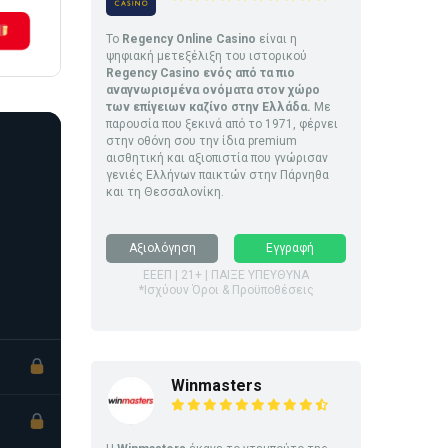
Το
Regency Online Casino
είναι η
ψηφιακή μετεξέλιξη του ιστορικού
Regency Casino ενός από τα πιο
αναγνωρισμένα ονόματα στον χώρο
των επίγειων καζίνο στην Ελλάδα.
Με
παρουσία που ξεκινά από το 1971, φέρνει
στην οθόνη σου την ίδια premium
αισθητική και αξιοπιστία που γνώρισαν
γενιές Ελλήνων παικτών στην Πάρνηθα
και τη Θεσσαλονίκη.
Αξιολόγηση
Εγγραφή
ΕΕΕΠ | 21+ | ΠΑΙΞΕ ΥΠΕΥΘΥΝΑ
*Ισχύουν Όροι & Προϋποθέσεις
Winmasters