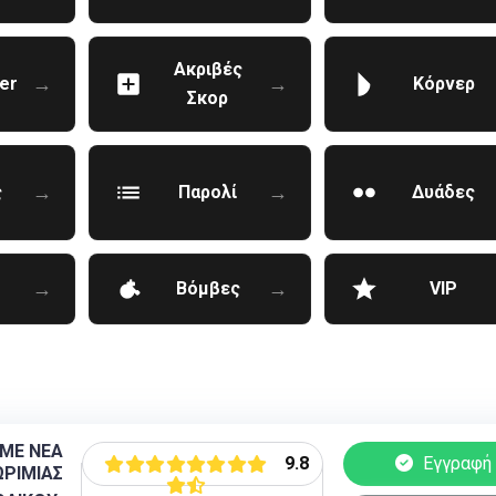
Ακριβές
→
→
der
Κόρνερ
Σκορ
→
→
ς
Παρολί
Δυάδες
→
→
Βόμβες
VIP
 ΜΕ ΝΕΑ
9.8
Εγγραφή
ΡΙΜΙΑΣ