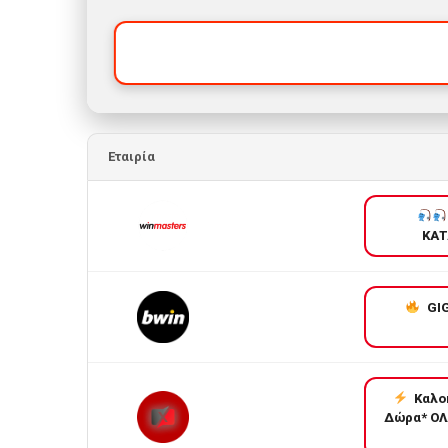
Εταιρία
ΚΑΤ
GIG
Καλο
Δώρα* ΟΛ