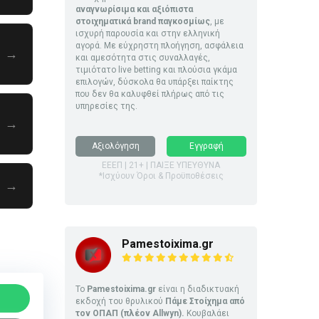
αναγνωρίσιμα και αξιόπιστα
στοιχηματικά brand παγκοσμίως
, με
ισχυρή παρουσία και στην ελληνική
αγορά. Με εύχρηστη πλοήγηση, ασφάλεια
→
και αμεσότητα στις συναλλαγές,
τιμιότατο live betting και πλούσια γκάμα
επιλογών, δύσκολα θα υπάρξει παίκτης
που δεν θα καλυφθεί πλήρως από τις
υπηρεσίες της.
→
Αξιολόγηση
Εγγραφή
ΕΕΕΠ | 21+ | ΠΑΙΞΕ ΥΠΕΥΘΥΝΑ
*Ισχύουν Όροι & Προϋποθέσεις
→
Pamestoixima.gr
Το
Pamestoixima.gr
είναι η διαδικτυακή
εκδοχή του θρυλικού
Πάμε Στοίχημα από
τον ΟΠΑΠ (πλέον Allwyn).
Κουβαλάει