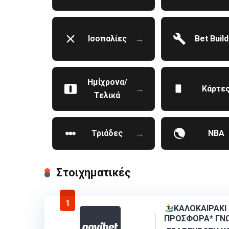
→
Ισοπαλίες
Bet Buil
Ημίχρονα/
→
Κάρτε
Τελικά
→
Τριάδες
NBA
Στοιχηματικές
1
ΚΑΛΟΚΑΙΡΑΚΙ
ΠΡΟΣΦΟΡΑ* ΓΝΩ