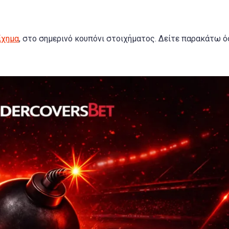
ίχημα
, στο σημερινό κουπόνι στοιχήματος. Δείτε παρακάτω 