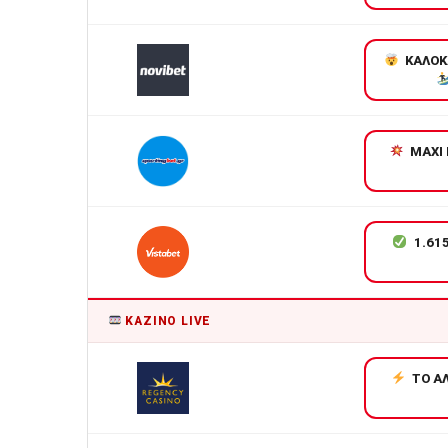
ΚΑΛΟΚ
MAXI 
1.61
ΚΑΖΊΝΟ LIVE
ΤΟ ΑΛ