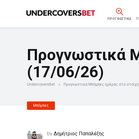
ΠΡΟΓΝΩΣΤΙΚΑ
Τ
Προγνωστικά Μ
(17/06/26)
UndercoversBet
»
Προγνωστικά Μπόμπες ημέρας στο στοίχη
Μπόμπες
by
Δημήτριος Παπαλέξης