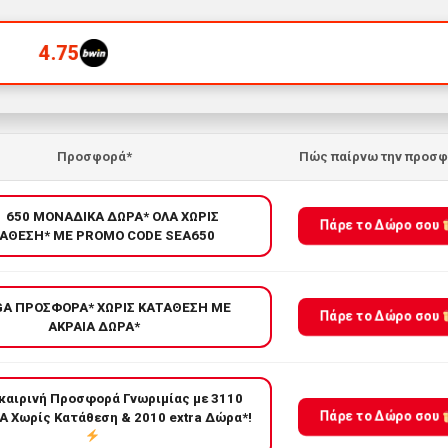
4.75
Προσφορά*
Πώς παίρνω την προσφ
650 ΜΟΝΑΔΙΚΑ ΔΩΡΑ* ΟΛΑ ΧΩΡΙΣ
Πάρε το Δώρο σου
ΑΘΕΣΗ* ΜΕ PROMO CODE SEA650
A ΠΡΟΣΦΟΡΑ* ΧΩΡΙΣ ΚΑΤΑΘΕΣΗ ΜΕ
Πάρε το Δώρο σου
ΑΚΡΑΙΑ ΔΩΡΑ*
καιρινή Προσφορά Γνωριμίας με 3110
Πάρε το Δώρο σου
Α Χωρίς Κατάθεση & 2010 extra Δώρα*!