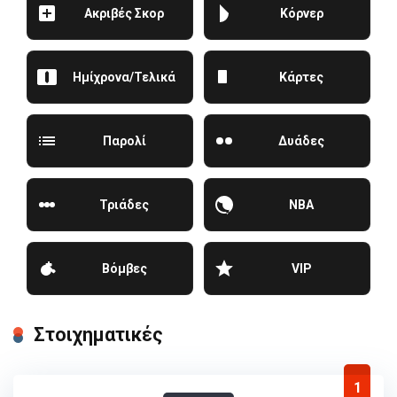
Ακριβές Σκορ
Κόρνερ
Ημίχρονα/Τελικά
Κάρτες
Παρολί
Δυάδες
Τριάδες
NBA
Βόμβες
VIP
Στοιχηματικές
1