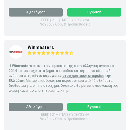
Αξιολόγηση
Εγγραφή
ΕΕΕΠ | 21+ | ΠΑΙΞΕ ΥΠΕΥΘΥΝΑ
*Ισχύουν Όροι & Προϋποθέσεις
Winmasters
Η
Winmasters
έκανε το ντεμπούτο της στην ελληνική αγορά το
2014 και με ταχύτατα βήματα προόδου κατάφερε να εδραιωθεί
ανάμεσα στις
πέντε κορυφαίες
στοιχηματικές εταιρείες
της
Ελλάδας.
Με top αποδόσεις και περισσότερα από 40 αθλήματα
διαθέσιμα για online στοίχημα, δύσκολα θα μείνει ανικανοποίητος
ακόμη και ο πιο απαιτητικός παίκτης.
Αξιολόγηση
Εγγραφή
ΕΕΕΠ | 21+ | ΠΑΙΞΕ ΥΠΕΥΘΥΝΑ
*Ισχύουν Όροι & Προϋποθέσεις