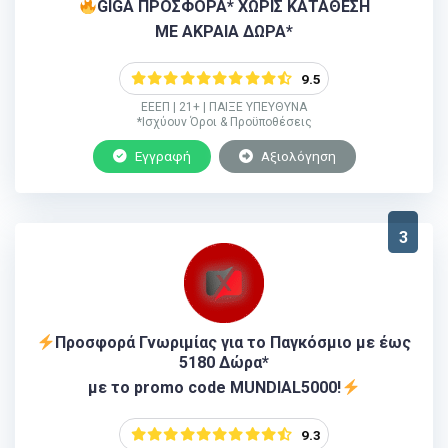
GIGA ΠΡΟΣΦΟΡΑ* ΧΩΡΙΣ ΚΑΤΑΘΕΣΗ
ΜΕ ΑΚΡΑΙΑ ΔΩΡΑ*
9.5
ΕΕΕΠ | 21+ | ΠΑΙΞΕ ΥΠΕΥΘΥΝΑ
*Ισχύουν Όροι & Προϋποθέσεις
Εγγραφή
Αξιολόγηση
3
Προσφορά Γνωριμίας για το Παγκόσμιο με έως
5180 Δώρα*
με το promo code MUNDIAL5000!
9.3