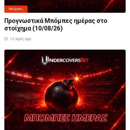
Μπόμπες
Προγνωστικά Μπόμπες ημέρας στο
στοίχημα (10/08/26)
12 ώρες ago