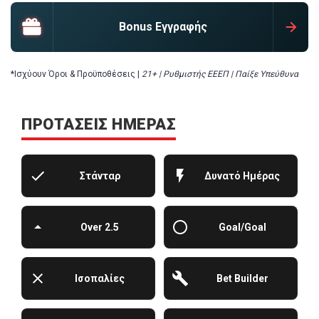
Bonus Εγγραφής
*Ισχύουν Όροι & Προϋποθέσεις |
21+ | Ρυθμιστής ΕΕΕΠ | Παίξε Υπεύθυνα
ΠΡΟΤΆΣΕΙΣ ΗΜΈΡΑΣ
Στάνταρ
Δυνατό Ημέρας
Over 2.5
Goal/Goal
Ισοπαλίες
Bet Builder