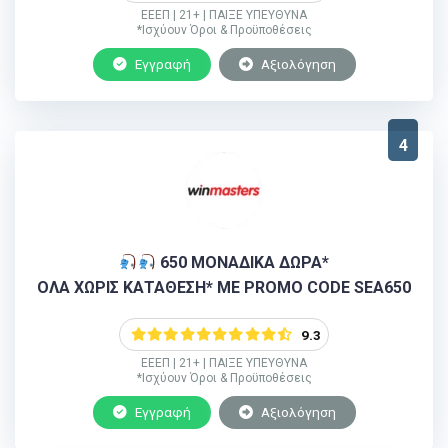
ΕΕΕΠ | 21+ | ΠΑΙΞΕ ΥΠΕΥΘΥΝΑ
*Ισχύουν Όροι & Προϋποθέσεις
Εγγραφή
Αξιολόγηση
4
650 ΜΟΝΑΔΙΚΑ ΔΩΡΑ*
ΟΛΑ ΧΩΡΙΣ ΚΑΤΑΘΕΣΗ* ΜΕ PROMO CODE SEA650
9.3
ΕΕΕΠ | 21+ | ΠΑΙΞΕ ΥΠΕΥΘΥΝΑ
*Ισχύουν Όροι & Προϋποθέσεις
Εγγραφή
Αξιολόγηση