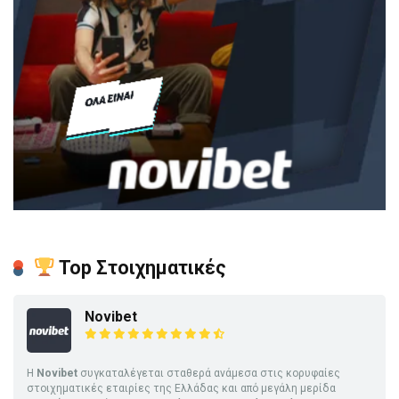
Top Στοιχηματικές
Novibet
Η
Novibet
συγκαταλέγεται σταθερά ανάμεσα στις κορυφαίες
στοιχηματικές εταιρίες της Ελλάδας και από μεγάλη μερίδα