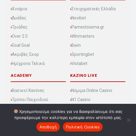
Χινάρια
Στοιχηματικές Ελλάδα
Δυάδες
Novibet
Τριάδες
Pamestoixima.gr
Over 2.5
Winmasters
Goal Goal
Bwin
Ακριβές Σκορ
Sportingbet
Ημίχρονα Τελικά
Vistabet
ACADEMY
KAZINO LIVE
Βασικοί Κανόνες
Νόμιμα Online Casino
Τρόποι Παιχνιδιού
N1 Casino
Ειδικά Στοιχήματα
Regency Casino
Χρησιμοποιούμε cookies για να διασφαλίσουμε ότι σας
προσφέρουμε την καλύτερη εμπειρία στον ιστότοπό μας.
Cash Out
Ρουλέτα
Αποδοχή
Πολιτική Cookies
Yankee
Blackjack
Γκανιότα
Μπακαρά