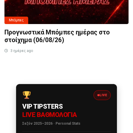
Μπόμπες
Προγνωστικά Μπόμπες ημέρας στο
στοίχημα (06/08/26)
3 ημέρες ago
LIVE
VIP TIPSTERS
LIVE ΒΑΘΜΟΛΟΓΊΑ
Σεζόν 2025–2026 · Personal Stats