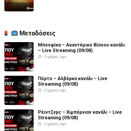
Μεταδόσεις
Μπενφίκα – Ακαντέμικο Βίσεου κανάλι
– Live Streaming (09/08)
3 ημέρες ago
Πόρτο – Αλβέρκα κανάλι – Live
Streaming (09/08)
3 ημέρες ago
Ρέιντζερς – Χιμπέρνιαν κανάλι – Live
Streaming (09/08)
3 ημέρες ago