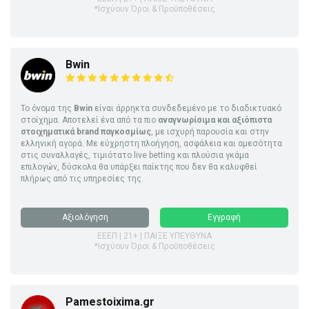
*Ισχύουν Όροι & Προϋποθέσεις
Bwin
Το όνομα της
Bwin
είναι άρρηκτα συνδεδεμένο με το διαδικτυακό
στοίχημα. Αποτελεί ένα από τα πιο
αναγνωρίσιμα και αξιόπιστα
στοιχηματικά brand παγκοσμίως
, με ισχυρή παρουσία και στην
ελληνική αγορά. Με εύχρηστη πλοήγηση, ασφάλεια και αμεσότητα
στις συναλλαγές, τιμιότατο live betting και πλούσια γκάμα
επιλογών, δύσκολα θα υπάρξει παίκτης που δεν θα καλυφθεί
πλήρως από τις υπηρεσίες της.
Αξιολόγηση
Εγγραφή
ΕΕΕΠ | 21+ | ΠΑΙΞΕ ΥΠΕΥΘΥΝΑ
*Ισχύουν Όροι & Προϋποθέσεις
Pamestoixima.gr