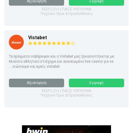
Αξιολόγηση
Εγγραφή
ΕΕΕΠ | 21+ | ΠΑΙΞΕ ΥΠΕΥΘΥΝΑ
*Ισχύουν Όροι & Προϋποθέσεις
Vistabet
Τα πράγματα σοβάρεψαν και η Vistabet μας ξανασυστήνεται με
πλούσιο αθλητικό στοίχημα και ανανεωμένο live casino για να
....νιώσουμε και εμείς vistabet.
Αξιολόγηση
Εγγραφή
ΕΕΕΠ | 21+ | ΠΑΙΞΕ ΥΠΕΥΘΥΝΑ
*Ισχύουν Όροι & Προϋποθέσεις