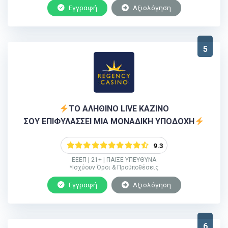
Εγγραφή
Αξιολόγηση
5
ΤΟ ΑΛΗΘΙΝΟ LIVE ΚΑΖΙΝΟ
ΣΟΥ ΕΠΙΦΥΛΑΣΣΕΙ ΜΙΑ ΜΟΝΑΔΙΚΗ ΥΠΟΔΟΧΗ
9.3
ΕΕΕΠ | 21+ | ΠΑΙΞΕ ΥΠΕΥΘΥΝΑ
*Ισχύουν Όροι & Προϋποθέσεις
Εγγραφή
Αξιολόγηση
6