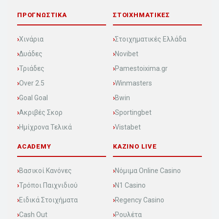
ΠΡΟΓΝΩΣΤΙΚΆ
ΣΤΟΙΧΗΜΑΤΙΚΈΣ
Χινάρια
Στοιχηματικές Ελλάδα
Δυάδες
Novibet
Τριάδες
Pamestoixima.gr
Over 2.5
Winmasters
Goal Goal
Bwin
Ακριβές Σκορ
Sportingbet
Ημίχρονα Τελικά
Vistabet
ACADEMY
KAZINO LIVE
Βασικοί Κανόνες
Νόμιμα Online Casino
Τρόποι Παιχνιδιού
N1 Casino
Ειδικά Στοιχήματα
Regency Casino
Cash Out
Ρουλέτα