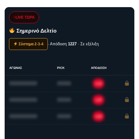
LIVE ΤΩΡΑ
Σημερινό Δελτίο
· Απόδοση
1227
· Σε εξέλιξη
Σύστημα 2-3-4
ΑΓΏΝΑΣ
PICK
ΑΠΌΔΟΣΗ
2.10
1.97
1.63