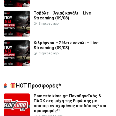
Τσβόλε – Άγιαξ κανάλι – Live
Streaming (09/08)
3 ημέρες ago
Κιλμάρνοκ – Σέλτικ κανάλι – Live
Streaming (09/08)
3 ημέρες ago
HOT Προσφορές*
Pamestoixima.gr: Παναθηναϊκός &
ΠΑΟΚ στη μάχη της Ευρώπης με
σούπερ ενισχυμένες αποδόσεις* και
προσφορές*!