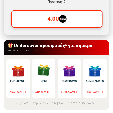
Πρόταση: 2
4.00
Undercover προσφορές* για σήμερα
Διάλεξε το πακέτο σου!
?
?
?
?
TOP ΕΠΙΛΟΓΉ
EPIC
ΝΈΟ PROMO
ΑΞΊΖΕΙ ΚΙ ΑΥΤΌ
ΑΝΑΚΆΛΥΨΕ
ΑΝΑΚΆΛΥΨΕ
ΑΝΑΚΆΛΥΨΕ
ΑΝΑΚΆΛΥΨΕ
*Ισχύουν Όροι & Προϋποθέσεις | 21+ | Ρυθμιστής ΕΕΕΠ | Παίξε Υπεύθυνα