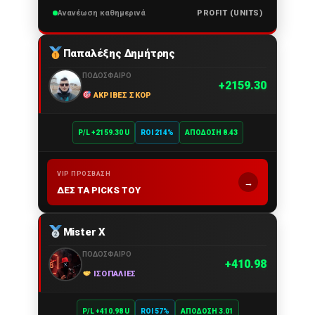
Ανανέωση καθημερινά
PROFIT (UNITS)
Παπαλέξης Δημήτρης
ΠΟΔΌΣΦΑΙΡΟ
2159.30
ΑΚΡΙΒΈΣ ΣΚΟΡ
P/L +2159.30 U
ROI 214%
ΑΠΌΔΟΣΗ 8.43
VIP ΠΡΌΣΒΑΣΗ
→
ΔΕΣ ΤΑ PICKS ΤΟΥ
Mister X
ΠΟΔΌΣΦΑΙΡΟ
410.98
ΙΣΟΠΑΛΊΕΣ
P/L +410.98 U
ROI 57%
ΑΠΌΔΟΣΗ 3.01