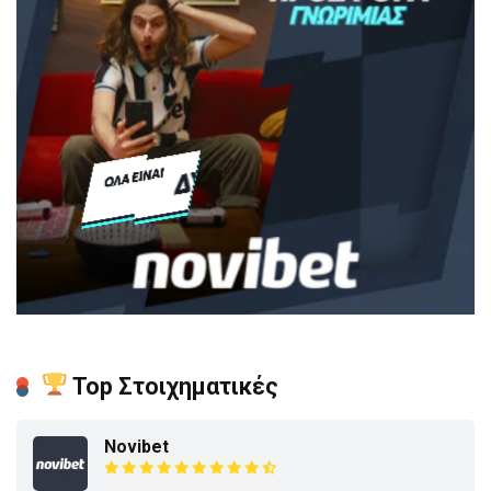
Top Στοιχηματικές
Novibet