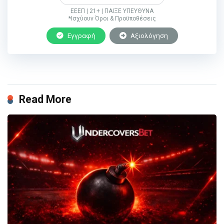
ΕΕΕΠ | 21+ | ΠΑΙΞΕ ΥΠΕΥΘΥΝΑ
*Ισχύουν Όροι & Προϋποθέσεις
Εγγραφή
Αξιολόγηση
Read More