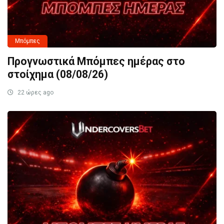
Μπόμπες
Προγνωστικά Μπόμπες ημέρας στο
στοίχημα (08/08/26)
22 ώρες ago