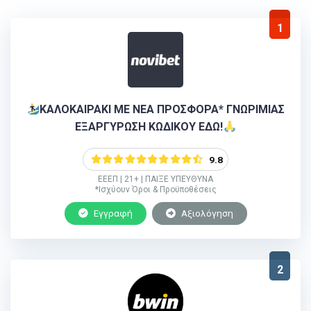
1
ΚΑΛΟΚΑΙΡΑΚΙ ΜΕ ΝΕΑ ΠΡΟΣΦΟΡΑ* ΓΝΩΡΙΜΙΑΣ
ΕΞΑΡΓΥΡΩΣΗ ΚΩΔΙΚΟΥ ΕΔΩ!
9.8
ΕΕΕΠ | 21+ | ΠΑΙΞΕ ΥΠΕΥΘΥΝΑ
*Ισχύουν Όροι & Προϋποθέσεις
Εγγραφή
Αξιολόγηση
2