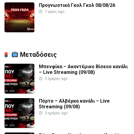
Προγνωστικά Γκολ Γκολ 08/08/26
7 ώρες ago
Μεταδόσεις
Μπενφίκα – Ακαντέμικο Βίσεου κανάλι
– Live Streaming (09/08)
3 ημέρες ago
Πόρτο – Αλβέρκα κανάλι – Live
Streaming (09/08)
3 ημέρες ago