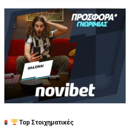
Top Στοιχηματικές