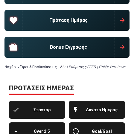
Πρόταση Ημέρας
Bonus Εγγραφής
*Ισχύουν Όροι & Προϋποθέσεις |
21+ | Ρυθμιστής ΕΕΕΠ | Παίξε Υπεύθυνα
ΠΡΟΤΆΣΕΙΣ ΗΜΈΡΑΣ
Στάνταρ
Δυνατό Ημέρας
Over 2.5
Goal/Goal