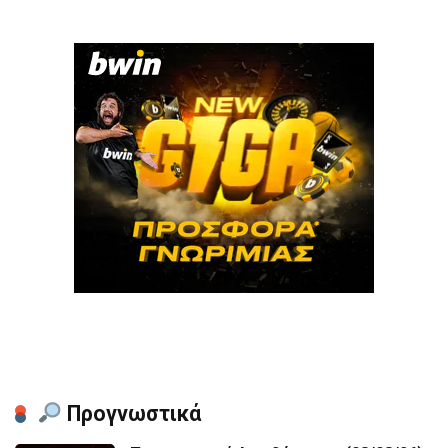
Προγνωστικά