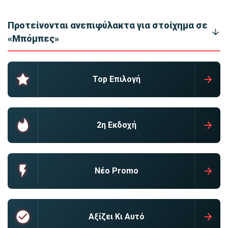
Προτείνονται ανεπιφύλακτα για στοίχημα σε
«Μπόμπες»
Top Επιλογή
2η Εκδοχή
Νέο Promo
Αξίζει Κι Αυτό