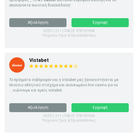
προσφορές*, το
N1 Casino
αποτελεί κορυφαία επιλογή και να
απολαύσετε ποιοτική διασκέδαση!
Αξιολόγηση
Εγγραφή
ΕΕΕΠ | 21+ | ΠΑΙΞΕ ΥΠΕΥΘΥΝΑ
*Ισχύουν Όροι & Προϋποθέσεις
Vistabet
Τα πράγματα σοβάρεψαν και η Vistabet μας ξανασυστήνεται με
πλούσιο αθλητικό στοίχημα και ανανεωμένο live casino για να
....νιώσουμε και εμείς vistabet.
Αξιολόγηση
Εγγραφή
ΕΕΕΠ | 21+ | ΠΑΙΞΕ ΥΠΕΥΘΥΝΑ
*Ισχύουν Όροι & Προϋποθέσεις