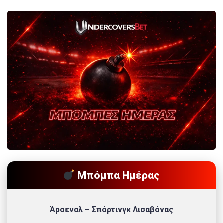
Μπόμπα Ημέρας
Άρσεναλ – Σπόρτινγκ Λισαβόνας