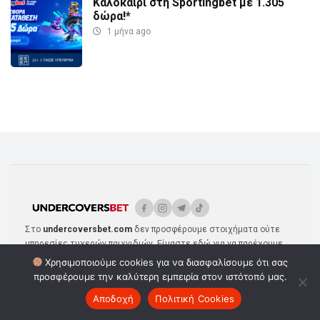
Καλοκαίρι στη Sportingbet με 1.305
δώρα!*
1 μήνα ago
Στο
undercoversbet.com
δεν προσφέρουμε στοιχήματα ούτε
υπηρεσίες τυχερών παιχνιδιών. Είμαστε εδώ για να παρέχουμε
έγκυρη ενημέρωση
,
προγνωστικά
, εκτιμήσεις και
αναλύσεις
Χρησιμοποιούμε cookies για να διασφαλίσουμε ότι σας
γύρω από το στοίχημα και από τις
νόμιμες στοιχηματικές
προσφέρουμε την καλύτερη εμπειρία στον ιστότοπό μας.
εταιρίες
στην Ελλάδα
, πάντα σε καθαρά ενημερωτικό πλαίσιο.
Αποδοχή
Πολιτική Cookies
Υποστηρίζουμε το υπεύθυνο παιχνίδι και η πρόσβαση επιτρέπεται
μόνο σε επισκέπτες
άνω των 21 ετών
. *Ισχύουν Όροι &