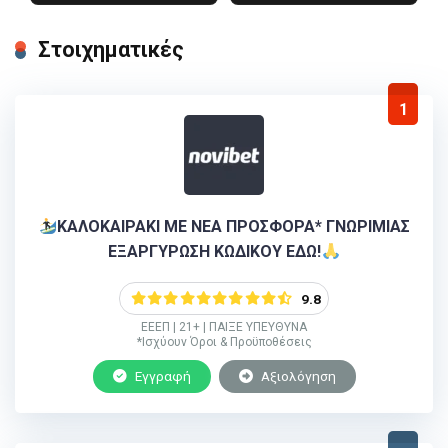
Στοιχηματικές
1
ΚΑΛΟΚΑΙΡΑΚΙ ΜΕ ΝΕΑ ΠΡΟΣΦΟΡΑ* ΓΝΩΡΙΜΙΑΣ
ΕΞΑΡΓΥΡΩΣΗ ΚΩΔΙΚΟΥ ΕΔΩ!
9.8
ΕΕΕΠ | 21+ | ΠΑΙΞΕ ΥΠΕΥΘΥΝΑ
*Ισχύουν Όροι & Προϋποθέσεις
Εγγραφή
Αξιολόγηση