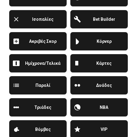
Ισοπαλίες
Bet Builder
Ακριβές Σκορ
Κόρνερ
Ημίχρονα/Τελικά
Κάρτες
Παρολί
Δυάδες
Τριάδες
NBA
Βόμβες
VIP