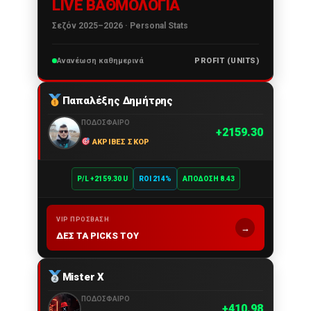
LIVE ΒΑΘΜΟΛΟΓΊΑ
Σεζόν 2025–2026 · Personal Stats
Ανανέωση καθημερινά
PROFIT (UNITS)
Παπαλέξης Δημήτρης
ΠΟΔΌΣΦΑΙΡΟ
2159.30
ΑΚΡΙΒΈΣ ΣΚΟΡ
P/L +2159.30 U
ROI 214%
ΑΠΌΔΟΣΗ 8.43
VIP ΠΡΌΣΒΑΣΗ
→
ΔΕΣ ΤΑ PICKS ΤΟΥ
Mister X
ΠΟΔΌΣΦΑΙΡΟ
410.98