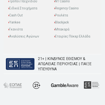
Τρόποι Παιχνιδιού
N1 Casino
Ειδικά Στοιχήματα
Regency Casino
Cash Out
Ρουλέτα
Yankee
Blackjack
Γκανιότα
Μπακαρά
Αναλύσεις Αγώνων
Εταιρίες Πόκερ Ελλάδα
21+ | ΚΙΝΔΥΝΟΣ ΕΘΙΣΜΟΥ &
ΑΠΩΛΕΙΑΣ ΠΕΡΙΟΥΣΙΑΣ | ΠΑΙΞΕ
ΥΠΕΥΘΥΝΑ