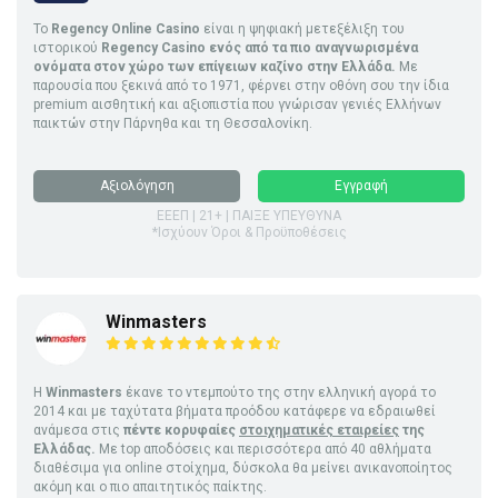
Το
Regency Online Casino
είναι η ψηφιακή μετεξέλιξη του
ιστορικού
Regency Casino ενός από τα πιο αναγνωρισμένα
ονόματα στον χώρο των επίγειων καζίνο στην Ελλάδα.
Με
παρουσία που ξεκινά από το 1971, φέρνει στην οθόνη σου την ίδια
premium αισθητική και αξιοπιστία που γνώρισαν γενιές Ελλήνων
παικτών στην Πάρνηθα και τη Θεσσαλονίκη.
Αξιολόγηση
Εγγραφή
ΕΕΕΠ | 21+ | ΠΑΙΞΕ ΥΠΕΥΘΥΝΑ
*Ισχύουν Όροι & Προϋποθέσεις
Winmasters
Η
Winmasters
έκανε το ντεμπούτο της στην ελληνική αγορά το
2014 και με ταχύτατα βήματα προόδου κατάφερε να εδραιωθεί
ανάμεσα στις
πέντε κορυφαίες
στοιχηματικές εταιρείες
της
Ελλάδας.
Με top αποδόσεις και περισσότερα από 40 αθλήματα
διαθέσιμα για online στοίχημα, δύσκολα θα μείνει ανικανοποίητος
ακόμη και ο πιο απαιτητικός παίκτης.