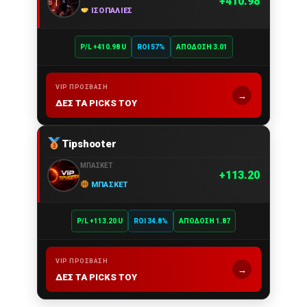
410.98
ΙΣΟΠΑΛΊΕΣ
P/L +410.98 U
ROI 57%
ΑΠΌΔΟΣΗ 3.01
VIP ΠΡΌΣΒΑΣΗ
→
ΔΕΣ ΤΑ PICKS ΤΟΥ
Tipshooter
ΜΠΆΣΚΕΤ
113.20
ΜΠΆΣΚΕΤ
P/L +113.20 U
ROI 34.8%
ΑΠΌΔΟΣΗ 1.87
VIP ΠΡΌΣΒΑΣΗ
→
ΔΕΣ ΤΑ PICKS ΤΟΥ