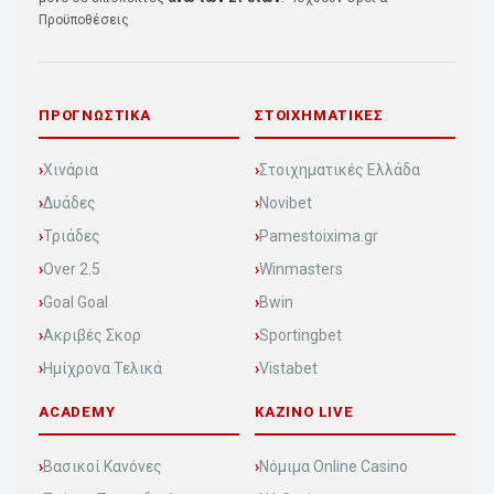
Προϋποθέσεις
ΠΡΟΓΝΩΣΤΙΚΆ
ΣΤΟΙΧΗΜΑΤΙΚΈΣ
Χινάρια
Στοιχηματικές Ελλάδα
Δυάδες
Novibet
Τριάδες
Pamestoixima.gr
Over 2.5
Winmasters
Goal Goal
Bwin
Ακριβές Σκορ
Sportingbet
Ημίχρονα Τελικά
Vistabet
ACADEMY
KAZINO LIVE
Βασικοί Κανόνες
Νόμιμα Online Casino