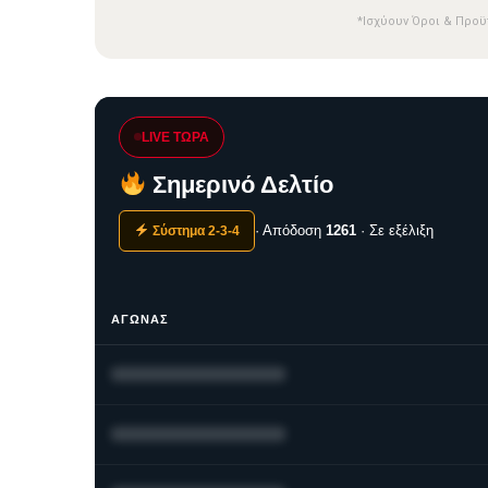
*Ισχύουν Όροι & Προϋπ
LIVE ΤΩΡΑ
Σημερινό Δελτίο
· Απόδοση
1261
· Σε εξέλιξη
Σύστημα 2-3-4
ΑΓΏΝΑΣ