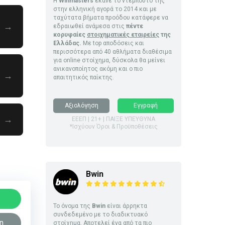
Η
Winmasters
έκανε το ντεμπούτο της
στην ελληνική αγορά το 2014 και με
ταχύτατα βήματα προόδου κατάφερε να
→
εδραιωθεί ανάμεσα στις
πέντε
κορυφαίες
στοιχηματικές εταιρείες
της
Ελλάδας.
Με top αποδόσεις και
περισσότερα από 40 αθλήματα διαθέσιμα
για online στοίχημα, δύσκολα θα μείνει
ανικανοποίητος ακόμη και ο πιο
→
απαιτητικός παίκτης.
Αξιολόγηση
Εγγραφή
→
ΕΕΕΠ | 21+ | ΠΑΙΞΕ ΥΠΕΥΘΥΝΑ
*Ισχύουν Όροι & Προϋποθέσεις
Bwin
Το όνομα της
Bwin
είναι άρρηκτα
συνδεδεμένο με το διαδικτυακό
η
στοίχημα. Αποτελεί ένα από τα πιο