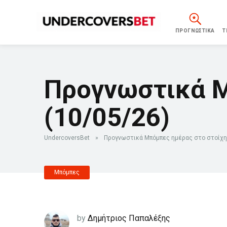
ΠΡΟΓΝΩΣΤΙΚΑ
Τ
Προγνωστικά Μ
(10/05/26)
UndercoversBet
»
Προγνωστικά Μπόμπες ημέρας στο στοίχη
Μπόμπες
by
Δημήτριος Παπαλέξης