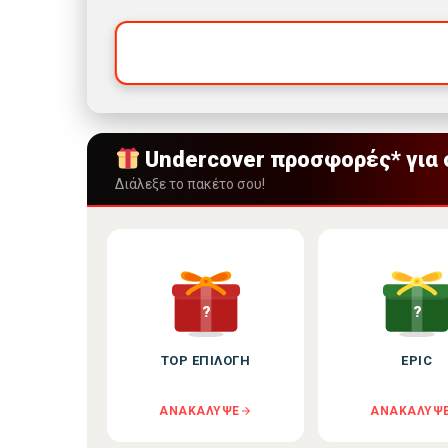
Undercover προσφορές* για
Διάλεξε το πακέτο σου!
?
?
TOP ΕΠΙΛΟΓΉ
EPIC
ΑΝΑΚΆΛΥΨΕ
ΑΝΑΚΆΛΥΨ