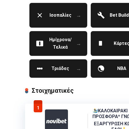
→
Ισοπαλίες
Bet Buil
Ημίχρονα/
→
Κάρτε
Τελικά
→
Τριάδες
NBA
Στοιχηματικές
1
ΚΑΛΟΚΑΙΡΑΚΙ
ΠΡΟΣΦΟΡΑ* ΓΝΩ
ΕΞΑΡΓΥΡΩΣΗ Κ