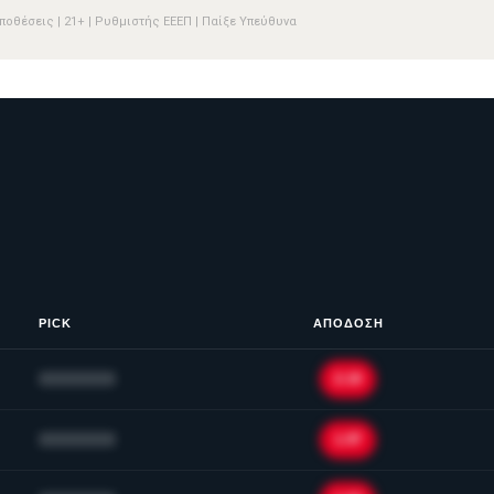
οθέσεις | 21+ | Ρυθμιστής ΕΕΕΠ | Παίξε Υπεύθυνα
PICK
ΑΠΌΔΟΣΗ
2.10
1.97