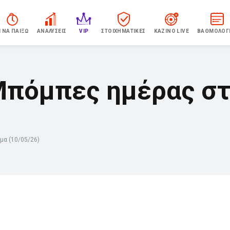
Ι ΝΑ ΠΑΙΞΩ
ΑΝΑΛΥΣΕΙΣ
VIP
ΣΤΟΙΧΗΜΑΤΙΚΕΣ
KAZINO LIVE
ΒΑΘΜΟΛΟΓ
πόμπες ημέρας στ
μα (10/05/26)