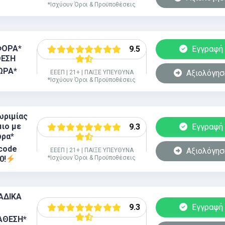
*Ισχύουν Όροι & Προϋποθέσεις
ΦΟΡΑ*
9.5
Εγγραφή
ΘΕΣΗ
ΩΡΑ*
Αξιολόγησ
ΕΕΕΠ | 21+ | ΠΑΙΞΕ ΥΠΕΥΘΥΝΑ
*Ισχύουν Όροι & Προϋποθέσεις
ωριμίας
μιο με
9.3
Εγγραφή
ώρα*
code
Αξιολόγησ
ΕΕΕΠ | 21+ | ΠΑΙΞΕ ΥΠΕΥΘΥΝΑ
*Ισχύουν Όροι & Προϋποθέσεις
0!
ΑΔΙΚΑ
9.3
Εγγραφή
ΑΘΕΣΗ*