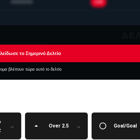
1.63
ΔΕΛΤΙΟ ΜΠΟΜΠΕΣ ΔΕ
λείδωσε το Σημερινό Δελτίο
ομα βλέπουν τώρα αυτό το δελτίο
ό
→
→
Over 2.5
Goal/Goal
ς