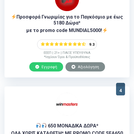
Προσφορά Γνωριμίας για το Παγκόσμιο με έως
5180 Δώρα*
με το promo code MUNDIAL5000!
9.3
ΕΕΕΠ | 21+ | ΠΑΙΞΕ ΥΠΕΥΘΥΝΑ
*Ισχύουν Όροι & Προϋποθέσεις
Εγγραφή
Αξιολόγηση
4
650 ΜΟΝΑΔΙΚΑ ΔΩΡΑ*
ΟΛΑ ΧΩΡΙΣ ΚΑΤΑΘΕΣΗ* ΜΕ PROMO CODE SEA650