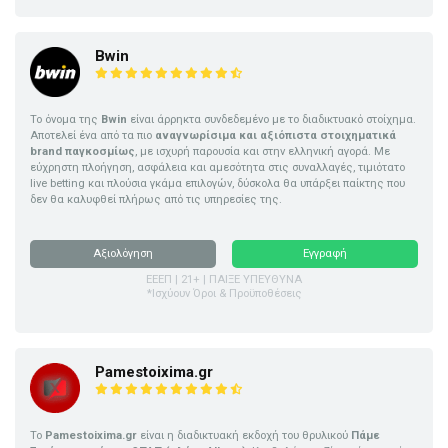
Bwin
Το όνομα της
Bwin
είναι άρρηκτα συνδεδεμένο με το διαδικτυακό στοίχημα.
Αποτελεί ένα από τα πιο
αναγνωρίσιμα και αξιόπιστα στοιχηματικά
brand παγκοσμίως
, με ισχυρή παρουσία και στην ελληνική αγορά. Με
εύχρηστη πλοήγηση, ασφάλεια και αμεσότητα στις συναλλαγές, τιμιότατο
live betting και πλούσια γκάμα επιλογών, δύσκολα θα υπάρξει παίκτης που
δεν θα καλυφθεί πλήρως από τις υπηρεσίες της.
Αξιολόγηση
Εγγραφή
ΕΕΕΠ | 21+ | ΠΑΙΞΕ ΥΠΕΥΘΥΝΑ
*Ισχύουν Όροι & Προϋποθέσεις
Pamestoixima.gr
Το
Pamestoixima.gr
είναι η διαδικτυακή εκδοχή του θρυλικού
Πάμε