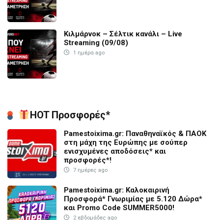
Κιλμάρνοκ – Σέλτικ κανάλι – Live
Streaming (09/08)
1 ημέρα ago
HOT Προσφορές*
Pamestoixima.gr: Παναθηναϊκός & ΠΑΟΚ
στη μάχη της Ευρώπης με σούπερ
ενισχυμένες αποδόσεις* και
προσφορές*!
7 ημέρες ago
Pamestoixima.gr: Καλοκαιρινή
Προσφορά* Γνωριμίας με 5.120 Δώρα*
και Promo Code SUMMER5000!
2 εβδομάδες ago