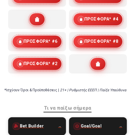
ΠΡΟΣΦΟΡΑ* #3
ΠΡΟΣΦΟΡΑ* #5
ΠΡΟΣΦΟΡΑ* #7
ΠΡΟΣΦΟΡΑ* #1
ΠΡΟΣΦΟΡΑ* #8
*Ισχύουν Όροι & Προϋποθέσεις |
21+ | Ρυθμιστής ΕΕΕΠ | Παίξε Υπεύθυνα
Τι να παίξω σήμερα
Bet Builder
Goal/Goal
→
→