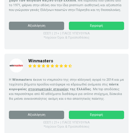
χώρο των επίγειων καζίνο στην Ελλάδα.
Με παρουσία που ξεκινά από
το 1971, φέρνει στην οθόνη σου την ίδια premium αισθητική και αξιοπιστία
που γνώρισαν γενιές Ελλήνων παικτών στην Πάρνηθα και τη Θεσσαλονίκη.
Αξιολόγηση
Εγγραφή
ΕΕΕΠ | 21+ | ΠΑΙΞΕ ΥΠΕΥΘΥΝΑ
*Ισχύουν Όροι & Προϋποθέσεις
Winmasters
Η
Winmasters
έκανε το ντεμπούτο της στην ελληνική αγορά το 2014 και με
ταχύτατα βήματα προόδου κατάφερε να εδραιωθεί ανάμεσα στις
πέντε
κορυφαίες
στοιχηματικές εταιρείες
της Ελλάδας.
Με top αποδόσεις
και περισσότερα από 40 αθλήματα διαθέσιμα για online στοίχημα, δύσκολα
θα μείνει ανικανοποίητος ακόμη και ο πιο απαιτητικός παίκτης.
Αξιολόγηση
Εγγραφή
ΕΕΕΠ | 21+ | ΠΑΙΞΕ ΥΠΕΥΘΥΝΑ
*Ισχύουν Όροι & Προϋποθέσεις