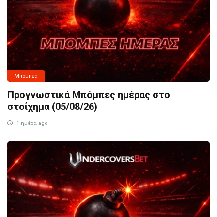
Μπόμπες
Προγνωστικά Μπόμπες ημέρας στο
στοίχημα (05/08/26)
1 ημέρα ago