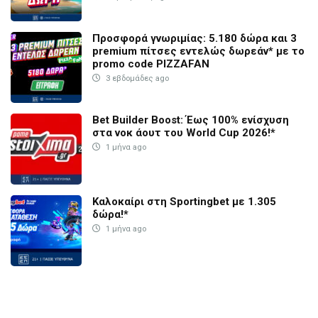
Προσφορά γνωριμίας: 5.180 δώρα και 3
premium πίτσες εντελώς δωρεάν* με το
promo code PIZZAFAN
3 εβδομάδες ago
Bet Builder Boost: Έως 100% ενίσχυση
στα νοκ άουτ του World Cup 2026!*
1 μήνα ago
Καλοκαίρι στη Sportingbet με 1.305
δώρα!*
1 μήνα ago