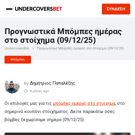
ΣΥΝΔΕΣΗ
Προγνωστικά Μπόμπες ημέρας
στο στοίχημα (09/12/25)
UndercoversBet
»
Προγνωστικά Μπόμπες ημέρας στο στοίχημα (09/12/25)
Μπόμπες
by
Δημήτριος Παπαλέξης
8 μήνες ago
Οι επιλογές μας για τις
μπόμπες ημέρας στο στοίχημα
, στο
σημερινό κουπόνι στοιχήματος. Δείτε παρακάτω όσες
βόμβες ξεχωρίσαμε σήμερα (09/12/25).