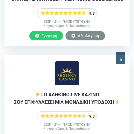
9.3
ΕΕΕΠ | 21+ | ΠΑΙΞΕ ΥΠΕΥΘΥΝΑ
*Ισχύουν Όροι & Προϋποθέσεις
Εγγραφή
Αξιολόγηση
5
ΤΟ ΑΛΗΘΙΝΟ LIVE ΚΑΖΙΝΟ
ΣΟΥ ΕΠΙΦΥΛΑΣΣΕΙ ΜΙΑ ΜΟΝΑΔΙΚΗ ΥΠΟΔΟΧΗ
9.3
ΕΕΕΠ | 21+ | ΠΑΙΞΕ ΥΠΕΥΘΥΝΑ
*Ισχύουν Όροι & Προϋποθέσεις