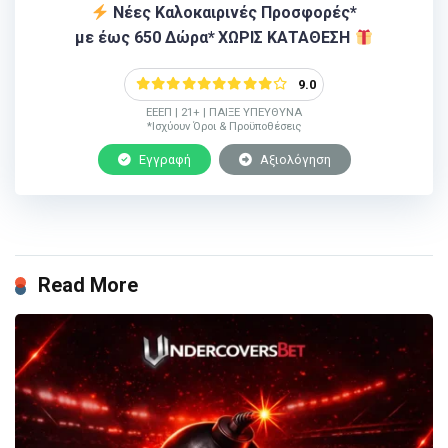
Νέες Καλοκαιρινές Προσφορές*
με έως 650 Δώρα*
ΧΩΡΙΣ ΚΑΤΑΘΕΣΗ
9.0
ΕΕΕΠ | 21+ | ΠΑΙΞΕ ΥΠΕΥΘΥΝΑ
*Ισχύουν Όροι & Προϋποθέσεις
Εγγραφή
Αξιολόγηση
Read More