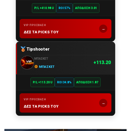
P/L +410.98 U
ROI 57%
ΑΠΌΔΟΣΗ 3.01
VIP ΠΡΌΣΒΑΣΗ
→
ΔΕΣ ΤΑ PICKS ΤΟΥ
Tipshooter
ΜΠΆΣΚΕΤ
113.20
ΜΠΆΣΚΕΤ
P/L +113.20 U
ROI 34.8%
ΑΠΌΔΟΣΗ 1.87
VIP ΠΡΌΣΒΑΣΗ
→
ΔΕΣ ΤΑ PICKS ΤΟΥ