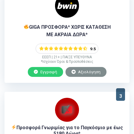
GIGA ΠΡΟΣΦΟΡΑ* ΧΩΡΙΣ ΚΑΤΑΘΕΣΗ
ΜΕ ΑΚΡΑΙΑ ΔΩΡΑ*
9.5
ΕΕΕΠ | 21+ | ΠΑΙΞΕ ΥΠΕΥΘΥΝΑ
*Ισχύουν Όροι & Προϋποθέσεις
Εγγραφή
Αξιολόγηση
3
Προσφορά Γνωριμίας για το Παγκόσμιο με έως
5180 Δώρα*