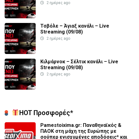
2 ημέρες ago
Τσβόλε – Άγιαξ κανάλι – Live
Streaming (09/08)
2 ημέρες ago
Κιλμάρνοκ – Σέλτικ κανάλι – Live
Streaming (09/08)
2 ημέρες ago
HOT Προσφορές*
Pamestoixima.gr: Παναθηναϊκός &
ΠΑΟΚ στη μάχη της Ευρώπης με
σούπερ ενισχυμένες αποδόσεις* και