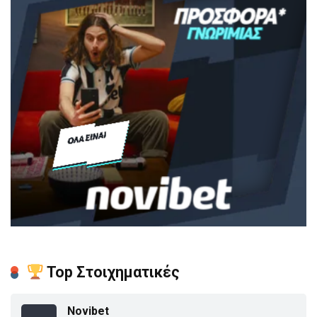
Top Στοιχηματικές
Novibet