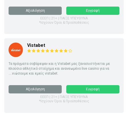
Αξιολόγηση
Εγγραφή
ΕΕΕΠ | 21+ | ΠΑΙΞΕ ΥΠΕΥΘΥΝΑ
*Ισχύουν Όροι & Προϋποθέσεις
Vistabet
Τα πράγματα σοβάρεψαν και η Vistabet μας ξανασυστήνεται με
πλούσιο αθλητικό στοίχημα και ανανεωμένο live casino για να
....νιώσουμε και εμείς vistabet.
Αξιολόγηση
Εγγραφή
ΕΕΕΠ | 21+ | ΠΑΙΞΕ ΥΠΕΥΘΥΝΑ
*Ισχύουν Όροι & Προϋποθέσεις