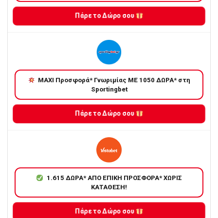
Πάρε το Δώρο σου
MAXI Προσφορά* Γνωριμίας ΜΕ 1050 ΔΩΡΑ* στη
Sportingbet
Πάρε το Δώρο σου
1.615 ΔΩΡΑ* ΑΠΟ ΕΠΙΚΗ ΠΡΟΣΦΟΡΑ* ΧΩΡΙΣ
ΚΑΤΑΘΕΣΗ!
Πάρε το Δώρο σου