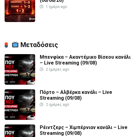
(06/08/26)
1 ημέρα ago
Μεταδόσεις
Μπενφίκα – Ακαντέμικο Βίσεου κανάλι
– Live Streaming (09/08)
2 ημέρες ago
Πόρτο – Αλβέρκα κανάλι – Live
Streaming (09/08)
2 ημέρες ago
Ρέιντζερς – Χιμπέρνιαν κανάλι – Live
Streaming (09/08)