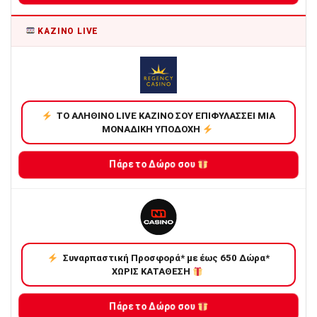
ΚΑΖΊΝΟ LIVE
ΤΟ ΑΛΗΘΙΝΟ LIVE ΚΑΖΙΝΟ ΣΟΥ ΕΠΙΦΥΛΑΣΣΕΙ ΜΙΑ
ΜΟΝΑΔΙΚΗ ΥΠΟΔΟΧΗ
Πάρε το Δώρο σου
Συναρπαστική Προσφορά* με έως 650 Δώρα*
ΧΩΡΙΣ ΚΑΤΑΘΕΣΗ
Πάρε το Δώρο σου