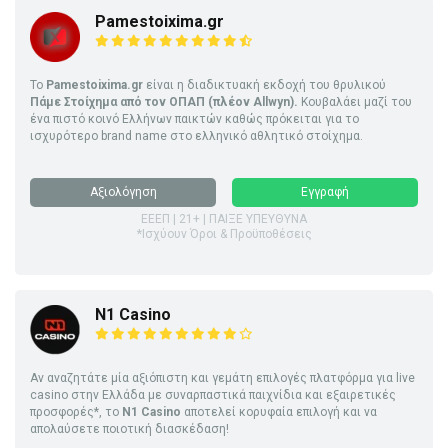
Pamestoixima.gr
Το
Pamestoixima.gr
είναι η διαδικτυακή εκδοχή του θρυλικού
Πάμε Στοίχημα από τον ΟΠΑΠ (πλέον Allwyn).
Κουβαλάει μαζί του
ένα πιστό κοινό Ελλήνων παικτών καθώς πρόκειται για το
ισχυρότερο brand name στο ελληνικό αθλητικό στοίχημα.
Αξιολόγηση
Εγγραφή
ΕΕΕΠ | 21+ | ΠΑΙΞΕ ΥΠΕΥΘΥΝΑ
*Ισχύουν Όροι & Προϋποθέσεις
N1 Casino
Αν αναζητάτε μία αξιόπιστη και γεμάτη επιλογές πλατφόρμα για live
casino στην Ελλάδα με συναρπαστικά παιχνίδια και εξαιρετικές
προσφορές*, το
N1 Casino
αποτελεί κορυφαία επιλογή και να
απολαύσετε ποιοτική διασκέδαση!