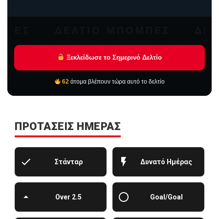
Ο ΜΠΟΜΠΕΣ ΔΕΛΤΙΟ ΜΠΟΜΠΕΣ
Ξεκλείδωσε το Σημερινό Δελτίο
62
άτομα βλέπουν τώρα αυτό το δελτίο
ΠΡΟΤΆΣΕΙΣ ΗΜΈΡΑΣ
Στάνταρ
Δυνατό Ημέρας
Over 2.5
Goal/Goal