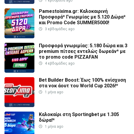
1 εβδομάδα ago
Pamestoixima.gr: Καλοκαιρινή
Προσφορά* Γνωριμίας με 5.120 Δώρα*
και Promo Code SUMMER5000!
3 εβδομάδες ago
Προσφορά γνωριμίας: 5.180 δώρα και 3
premium πίτσες εντελώς δωρεάν* με
το promo code PIZZAFAN
4 εβδομάδες ago
Bet Builder Boost: Έως 100% ενίσχυση
στα νοκ άουτ του World Cup 2026!*
1 μήνα ago
Καλοκαίρι στη Sportingbet με 1.305
δώρα!*
1 μήνα ago