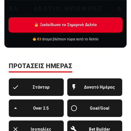
Ο ΜΠΟΜΠΕΣ ΔΕΛΤΙΟ ΜΠΟΜΠΕΣ
Ξεκλείδωσε το Σημερινό Δελτίο
83
άτομα βλέπουν τώρα αυτό το δελτίο
ΠΡΟΤΆΣΕΙΣ ΗΜΈΡΑΣ
Στάνταρ
Δυνατό Ημέρας
Over 2.5
Goal/Goal
Ισοπαλίες
Bet Builder