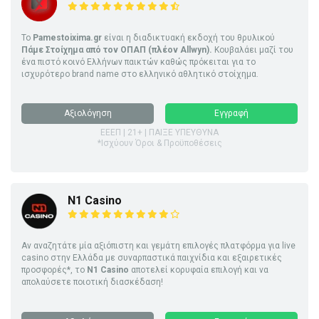
Το
Pamestoixima.gr
είναι η διαδικτυακή εκδοχή του θρυλικού
Πάμε Στοίχημα από τον ΟΠΑΠ (πλέον Allwyn).
Κουβαλάει μαζί του
ένα πιστό κοινό Ελλήνων παικτών καθώς πρόκειται για το
ισχυρότερο brand name στο ελληνικό αθλητικό στοίχημα.
Αξιολόγηση
Εγγραφή
ΕΕΕΠ | 21+ | ΠΑΙΞΕ ΥΠΕΥΘΥΝΑ
*Ισχύουν Όροι & Προϋποθέσεις
N1 Casino
Αν αναζητάτε μία αξιόπιστη και γεμάτη επιλογές πλατφόρμα για live
casino στην Ελλάδα με συναρπαστικά παιχνίδια και εξαιρετικές
προσφορές*, το
N1 Casino
αποτελεί κορυφαία επιλογή και να
απολαύσετε ποιοτική διασκέδαση!