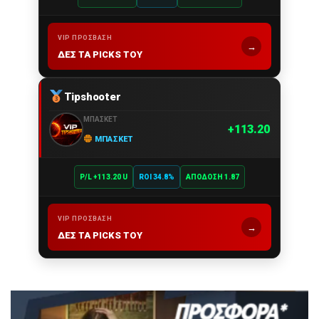
VIP ΠΡΌΣΒΑΣΗ
→
ΔΕΣ ΤΑ PICKS ΤΟΥ
Tipshooter
ΜΠΆΣΚΕΤ
113.20
ΜΠΆΣΚΕΤ
P/L +113.20 U
ROI 34.8%
ΑΠΌΔΟΣΗ 1.87
VIP ΠΡΌΣΒΑΣΗ
→
ΔΕΣ ΤΑ PICKS ΤΟΥ