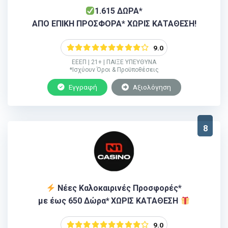
1.615 ΔΩΡΑ*
ΑΠΟ ΕΠΙΚΗ ΠΡΟΣΦΟΡΑ* ΧΩΡΙΣ ΚΑΤΑΘΕΣΗ!
9.0
ΕΕΕΠ | 21+ | ΠΑΙΞΕ ΥΠΕΥΘΥΝΑ
*Ισχύουν Όροι & Προϋποθέσεις
Εγγραφή
Αξιολόγηση
8
Νέες Καλοκαιρινές Προσφορές*
με έως 650 Δώρα*
ΧΩΡΙΣ ΚΑΤΑΘΕΣΗ
9.0