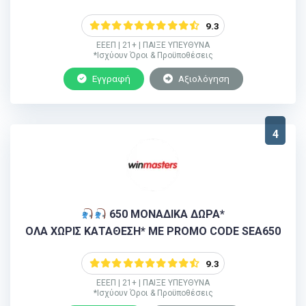
9.3
ΕΕΕΠ | 21+ | ΠΑΙΞΕ ΥΠΕΥΘΥΝΑ
*Ισχύουν Όροι & Προϋποθέσεις
Εγγραφή
Αξιολόγηση
4
650 ΜΟΝΑΔΙΚΑ ΔΩΡΑ*
ΟΛΑ ΧΩΡΙΣ ΚΑΤΑΘΕΣΗ* ΜΕ PROMO CODE SEA650
9.3
ΕΕΕΠ | 21+ | ΠΑΙΞΕ ΥΠΕΥΘΥΝΑ
*Ισχύουν Όροι & Προϋποθέσεις