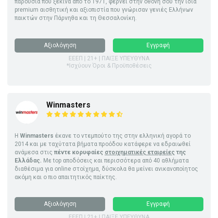
παρουσία που ξεκινά από το 1971, φέρνει στην οθόνη σου την ίδια
premium αισθητική και αξιοπιστία που γνώρισαν γενιές Ελλήνων
παικτών στην Πάρνηθα και τη Θεσσαλονίκη.
Αξιολόγηση
Εγγραφή
ΕΕΕΠ | 21+ | ΠΑΙΞΕ ΥΠΕΥΘΥΝΑ
*Ισχύουν Όροι & Προϋποθέσεις
Winmasters
Η
Winmasters
έκανε το ντεμπούτο της στην ελληνική αγορά το
2014 και με ταχύτατα βήματα προόδου κατάφερε να εδραιωθεί
ανάμεσα στις
πέντε κορυφαίες
στοιχηματικές εταιρείες
της
Ελλάδας.
Με top αποδόσεις και περισσότερα από 40 αθλήματα
διαθέσιμα για online στοίχημα, δύσκολα θα μείνει ανικανοποίητος
ακόμη και ο πιο απαιτητικός παίκτης.
Αξιολόγηση
Εγγραφή
ΕΕΕΠ | 21+ | ΠΑΙΞΕ ΥΠΕΥΘΥΝΑ