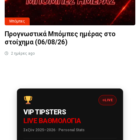
Μπόμπες
Προγνωστικά Μπόμπες ημέρας στο
στοίχημα (06/08/26)
2 ημέρες ago
LIVE
VIP TIPSTERS
LIVE ΒΑΘΜΟΛΟΓΊΑ
Σεζόν 2025–2026 · Personal Stats