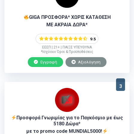
GIGA ΠΡΟΣΦΟΡΑ* ΧΩΡΙΣ ΚΑΤΑΘΕΣΗ
ΜΕ ΑΚΡΑΙΑ ΔΩΡΑ*
9.5
ΕΕΕΠ | 21+ | ΠΑΙΞΕ ΥΠΕΥΘΥΝΑ
*Ισχύουν Όροι & Προϋποθέσεις
Εγγραφή
Αξιολόγηση
3
Προσφορά Γνωριμίας για το Παγκόσμιο με έως
5180 Δώρα*
με το promo code MUNDIAL5000!