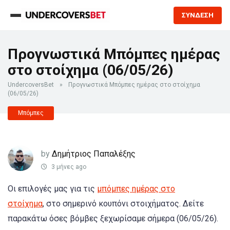
ΣΥΝΔΕΣΗ
Προγνωστικά Μπόμπες ημέρας
στο στοίχημα (06/05/26)
UndercoversBet
»
Προγνωστικά Μπόμπες ημέρας στο στοίχημα
(06/05/26)
Μπόμπες
by
Δημήτριος Παπαλέξης
3 μήνες ago
Οι επιλογές μας για τις
μπόμπες ημέρας στο
στοίχημα
, στο σημερινό κουπόνι στοιχήματος. Δείτε
παρακάτω όσες βόμβες ξεχωρίσαμε σήμερα (06/05/26).