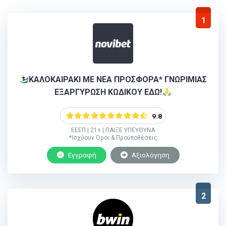
1
ΚΑΛΟΚΑΙΡΑΚΙ ΜΕ ΝΕΑ ΠΡΟΣΦΟΡΑ* ΓΝΩΡΙΜΙΑΣ
ΕΞΑΡΓΥΡΩΣΗ ΚΩΔΙΚΟΥ ΕΔΩ!
9.8
ΕΕΕΠ | 21+ | ΠΑΙΞΕ ΥΠΕΥΘΥΝΑ
*Ισχύουν Όροι & Προϋποθέσεις
Εγγραφή
Αξιολόγηση
2