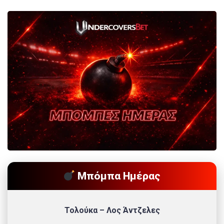
Μπόμπα Ημέρας
Τολούκα – Λος Άντζελες