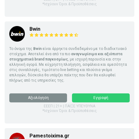
*Ισχύουν Όροι & Προϋποθέσεις
Bwin
Το όνομα της
Bwin
είναι άρρηκτα συνδεδεμένο με το διαδικτυακό
στοίχημα. Αποτελεί ένα από τα πιο
αναγνωρίσιμα και αξιόπιστα
στοιχηματικά brand παγκοσμίως
, με ισχυρή παρουσία και στην
ελληνική αγορά. Με εύχρηστη πλοήγηση, ασφάλεια και αμεσότητα
στις συναλλαγές, τιμιότατο live betting και πλούσια γκάμα
επιλογών, δύσκολα θα υπάρξει παίκτης που δεν θα καλυφθεί
πλήρως από τις υπηρεσίες της.
Αξιολόγηση
Εγγραφή
ΕΕΕΠ | 21+ | ΠΑΙΞΕ ΥΠΕΥΘΥΝΑ
*Ισχύουν Όροι & Προϋποθέσεις
Pamestoixima.gr