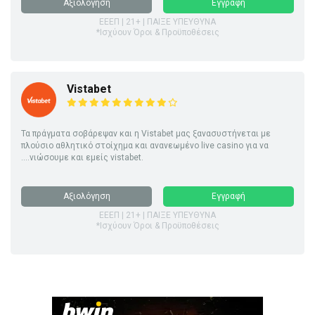
Αξιολόγηση
Εγγραφή
ΕΕΕΠ | 21+ | ΠΑΙΞΕ ΥΠΕΥΘΥΝΑ
*Ισχύουν Όροι & Προϋποθέσεις
Vistabet
Τα πράγματα σοβάρεψαν και η Vistabet μας ξανασυστήνεται με
πλούσιο αθλητικό στοίχημα και ανανεωμένο live casino για να
....νιώσουμε και εμείς vistabet.
Αξιολόγηση
Εγγραφή
ΕΕΕΠ | 21+ | ΠΑΙΞΕ ΥΠΕΥΘΥΝΑ
*Ισχύουν Όροι & Προϋποθέσεις