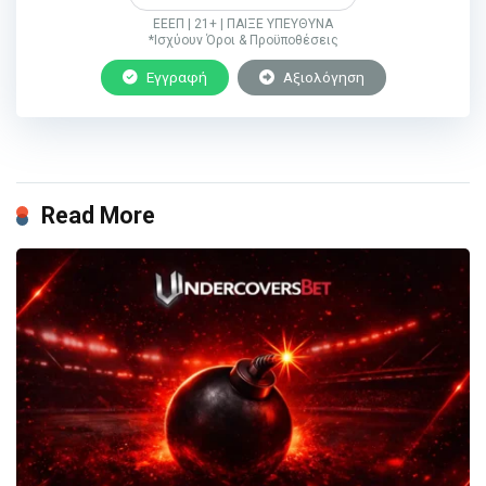
ΕΕΕΠ | 21+ | ΠΑΙΞΕ ΥΠΕΥΘΥΝΑ
*Ισχύουν Όροι & Προϋποθέσεις
Εγγραφή
Αξιολόγηση
Read More