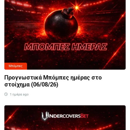
Μπόμπες
Προγνωστικά Μπόμπες ημέρας στο
στοίχημα (06/08/26)
1 ημέρα ago