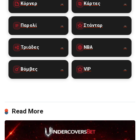
Κόρνερ
Κάρτες
→
→
Παρολί
Στάνταρ
→
→
Τριάδες
NBA
→
→
Βόμβες
VIP
→
→
Read More