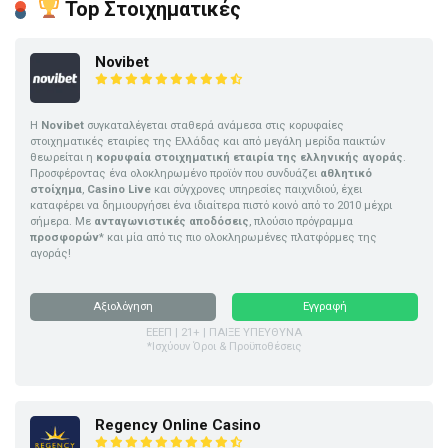
Top Στοιχηματικές
Novibet
Η
Novibet
συγκαταλέγεται σταθερά ανάμεσα στις κορυφαίες
στοιχηματικές εταιρίες της Ελλάδας και από μεγάλη μερίδα παικτών
θεωρείται η
κορυφαία στοιχηματική εταιρία της ελληνικής αγοράς
.
Προσφέροντας ένα ολοκληρωμένο προϊόν που συνδυάζει
αθλητικό
στοίχημα
,
Casino Live
και σύγχρονες υπηρεσίες παιχνιδιού, έχει
καταφέρει να δημιουργήσει ένα ιδιαίτερα πιστό κοινό από το 2010 μέχρι
σήμερα. Με
ανταγωνιστικές αποδόσεις
, πλούσιο πρόγραμμα
προσφορών
* και μία από τις πιο ολοκληρωμένες πλατφόρμες της
αγοράς!
Αξιολόγηση
Εγγραφή
ΕΕΕΠ | 21+ | ΠΑΙΞΕ ΥΠΕΥΘΥΝΑ
*Ισχύουν Όροι & Προϋποθέσεις
Regency Online Casino