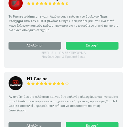
Το
Pamestoixima.gr
είναι η διαδικτυακή εκδοχή του θρυλικού
Πάμε
Στοίχημα από τον ΟΠΑΠ (πλέον Allwyn).
Κουβαλάει μαζί του ένα πιστό
κοινό Ελλήνων παικτών καθώς πρόκειται για το ισχυρότερο brand name στο
ελληνικό αθλητικό στοίχημα.
Αξιολόγηση
Εγγραφή
ΕΕΕΠ | 21+ | ΠΑΙΞΕ ΥΠΕΥΘΥΝΑ
*Ισχύουν Όροι & Προϋποθέσεις
N1 Casino
Αν αναζητάτε μία αξιόπιστη και γεμάτη επιλογές πλατφόρμα για live casino
στην Ελλάδα με συναρπαστικά παιχνίδια και εξαιρετικές προσφορές*, το
N1
Casino
αποτελεί κορυφαία επιλογή και να απολαύσετε ποιοτική
διασκέδαση!
Αξιολόγηση
Εγγραφή