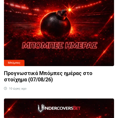
Μπόμπες
Προγνωστικά Μπόμπες ημέρας στο
στοίχημα (07/08/26)
10 ώρες ago