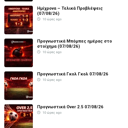
Ημίχρονα – Τελικά Προβλέψεις
(07/08/26)
10 ώρες ago
Προγνωστικά Μπόμπες ημέρας στο
στοίχημα (07/08/26)
10 ώρες ago
Προγνωστικά Γκολ Γκολ 07/08/26
10 ώρες ago
Προγνωστικά Over 2.5 07/08/26
10 ώρες ago