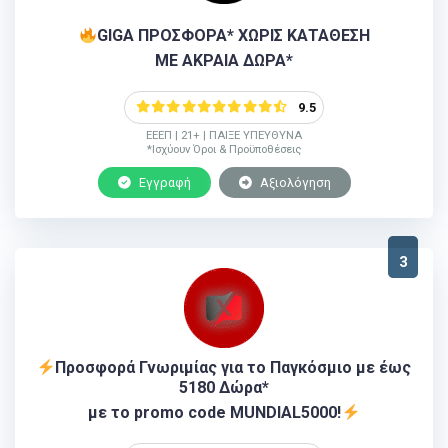
GIGA ΠΡΟΣΦΟΡΑ* ΧΩΡΙΣ ΚΑΤΑΘΕΣΗ
ΜΕ ΑΚΡΑΙΑ ΔΩΡΑ*
9.5
ΕΕΕΠ | 21+ | ΠΑΙΞΕ ΥΠΕΥΘΥΝΑ
*Ισχύουν Όροι & Προϋποθέσεις
Εγγραφή
Αξιολόγηση
3
Προσφορά Γνωριμίας για το Παγκόσμιο με έως
5180 Δώρα*
με το promo code MUNDIAL5000!