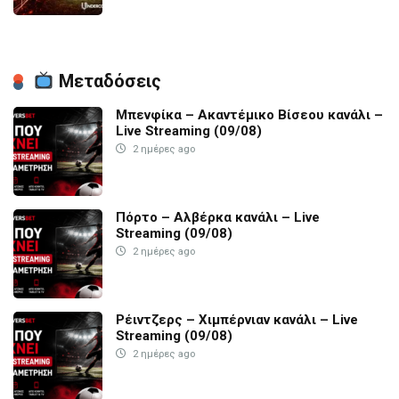
Μεταδόσεις
Μπενφίκα – Ακαντέμικο Βίσεου κανάλι –
Live Streaming (09/08)
2 ημέρες ago
Πόρτο – Αλβέρκα κανάλι – Live
Streaming (09/08)
2 ημέρες ago
Ρέιντζερς – Χιμπέρνιαν κανάλι – Live
Streaming (09/08)
2 ημέρες ago