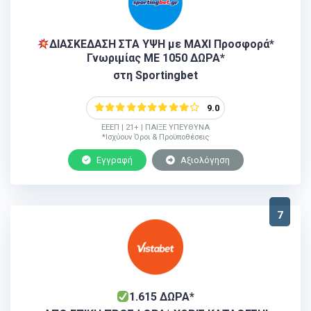
ΔΙΑΣΚΕΔΑΣΗ ΣΤΑ ΥΨΗ με ΜΑΧΙ Προσφορά*
Γνωριμίας ΜΕ 1050 ΔΩΡΑ*
στη Sportingbet
9.0
ΕΕΕΠ | 21+ | ΠΑΙΞΕ ΥΠΕΥΘΥΝΑ
*Ισχύουν Όροι & Προϋποθέσεις
Εγγραφή
Αξιολόγηση
7
1.615 ΔΩΡΑ*