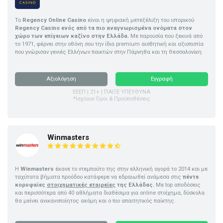
Το
Regency Online Casino
είναι η ψηφιακή μετεξέλιξη του ιστορικού
Regency Casino ενός από τα πιο αναγνωρισμένα ονόματα στον
χώρο των επίγειων καζίνο στην Ελλάδα.
Με παρουσία που ξεκινά από
το 1971, φέρνει στην οθόνη σου την ίδια premium αισθητική και αξιοπιστία
που γνώρισαν γενιές Ελλήνων παικτών στην Πάρνηθα και τη Θεσσαλονίκη.
Αξιολόγηση
Εγγραφή
ΕΕΕΠ | 21+ | ΠΑΙΞΕ ΥΠΕΥΘΥΝΑ
*Ισχύουν Όροι & Προϋποθέσεις
Winmasters
Η
Winmasters
έκανε το ντεμπούτο της στην ελληνική αγορά το 2014 και με
ταχύτατα βήματα προόδου κατάφερε να εδραιωθεί ανάμεσα στις
πέντε
κορυφαίες
στοιχηματικές εταιρείες
της Ελλάδας.
Με top αποδόσεις
και περισσότερα από 40 αθλήματα διαθέσιμα για online στοίχημα, δύσκολα
θα μείνει ανικανοποίητος ακόμη και ο πιο απαιτητικός παίκτης.