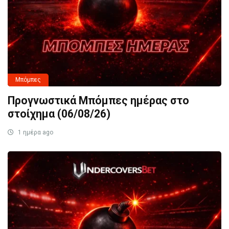
Μπόμπες
Προγνωστικά Μπόμπες ημέρας στο
στοίχημα (06/08/26)
1 ημέρα ago