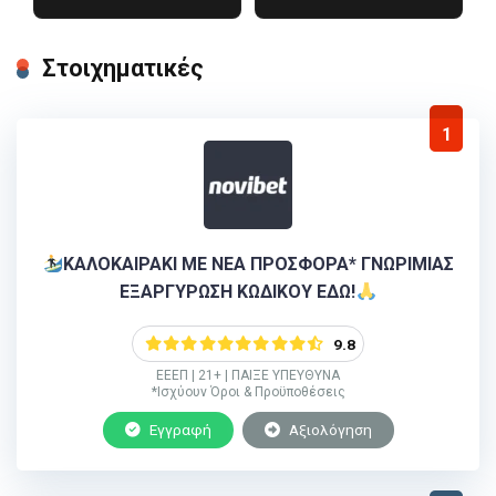
Στοιχηματικές
1
ΚΑΛΟΚΑΙΡΑΚΙ ΜΕ ΝΕΑ ΠΡΟΣΦΟΡΑ* ΓΝΩΡΙΜΙΑΣ
ΕΞΑΡΓΥΡΩΣΗ ΚΩΔΙΚΟΥ ΕΔΩ!
9.8
ΕΕΕΠ | 21+ | ΠΑΙΞΕ ΥΠΕΥΘΥΝΑ
*Ισχύουν Όροι & Προϋποθέσεις
Εγγραφή
Αξιολόγηση