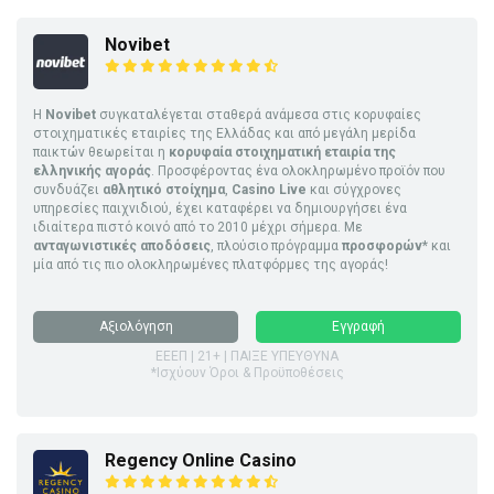
Novibet
Η
Novibet
συγκαταλέγεται σταθερά ανάμεσα στις κορυφαίες
στοιχηματικές εταιρίες της Ελλάδας και από μεγάλη μερίδα
παικτών θεωρείται η
κορυφαία στοιχηματική εταιρία της
ελληνικής αγοράς
. Προσφέροντας ένα ολοκληρωμένο προϊόν που
συνδυάζει
αθλητικό στοίχημα
,
Casino Live
και σύγχρονες
υπηρεσίες παιχνιδιού, έχει καταφέρει να δημιουργήσει ένα
ιδιαίτερα πιστό κοινό από το 2010 μέχρι σήμερα. Με
ανταγωνιστικές αποδόσεις
, πλούσιο πρόγραμμα
προσφορών
* και
μία από τις πιο ολοκληρωμένες πλατφόρμες της αγοράς!
Αξιολόγηση
Εγγραφή
ΕΕΕΠ | 21+ | ΠΑΙΞΕ ΥΠΕΥΘΥΝΑ
*Ισχύουν Όροι & Προϋποθέσεις
Regency Online Casino