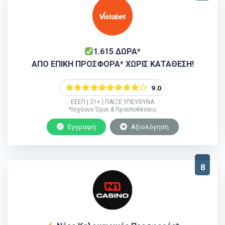
1.615 ΔΩΡΑ*
ΑΠΟ ΕΠΙΚΗ ΠΡΟΣΦΟΡΑ* ΧΩΡΙΣ ΚΑΤΑΘΕΣΗ!
9.0
ΕΕΕΠ | 21+ | ΠΑΙΞΕ ΥΠΕΥΘΥΝΑ
*Ισχύουν Όροι & Προϋποθέσεις
Εγγραφή
Αξιολόγηση
8