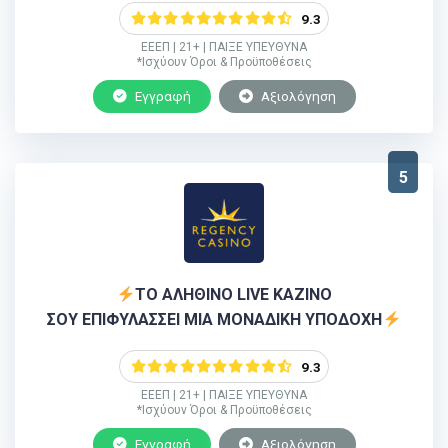
9.3
ΕΕΕΠ | 21+ | ΠΑΙΞΕ ΥΠΕΥΘΥΝΑ
*Ισχύουν Όροι & Προϋποθέσεις
Εγγραφή
Αξιολόγηση
5
ΤΟ ΑΛΗΘΙΝΟ LIVE ΚΑΖΙΝΟ
ΣΟΥ ΕΠΙΦΥΛΑΣΣΕΙ ΜΙΑ ΜΟΝΑΔΙΚΗ ΥΠΟΔΟΧΗ
9.3
ΕΕΕΠ | 21+ | ΠΑΙΞΕ ΥΠΕΥΘΥΝΑ
*Ισχύουν Όροι & Προϋποθέσεις
Εγγραφή
Αξιολόγηση