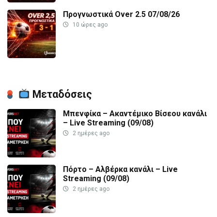
Προγνωστικά Over 2.5 07/08/26
10 ώρες ago
Μεταδόσεις
Μπενφίκα – Ακαντέμικο Βίσεου κανάλι
– Live Streaming (09/08)
2 ημέρες ago
Πόρτο – Αλβέρκα κανάλι – Live
Streaming (09/08)
2 ημέρες ago