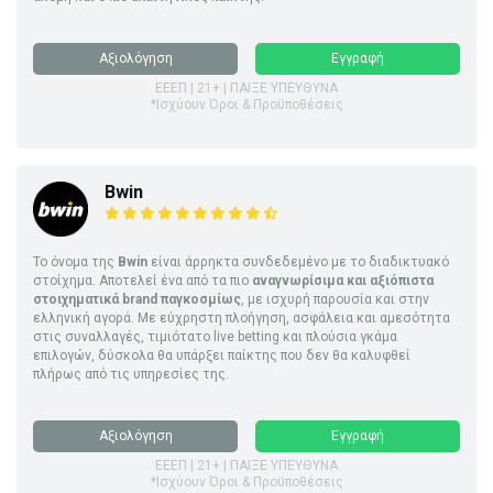
Αξιολόγηση
Εγγραφή
ΕΕΕΠ | 21+ | ΠΑΙΞΕ ΥΠΕΥΘΥΝΑ
*Ισχύουν Όροι & Προϋποθέσεις
Bwin
Το όνομα της
Bwin
είναι άρρηκτα συνδεδεμένο με το διαδικτυακό
στοίχημα. Αποτελεί ένα από τα πιο
αναγνωρίσιμα και αξιόπιστα
στοιχηματικά brand παγκοσμίως
, με ισχυρή παρουσία και στην
ελληνική αγορά. Με εύχρηστη πλοήγηση, ασφάλεια και αμεσότητα
στις συναλλαγές, τιμιότατο live betting και πλούσια γκάμα
επιλογών, δύσκολα θα υπάρξει παίκτης που δεν θα καλυφθεί
πλήρως από τις υπηρεσίες της.
Αξιολόγηση
Εγγραφή
ΕΕΕΠ | 21+ | ΠΑΙΞΕ ΥΠΕΥΘΥΝΑ
*Ισχύουν Όροι & Προϋποθέσεις