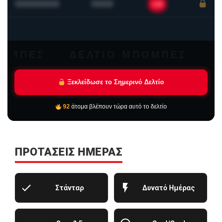
1.63
ΤΙΟ ΜΠΟΜΠΕΣ ΔΕΛΤΙΟ ΜΠΟΜΠ
Ξεκλείδωσε το Σημερινό Δελτίο
92
άτομα βλέπουν τώρα αυτό το δελτίο
ΠΡΟΤΆΣΕΙΣ ΗΜΈΡΑΣ
Στάνταρ
Δυνατό Ημέρας