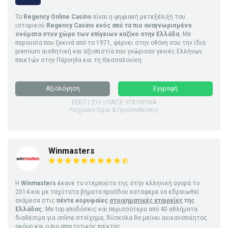
Το
Regency Online Casino
είναι η ψηφιακή μετεξέλιξη του
ιστορικού
Regency Casino ενός από τα πιο αναγνωρισμένα
ονόματα στον χώρο των επίγειων καζίνο στην Ελλάδα.
Με
παρουσία που ξεκινά από το 1971, φέρνει στην οθόνη σου την ίδια
premium αισθητική και αξιοπιστία που γνώρισαν γενιές Ελλήνων
παικτών στην Πάρνηθα και τη Θεσσαλονίκη.
Αξιολόγηση
Εγγραφή
ΕΕΕΠ | 21+ | ΠΑΙΞΕ ΥΠΕΥΘΥΝΑ
*Ισχύουν Όροι & Προϋποθέσεις
Winmasters
Η
Winmasters
έκανε το ντεμπούτο της στην ελληνική αγορά το
2014 και με ταχύτατα βήματα προόδου κατάφερε να εδραιωθεί
ανάμεσα στις
πέντε κορυφαίες
στοιχηματικές εταιρείες
της
Ελλάδας.
Με top αποδόσεις και περισσότερα από 40 αθλήματα
διαθέσιμα για online στοίχημα, δύσκολα θα μείνει ανικανοποίητος
ακόμη και ο πιο απαιτητικός παίκτης.