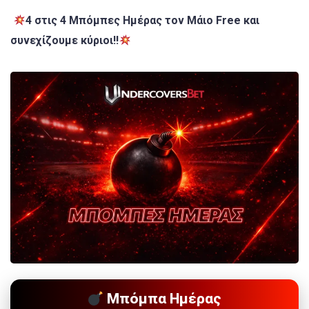
4 στις 4 Μπόμπες Ημέρας τον Μάιο Free και
συνεχίζουμε κύριοι!!
Μπόμπα Ημέρας