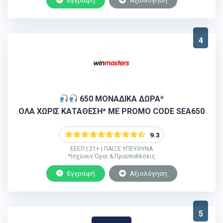
Εγγραφή
Αξιολόγηση
4
650 ΜΟΝΑΔΙΚΑ ΔΩΡΑ*
ΟΛΑ ΧΩΡΙΣ ΚΑΤΑΘΕΣΗ* ΜΕ PROMO CODE SEA650
9.3
ΕΕΕΠ | 21+ | ΠΑΙΞΕ ΥΠΕΥΘΥΝΑ
*Ισχύουν Όροι & Προϋποθέσεις
Εγγραφή
Αξιολόγηση
5