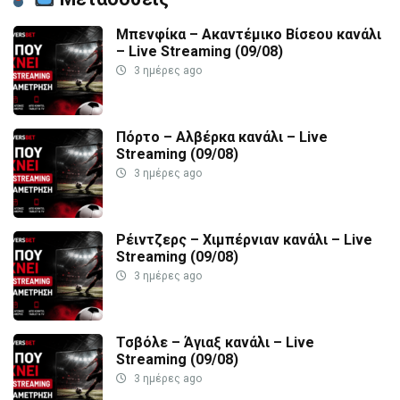
Μπενφίκα – Ακαντέμικο Βίσεου κανάλι
– Live Streaming (09/08)
3 ημέρες ago
Πόρτο – Αλβέρκα κανάλι – Live
Streaming (09/08)
3 ημέρες ago
Ρέιντζερς – Χιμπέρνιαν κανάλι – Live
Streaming (09/08)
3 ημέρες ago
Τσβόλε – Άγιαξ κανάλι – Live
Streaming (09/08)
3 ημέρες ago