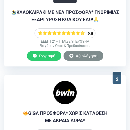
ΚΑΛΟΚΑΙΡΑΚΙ ΜΕ ΝΕΑ ΠΡΟΣΦΟΡΑ* ΓΝΩΡΙΜΙΑΣ
ΕΞΑΡΓΥΡΩΣΗ ΚΩΔΙΚΟΥ ΕΔΩ!
9.8
ΕΕΕΠ | 21+ | ΠΑΙΞΕ ΥΠΕΥΘΥΝΑ
*Ισχύουν Όροι & Προϋποθέσεις
Εγγραφή
Αξιολόγηση
2
GIGA ΠΡΟΣΦΟΡΑ* ΧΩΡΙΣ ΚΑΤΑΘΕΣΗ
ΜΕ ΑΚΡΑΙΑ ΔΩΡΑ*