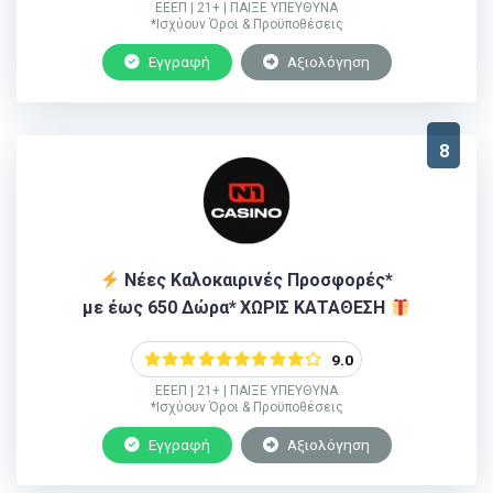
ΕΕΕΠ | 21+ | ΠΑΙΞΕ ΥΠΕΥΘΥΝΑ
*Ισχύουν Όροι & Προϋποθέσεις
Εγγραφή
Αξιολόγηση
8
Νέες Καλοκαιρινές Προσφορές*
με έως 650 Δώρα*
ΧΩΡΙΣ ΚΑΤΑΘΕΣΗ
9.0
ΕΕΕΠ | 21+ | ΠΑΙΞΕ ΥΠΕΥΘΥΝΑ
*Ισχύουν Όροι & Προϋποθέσεις
Εγγραφή
Αξιολόγηση