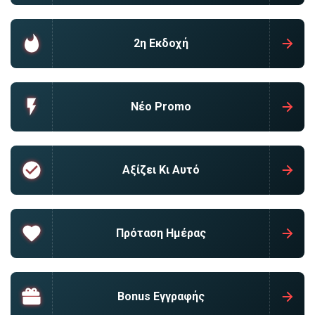
2η Εκδοχή
Νέο Promo
Αξίζει Κι Αυτό
Πρόταση Ημέρας
Bonus Εγγραφής