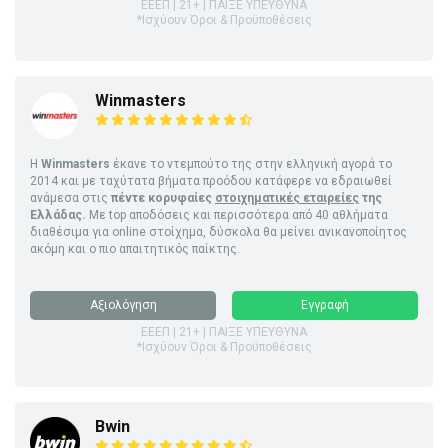
ΕΕΕΠ | 21+ | ΠΑΙΞΕ ΥΠΕΥΘΥΝΑ
*Ισχύουν Όροι & Προϋποθέσεις
Winmasters
Η
Winmasters
έκανε το ντεμπούτο της στην ελληνική αγορά το
2014 και με ταχύτατα βήματα προόδου κατάφερε να εδραιωθεί
ανάμεσα στις
πέντε κορυφαίες
στοιχηματικές εταιρείες
της
Ελλάδας.
Με top αποδόσεις και περισσότερα από 40 αθλήματα
διαθέσιμα για online στοίχημα, δύσκολα θα μείνει ανικανοποίητος
ακόμη και ο πιο απαιτητικός παίκτης.
Αξιολόγηση
Εγγραφή
ΕΕΕΠ | 21+ | ΠΑΙΞΕ ΥΠΕΥΘΥΝΑ
*Ισχύουν Όροι & Προϋποθέσεις
Bwin