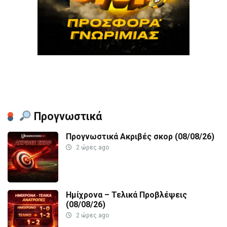
Προγνωστικά
Προγνωστικά Ακριβές σκορ (08/08/26)
2 ώρες ago
Ημίχρονα – Τελικά Προβλέψεις
(08/08/26)
2 ώρες ago