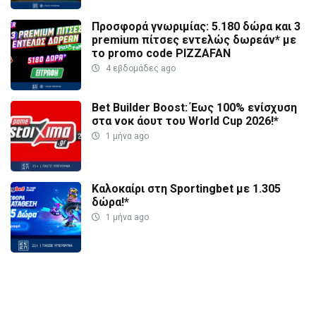
Προσφορά γνωριμίας: 5.180 δώρα και 3
premium πίτσες εντελώς δωρεάν* με
το promo code PIZZAFAN
4 εβδομάδες ago
Bet Builder Boost: Έως 100% ενίσχυση
στα νοκ άουτ του World Cup 2026!*
1 μήνα ago
Καλοκαίρι στη Sportingbet με 1.305
δώρα!*
1 μήνα ago