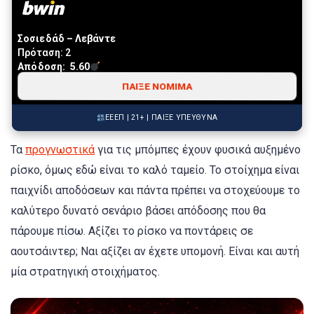
Σοσιεδάδ – Λεβάντε
Πρόταση: 2
Απόδοση:
5.60
ΠΑΙΞΕ ΝΟΜΙΜΑ
ΕΕΕΠ | 21+ | ΠΑΙΞΕ ΥΠΕΥΘΥΝΑ
Τα
προγνωστικά
για τις μπόμπες έχουν φυσικά αυξημένο
ρίσκο, όμως εδώ είναι το καλό ταμείο. Το στοίχημα είναι
παιχνίδι αποδόσεων και πάντα πρέπει να στοχεύουμε το
καλύτερο δυνατό σενάριο βάσει απόδοσης που θα
πάρουμε πίσω. Αξίζει το ρίσκο να ποντάρεις σε
αουτσάιντερ; Ναι αξίζει αν έχετε υπομονή. Είναι και αυτή
μία στρατηγική στοιχήματος.