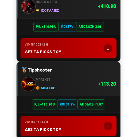
ΠΟΔΌΣΦΑΙΡΟ
410.98
ΙΣΟΠΑΛΊΕΣ
P/L +410.98 U
ROI 57%
ΑΠΌΔΟΣΗ 3.01
VIP ΠΡΌΣΒΑΣΗ
→
ΔΕΣ ΤΑ PICKS ΤΟΥ
Tipshooter
ΜΠΆΣΚΕΤ
113.20
ΜΠΆΣΚΕΤ
P/L +113.20 U
ROI 34.8%
ΑΠΌΔΟΣΗ 1.87
VIP ΠΡΌΣΒΑΣΗ
→
ΔΕΣ ΤΑ PICKS ΤΟΥ