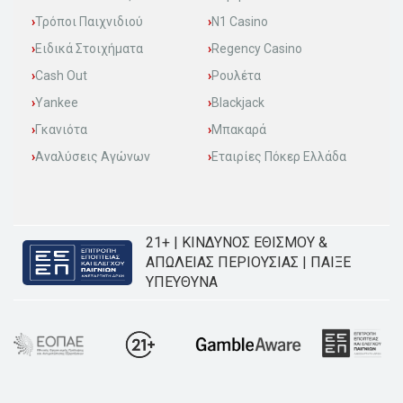
Τρόποι Παιχνιδιού
N1 Casino
Ειδικά Στοιχήματα
Regency Casino
Cash Out
Ρουλέτα
Yankee
Blackjack
Γκανιότα
Μπακαρά
Αναλύσεις Αγώνων
Εταιρίες Πόκερ Ελλάδα
21+ | ΚΙΝΔΥΝΟΣ ΕΘΙΣΜΟΥ &
ΑΠΩΛΕΙΑΣ ΠΕΡΙΟΥΣΙΑΣ | ΠΑΙΞΕ
ΥΠΕΥΘΥΝΑ