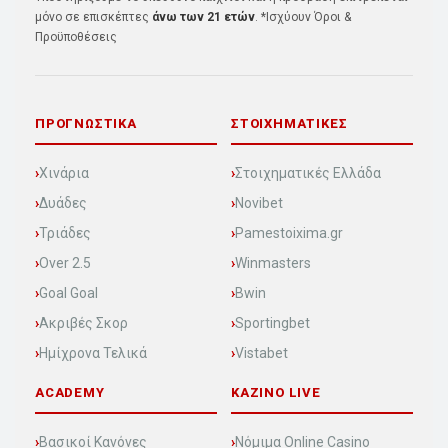
μόνο σε επισκέπτες
άνω των 21 ετών
. *Ισχύουν Όροι &
Προϋποθέσεις
ΠΡΟΓΝΩΣΤΙΚΆ
ΣΤΟΙΧΗΜΑΤΙΚΈΣ
Χινάρια
Στοιχηματικές Ελλάδα
Δυάδες
Novibet
Τριάδες
Pamestoixima.gr
Over 2.5
Winmasters
Goal Goal
Bwin
Ακριβές Σκορ
Sportingbet
Ημίχρονα Τελικά
Vistabet
ACADEMY
KAZINO LIVE
Βασικοί Κανόνες
Νόμιμα Online Casino