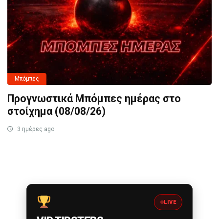
Μπόμπες
Προγνωστικά Μπόμπες ημέρας στο
στοίχημα (08/08/26)
3 ημέρες ago
LIVE