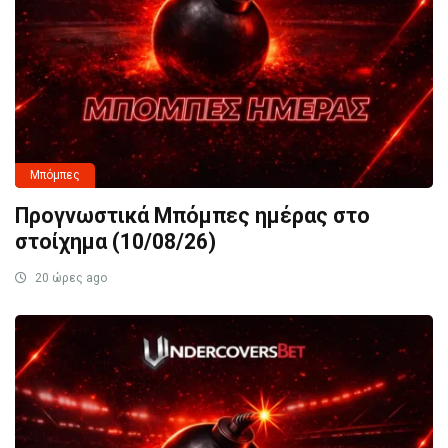
Μπόμπες
Προγνωστικά Μπόμπες ημέρας στο
στοίχημα (10/08/26)
20 ώρες ago