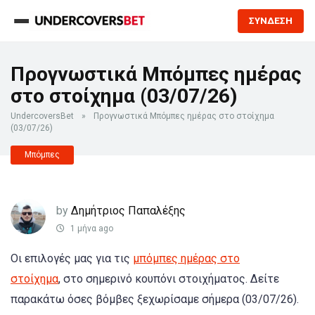
ΣΥΝΔΕΣΗ
Προγνωστικά Μπόμπες ημέρας
στο στοίχημα (03/07/26)
UndercoversBet
»
Προγνωστικά Μπόμπες ημέρας στο στοίχημα
(03/07/26)
Μπόμπες
by
Δημήτριος Παπαλέξης
1 μήνα ago
Οι επιλογές μας για τις
μπόμπες ημέρας στο
στοίχημα
, στο σημερινό κουπόνι στοιχήματος. Δείτε
παρακάτω όσες βόμβες ξεχωρίσαμε σήμερα (03/07/26).