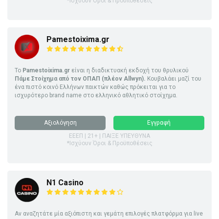
*Ισχύουν Όροι & Προϋποθέσεις
Pamestoixima.gr
Το
Pamestoixima.gr
είναι η διαδικτυακή εκδοχή του θρυλικού
Πάμε Στοίχημα από τον ΟΠΑΠ (πλέον Allwyn).
Κουβαλάει μαζί του
ένα πιστό κοινό Ελλήνων παικτών καθώς πρόκειται για το
ισχυρότερο brand name στο ελληνικό αθλητικό στοίχημα.
Αξιολόγηση
Εγγραφή
ΕΕΕΠ | 21+ | ΠΑΙΞΕ ΥΠΕΥΘΥΝΑ
*Ισχύουν Όροι & Προϋποθέσεις
N1 Casino
Αν αναζητάτε μία αξιόπιστη και γεμάτη επιλογές πλατφόρμα για live