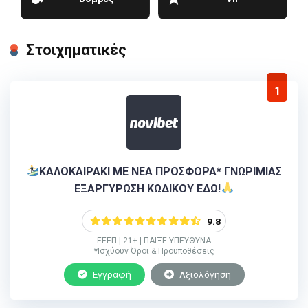
Στοιχηματικές
1
ΚΑΛΟΚΑΙΡΑΚΙ ΜΕ ΝΕΑ ΠΡΟΣΦΟΡΑ* ΓΝΩΡΙΜΙΑΣ
ΕΞΑΡΓΥΡΩΣΗ ΚΩΔΙΚΟΥ ΕΔΩ!
9.8
ΕΕΕΠ | 21+ | ΠΑΙΞΕ ΥΠΕΥΘΥΝΑ
*Ισχύουν Όροι & Προϋποθέσεις
Εγγραφή
Αξιολόγηση