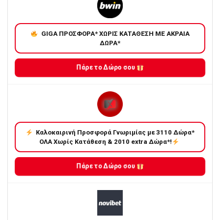
GIGA ΠΡΟΣΦΟΡΑ* ΧΩΡΙΣ ΚΑΤΑΘΕΣΗ ΜΕ ΑΚΡΑΙΑ
ΔΩΡΑ*
Πάρε το Δώρο σου
Καλοκαιρινή Προσφορά Γνωριμίας με 3110 Δώρα*
ΟΛΑ Χωρίς Κατάθεση & 2010 extra Δώρα*!
Πάρε το Δώρο σου