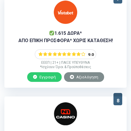
1.615 ΔΩΡΑ*
ΑΠΟ ΕΠΙΚΗ ΠΡΟΣΦΟΡΑ* ΧΩΡΙΣ ΚΑΤΑΘΕΣΗ!
9.0
ΕΕΕΠ | 21+ | ΠΑΙΞΕ ΥΠΕΥΘΥΝΑ
*Ισχύουν Όροι & Προϋποθέσεις
Εγγραφή
Αξιολόγηση
8