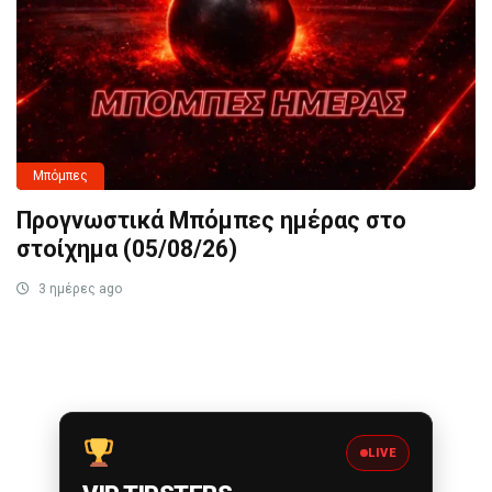
Μπόμπες
Προγνωστικά Μπόμπες ημέρας στο
στοίχημα (05/08/26)
3 ημέρες ago
LIVE