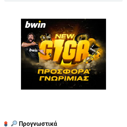
Προγνωστικά