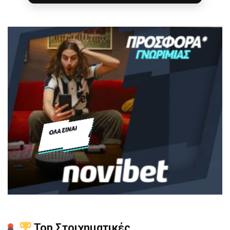
Top Στοιχηματικές