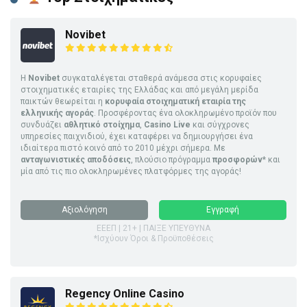
Novibet
Η
Novibet
συγκαταλέγεται σταθερά ανάμεσα στις κορυφαίες
στοιχηματικές εταιρίες της Ελλάδας και από μεγάλη μερίδα
παικτών θεωρείται η
κορυφαία στοιχηματική εταιρία της
ελληνικής αγοράς
. Προσφέροντας ένα ολοκληρωμένο προϊόν που
συνδυάζει
αθλητικό στοίχημα
,
Casino Live
και σύγχρονες
υπηρεσίες παιχνιδιού, έχει καταφέρει να δημιουργήσει ένα
ιδιαίτερα πιστό κοινό από το 2010 μέχρι σήμερα. Με
ανταγωνιστικές αποδόσεις
, πλούσιο πρόγραμμα
προσφορών
* και
μία από τις πιο ολοκληρωμένες πλατφόρμες της αγοράς!
Αξιολόγηση
Εγγραφή
ΕΕΕΠ | 21+ | ΠΑΙΞΕ ΥΠΕΥΘΥΝΑ
*Ισχύουν Όροι & Προϋποθέσεις
Regency Online Casino