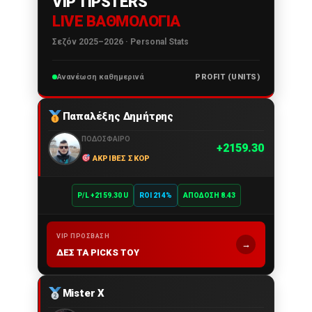
VIP TIPSTERS
LIVE ΒΑΘΜΟΛΟΓΊΑ
Σεζόν 2025–2026 · Personal Stats
Ανανέωση καθημερινά
PROFIT (UNITS)
Παπαλέξης Δημήτρης
ΠΟΔΌΣΦΑΙΡΟ
2159.30
ΑΚΡΙΒΈΣ ΣΚΟΡ
P/L +2159.30 U
ROI 214%
ΑΠΌΔΟΣΗ 8.43
VIP ΠΡΌΣΒΑΣΗ
→
ΔΕΣ ΤΑ PICKS ΤΟΥ
Mister X