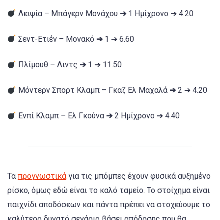
Λειψία – Μπάγερν Μονάχου
➔
1 Ημίχρονο ➔ 4.20
Σεντ-Ετιέν – Μονακό
➔
1 ➔ 6.60
Πλίμουθ – Λιντς
➔
1 ➔ 11.50
Μόντερν Σπορτ Κλαμπ – Γκαζ Ελ Μαχαλά
➔
2 ➔ 4.20
Ενπί Κλαμπ – Ελ Γκούνα
➔
2 Ημίχρονο ➔ 4.40
Τα
προγνωστικά
για τις μπόμπες έχουν φυσικά αυξημένο
ρίσκο, όμως εδώ είναι το καλό ταμείο. Το στοίχημα είναι
παιχνίδι αποδόσεων και πάντα πρέπει να στοχεύουμε το
καλύτερο δυνατό σενάριο βάσει απόδοσης που θα