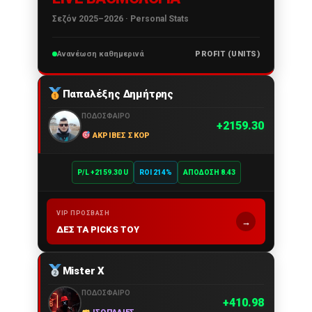
Σεζόν 2025–2026 · Personal Stats
Ανανέωση καθημερινά
PROFIT (UNITS)
Παπαλέξης Δημήτρης
ΠΟΔΌΣΦΑΙΡΟ
2159.30
ΑΚΡΙΒΈΣ ΣΚΟΡ
P/L +2159.30 U
ROI 214%
ΑΠΌΔΟΣΗ 8.43
VIP ΠΡΌΣΒΑΣΗ
→
ΔΕΣ ΤΑ PICKS ΤΟΥ
Mister X
ΠΟΔΌΣΦΑΙΡΟ
410.98