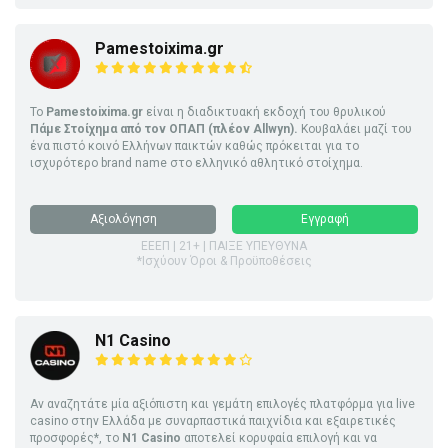
Pamestoixima.gr
Το
Pamestoixima.gr
είναι η διαδικτυακή εκδοχή του θρυλικού
Πάμε Στοίχημα από τον ΟΠΑΠ (πλέον Allwyn).
Κουβαλάει μαζί του
ένα πιστό κοινό Ελλήνων παικτών καθώς πρόκειται για το
ισχυρότερο brand name στο ελληνικό αθλητικό στοίχημα.
Αξιολόγηση
Εγγραφή
ΕΕΕΠ | 21+ | ΠΑΙΞΕ ΥΠΕΥΘΥΝΑ
*Ισχύουν Όροι & Προϋποθέσεις
N1 Casino
Αν αναζητάτε μία αξιόπιστη και γεμάτη επιλογές πλατφόρμα για live
casino στην Ελλάδα με συναρπαστικά παιχνίδια και εξαιρετικές
προσφορές*, το
N1 Casino
αποτελεί κορυφαία επιλογή και να