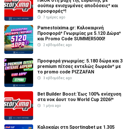
ΠΑΟΚ στη μάχη της Ευρώπης με
σούπερ ενισχυμένες αποδόσεις* και
προσφορές*!
7 ημέρες ago
Pamestoixima.gr: Καλοκαιρινή
Προσφορά* Γνωριμίας με 5.120 Δώρα*
και Promo Code SUMMER5000!
2 εβδομάδες ago
Προσφορά γνωριμίας: 5.180 δώρα και 3
premium πίτσες εντελώς δωρεάν* με
το promo code PIZZAFAN
3 εβδομάδες ago
Bet Builder Boost: Έως 100% ενίσχυση
στα νοκ άουτ του World Cup 2026!*
1 μήνα ago
Καλοκαίρι στη Sportingbet με 1.305