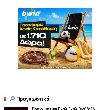
Προγνωστικά
Προγνωστικά Γκολ Γκολ 06/08/26