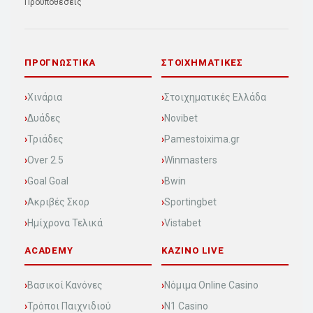
Προϋποθέσεις
ΠΡΟΓΝΩΣΤΙΚΆ
ΣΤΟΙΧΗΜΑΤΙΚΈΣ
Χινάρια
Στοιχηματικές Ελλάδα
Δυάδες
Novibet
Τριάδες
Pamestoixima.gr
Over 2.5
Winmasters
Goal Goal
Bwin
Ακριβές Σκορ
Sportingbet
Ημίχρονα Τελικά
Vistabet
ACADEMY
KAZINO LIVE
Βασικοί Κανόνες
Νόμιμα Online Casino
Τρόποι Παιχνιδιού
N1 Casino