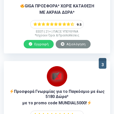
GIGA ΠΡΟΣΦΟΡΑ* ΧΩΡΙΣ ΚΑΤΑΘΕΣΗ
ΜΕ ΑΚΡΑΙΑ ΔΩΡΑ*
9.5
ΕΕΕΠ | 21+ | ΠΑΙΞΕ ΥΠΕΥΘΥΝΑ
*Ισχύουν Όροι & Προϋποθέσεις
Εγγραφή
Αξιολόγηση
3
Προσφορά Γνωριμίας για το Παγκόσμιο με έως
5180 Δώρα*
με το promo code MUNDIAL5000!