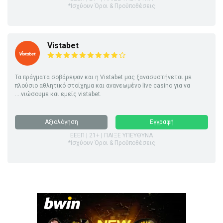
*Ισχύουν Όροι & Προϋποθέσεις
Vistabet
Τα πράγματα σοβάρεψαν και η Vistabet μας ξανασυστήνεται με
πλούσιο αθλητικό στοίχημα και ανανεωμένο live casino για να
....νιώσουμε και εμείς vistabet.
Αξιολόγηση
Εγγραφή
ΕΕΕΠ | 21+ | ΠΑΙΞΕ ΥΠΕΥΘΥΝΑ
*Ισχύουν Όροι & Προϋποθέσεις