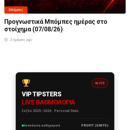
Μπόμπες
Προγνωστικά Μπόμπες ημέρας στο
στοίχημα (07/08/26)
2 ημέρες ago
LIVE
VIP TIPSTERS
LIVE ΒΑΘΜΟΛΟΓΊΑ
Σεζόν 2025–2026 · Personal Stats
Ανανέωση καθημερινά
PROFIT (UNITS)