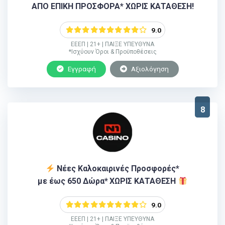
ΑΠΟ ΕΠΙΚΗ ΠΡΟΣΦΟΡΑ* ΧΩΡΙΣ ΚΑΤΑΘΕΣΗ!
9.0
ΕΕΕΠ | 21+ | ΠΑΙΞΕ ΥΠΕΥΘΥΝΑ
*Ισχύουν Όροι & Προϋποθέσεις
Εγγραφή
Αξιολόγηση
8
Νέες Καλοκαιρινές Προσφορές*
με έως 650 Δώρα*
ΧΩΡΙΣ ΚΑΤΑΘΕΣΗ
9.0
ΕΕΕΠ | 21+ | ΠΑΙΞΕ ΥΠΕΥΘΥΝΑ