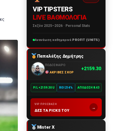
VIP TIPSTERS
LIVE ΒΑΘΜΟΛΟΓΊΑ
βες
Σεζόν 2025–2026 · Personal Stats
Ανανέωση καθημερινά
PROFIT (UNITS)
Παπαλέξης Δημήτρης
ΠΟΔΌΣΦΑΙΡΟ
2159.30
ΑΚΡΙΒΈΣ ΣΚΟΡ
P/L +2159.30 U
ROI 214%
ΑΠΌΔΟΣΗ 8.43
VIP ΠΡΌΣΒΑΣΗ
→
ΔΕΣ ΤΑ PICKS ΤΟΥ
Mister X