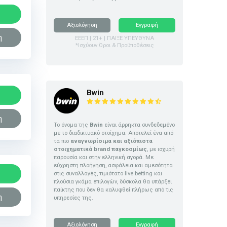
Αξιολόγηση
Εγγραφή
η
ΕΕΕΠ | 21+ | ΠΑΙΞΕ ΥΠΕΥΘΥΝΑ
*Ισχύουν Όροι & Προϋποθέσεις
Bwin
η
Το όνομα της
Bwin
είναι άρρηκτα συνδεδεμένο
με το διαδικτυακό στοίχημα. Αποτελεί ένα από
τα πιο
αναγνωρίσιμα και αξιόπιστα
στοιχηματικά brand παγκοσμίως
, με ισχυρή
παρουσία και στην ελληνική αγορά. Με
εύχρηστη πλοήγηση, ασφάλεια και αμεσότητα
στις συναλλαγές, τιμιότατο live betting και
πλούσια γκάμα επιλογών, δύσκολα θα υπάρξει
παίκτης που δεν θα καλυφθεί πλήρως από τις
η
υπηρεσίες της.
Αξιολόγηση
Εγγραφή