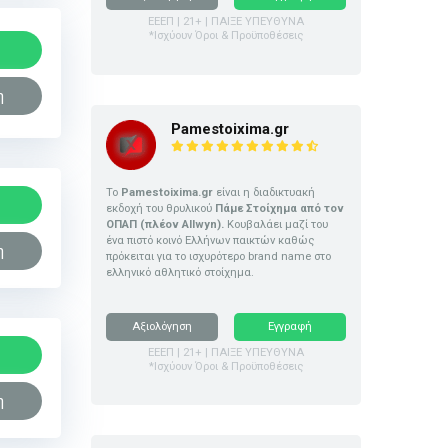
ΕΕΕΠ | 21+ | ΠΑΙΞΕ ΥΠΕΥΘΥΝΑ
*Ισχύουν Όροι & Προϋποθέσεις
η
Pamestoixima.gr
Το
Pamestoixima.gr
είναι η διαδικτυακή
εκδοχή του θρυλικού
Πάμε Στοίχημα από τον
ΟΠΑΠ (πλέον Allwyn).
Κουβαλάει μαζί του
ένα πιστό κοινό Ελλήνων παικτών καθώς
η
πρόκειται για το ισχυρότερο brand name στο
ελληνικό αθλητικό στοίχημα.
Αξιολόγηση
Εγγραφή
ΕΕΕΠ | 21+ | ΠΑΙΞΕ ΥΠΕΥΘΥΝΑ
*Ισχύουν Όροι & Προϋποθέσεις
η