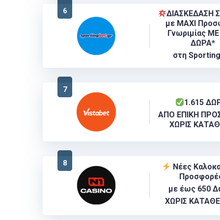
6
ΔΙΑΣΚΕΔΑΣΗ 
με ΜΑΧΙ Προσ
Γνωριμίας ΜΕ
ΔΩΡΑ*
στη Sportin
7
1.615 ΔΩ
ΑΠΟ ΕΠΙΚΗ ΠΡΟ
ΧΩΡΙΣ ΚΑΤΑΘ
8
Νέες Καλοκα
Προσφορέ
με έως 650 
ΧΩΡΙΣ ΚΑΤΑΘ