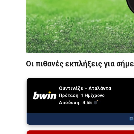
Οι πιθανές εκπλήξεις για σήμ
Ουντινέζε – Αταλάντα
Πρόταση: 1 Ημίχρονο
Απόδοση:
4.55