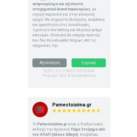
αναγνωρίσιμα και αξιόπιστα
στοιχηματικά brand παγκοσμίως
, με
ισχυρή παρουσία και στην ελληνική
αγορά. Με εύχρηστη πλοήγηση, ασφάλεια
και αμεσότητα στις συναλλαγές,
τιμιότατο live betting και πλούσια γκάμα
επιλογών, δύσκολα θα υπάρξει παίκτης
που δεν θα καλυφθεί πλήρως από τις
υπηρεσίες της.
Αξιολόγηση
Εγγραφή
ΕΕΕΠ | 21+ | ΠΑΙΞΕ ΥΠΕΥΘΥΝΑ
*Ισχύουν Όροι & Προϋποθέσεις
Pamestoixima.gr
Το
Pamestoixima.gr
είναι η διαδικτυακή
εκδοχή του θρυλικού
Πάμε Στοίχημα από
τον ΟΠΑΠ (πλέον Allwyn).
Κουβαλάει