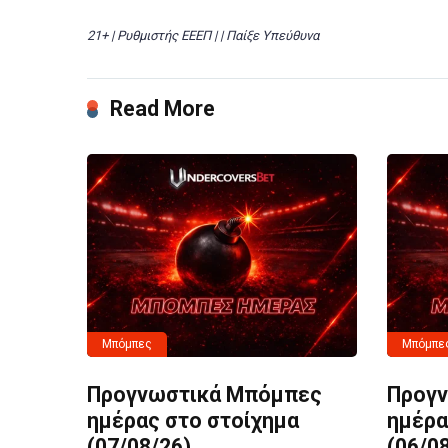
21+ | Ρυθμιστής ΕΕΕΠ | | Παίξε Υπεύθυνα
Read More
Μπόμπες
Μπόμπε
Προγνωστικά Μπόμπες
Προγ
ημέρας στο στοίχημα
ημέρα
(07/08/26)
(06/0