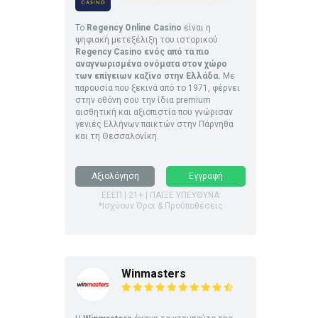
Το
Regency Online Casino
είναι η
ψηφιακή μετεξέλιξη του ιστορικού
Regency Casino ενός από τα πιο
αναγνωρισμένα ονόματα στον χώρο
των επίγειων καζίνο στην Ελλάδα.
Με
παρουσία που ξεκινά από το 1971, φέρνει
στην οθόνη σου την ίδια premium
αισθητική και αξιοπιστία που γνώρισαν
γενιές Ελλήνων παικτών στην Πάρνηθα
και τη Θεσσαλονίκη.
Αξιολόγηση
Εγγραφή
ΕΕΕΠ | 21+ | ΠΑΙΞΕ ΥΠΕΥΘΥΝΑ
*Ισχύουν Όροι & Προϋποθέσεις
Winmasters