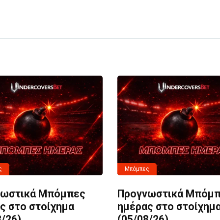
ς
Μπόμπες
νωστικά Μπόμπες
Προγνωστικά Μπόμ
ς στο στοίχημα
ημέρας στο στοίχημ
8/26)
(05/08/26)