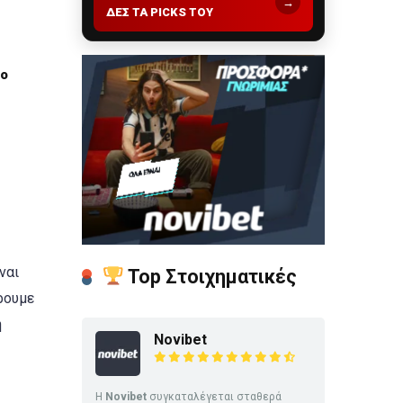
→
ΔΕΣ ΤΑ PICKS ΤΟΥ
το
ναι
Top Στοιχηματικές
ρουμε
ή
Novibet
Η
Novibet
συγκαταλέγεται σταθερά