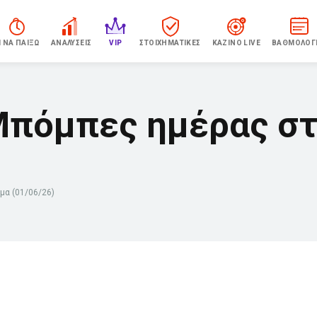
Ι ΝΑ ΠΑΙΞΩ
ΑΝΑΛΥΣΕΙΣ
VIP
ΣΤΟΙΧΗΜΑΤΙΚΕΣ
KAZINO LIVE
ΒΑΘΜΟΛΟΓ
πόμπες ημέρας στ
μα (01/06/26)