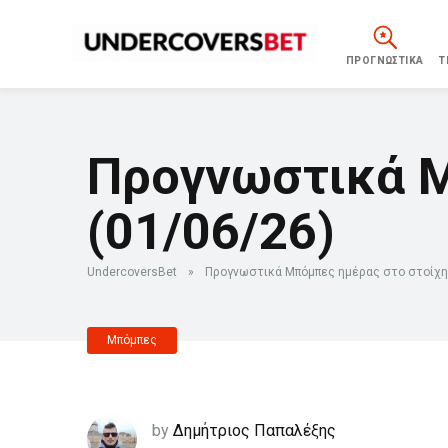
ΠΡΟΓΝΩΣΤΙΚΑ
Τ
Προγνωστικά Μ
(01/06/26)
UndercoversBet
»
Προγνωστικά Μπόμπες ημέρας στο στοίχη
Μπόμπες
by
Δημήτριος Παπαλέξης