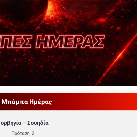
Μπόμπα Ημέρας
ορβηγία – Σουηδία
Πρόταση: 2