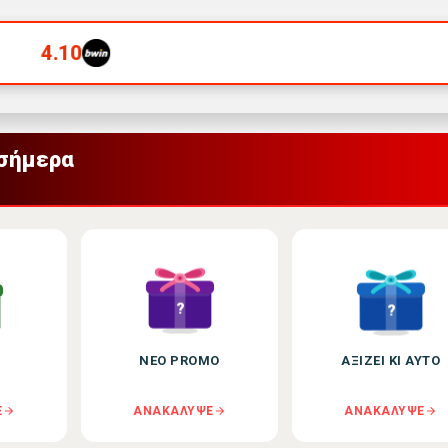
4.10
 σήμερα
?
?
ΝΈΟ PROMO
ΑΞΊΖΕΙ ΚΙ ΑΥΤΌ
Ε
ΑΝΑΚΆΛΥΨΕ
ΑΝΑΚΆΛΥΨΕ