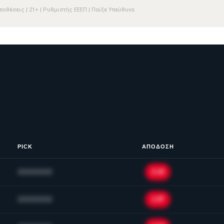
οθέσεις | 21+ | Ρυθμιστής ΕΕΕΠ | Παίξε Υπεύθυνα
PICK
ΑΠΌΔΟΣΗ
2.10
1.97