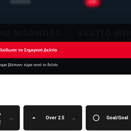
1.63
 ΜΠΟΜΠΕΣ
λείδωσε το Σημερινό Δελτίο
ομα βλέπουν τώρα αυτό το δελτίο
ό
→
→
Over 2.5
Goal/Goal
ς