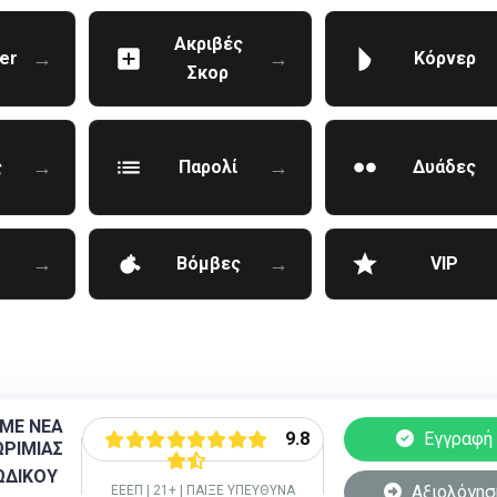
Ακριβές
→
→
der
Κόρνερ
Σκορ
→
→
ς
Παρολί
Δυάδες
→
→
Βόμβες
VIP
 ΜΕ ΝΕΑ
9.8
Εγγραφή
ΡΙΜΙΑΣ
ΩΔΙΚΟΥ
Αξιολόγησ
ΕΕΕΠ | 21+ | ΠΑΙΞΕ ΥΠΕΥΘΥΝΑ