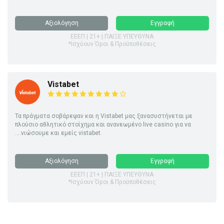
Αξιολόγηση
Εγγραφή
ΕΕΕΠ | 21+ | ΠΑΙΞΕ ΥΠΕΥΘΥΝΑ
*Ισχύουν Όροι & Προϋποθέσεις
Vistabet
Τα πράγματα σοβάρεψαν και η Vistabet μας ξανασυστήνεται με
πλούσιο αθλητικό στοίχημα και ανανεωμένο live casino για να
....νιώσουμε και εμείς vistabet.
Αξιολόγηση
Εγγραφή
ΕΕΕΠ | 21+ | ΠΑΙΞΕ ΥΠΕΥΘΥΝΑ
*Ισχύουν Όροι & Προϋποθέσεις