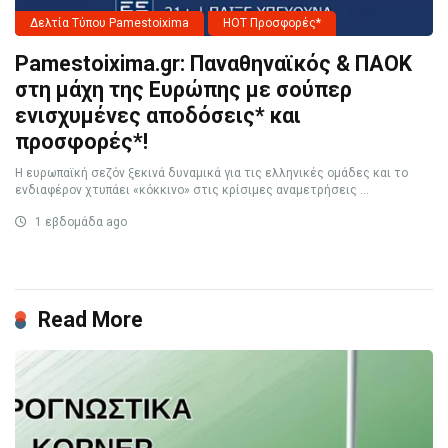
Δελτία Τύπου Pamestoixima
ΗΟΤ Προσφορές*
Pamestoixima.gr: Παναθηναϊκός & ΠΑΟΚ
στη μάχη της Ευρώπης με σούπερ
ενισχυμένες αποδόσεις* και
προσφορές*!
Η ευρωπαϊκή σεζόν ξεκινά δυναμικά για τις ελληνικές ομάδες και το
ενδιαφέρον χτυπάει «κόκκινο» στις κρίσιμες αναμετρήσεις ...
1 εβδομάδα ago
Read More