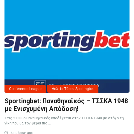
Conference League
Δελτία Τύπου Sportingbet
Sportingbet: Παναθηναϊκός – ΤΣΣΚΑ 1948
με Ενισχυμένη Απόδοση!
Στις 21:30 o Παναθηναϊκός υποδέχεται στην ΤΣΣΚΑ 1948 με στόχο τη
νίκη που θα τον φέρει πιο ...
4 ημέρες ago