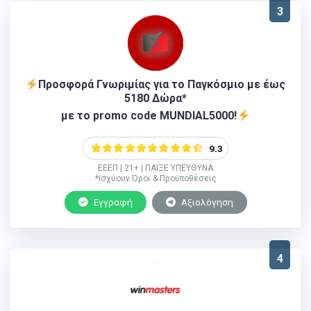
3
Προσφορά Γνωριμίας για το Παγκόσμιο με έως
5180 Δώρα*
με το promo code MUNDIAL5000!
9.3
ΕΕΕΠ | 21+ | ΠΑΙΞΕ ΥΠΕΥΘΥΝΑ
*Ισχύουν Όροι & Προϋποθέσεις
Εγγραφή
Αξιολόγηση
4