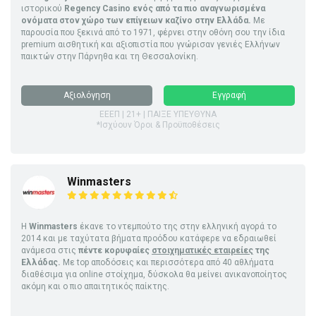
ιστορικού
Regency Casino ενός από τα πιο αναγνωρισμένα
ονόματα στον χώρο των επίγειων καζίνο στην Ελλάδα.
Με
παρουσία που ξεκινά από το 1971, φέρνει στην οθόνη σου την ίδια
premium αισθητική και αξιοπιστία που γνώρισαν γενιές Ελλήνων
παικτών στην Πάρνηθα και τη Θεσσαλονίκη.
Αξιολόγηση
Εγγραφή
ΕΕΕΠ | 21+ | ΠΑΙΞΕ ΥΠΕΥΘΥΝΑ
*Ισχύουν Όροι & Προϋποθέσεις
Winmasters
Η
Winmasters
έκανε το ντεμπούτο της στην ελληνική αγορά το
2014 και με ταχύτατα βήματα προόδου κατάφερε να εδραιωθεί
ανάμεσα στις
πέντε κορυφαίες
στοιχηματικές εταιρείες
της
Ελλάδας.
Με top αποδόσεις και περισσότερα από 40 αθλήματα
διαθέσιμα για online στοίχημα, δύσκολα θα μείνει ανικανοποίητος
ακόμη και ο πιο απαιτητικός παίκτης.