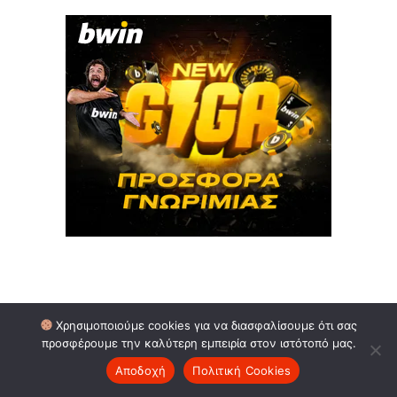
Χρησιμοποιούμε cookies για να διασφαλίσουμε ότι σας
Προγνωστικά
προσφέρουμε την καλύτερη εμπειρία στον ιστότοπό μας.
Αποδοχή
Πολιτική Cookies
Η Ισοπαλία της Ημέρας 09/08/26 |
Mister X