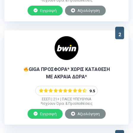
*Ισχύουν Όροι & Προϋποθέσεις
Εγγραφή
Αξιολόγηση
2
GIGA ΠΡΟΣΦΟΡΑ* ΧΩΡΙΣ ΚΑΤΑΘΕΣΗ
ΜΕ ΑΚΡΑΙΑ ΔΩΡΑ*
9.5
ΕΕΕΠ | 21+ | ΠΑΙΞΕ ΥΠΕΥΘΥΝΑ
*Ισχύουν Όροι & Προϋποθέσεις
Εγγραφή
Αξιολόγηση