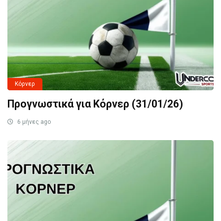
Κόρνερ
Προγνωστικά για Κόρνερ (31/01/26)
6 μήνες ago