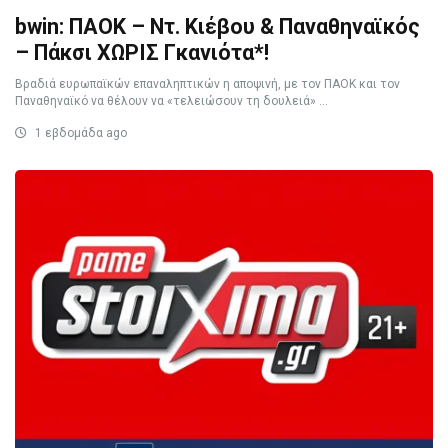
bwin: ΠΑΟΚ – Ντ. Κιέβου & Παναθηναϊκός
– Πάκσι ΧΩΡΙΣ Γκανιότα*!
Βραδιά ευρωπαϊκών επαναληπτικών η αποψινή, με τον ΠΑΟΚ και τον
Παναθηναϊκό να θέλουν να «τελειώσουν τη δουλειά» ...
1 εβδομάδα ago