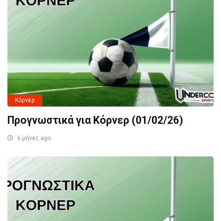
Κόρνερ
Προγνωστικά για Κόρνερ (01/02/26)
6 μήνες ago