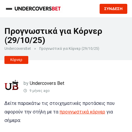
ΣΥΝΔΕΣΗ
Προγνωστικά για Κόρνερ
(29/10/25)
UndercoversBet
»
Προγνωστικά για Κόρνερ (29/10/25)
Κόρνερ
by
Undercovers Bet
9 μήνες ago
Δείτε παρακάτω τις στοιχηματικές προτάσεις που
αφορούν την στήλη με τα
προγνωστικά κόρνερ
για
σήμερα: