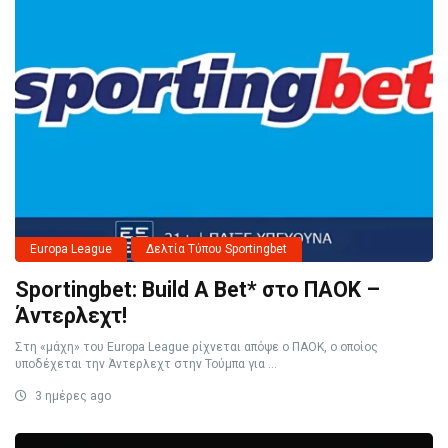
Europa League
Δελτία Τύπου Sportingbet
Sportingbet: Build A Bet* στο ΠΑΟΚ –
Άντερλεχτ!
Στη «μάχη» του Europa League ρίχνεται απόψε ο ΠΑΟΚ, ο οποίος
υποδέχεται την Άντερλεχτ στην Τούμπα για ...
3 ημέρες ago