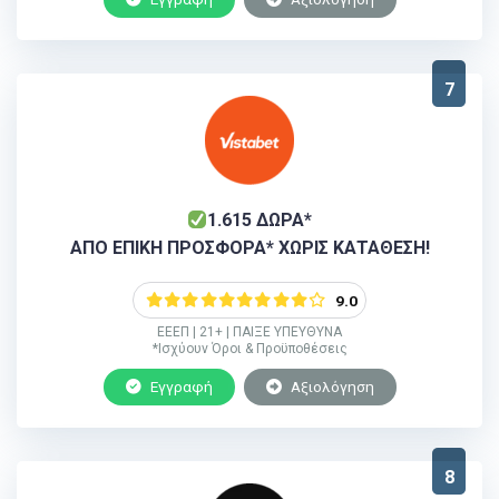
7
1.615 ΔΩΡΑ*
ΑΠΟ ΕΠΙΚΗ ΠΡΟΣΦΟΡΑ* ΧΩΡΙΣ ΚΑΤΑΘΕΣΗ!
9.0
ΕΕΕΠ | 21+ | ΠΑΙΞΕ ΥΠΕΥΘΥΝΑ
*Ισχύουν Όροι & Προϋποθέσεις
Εγγραφή
Αξιολόγηση
8