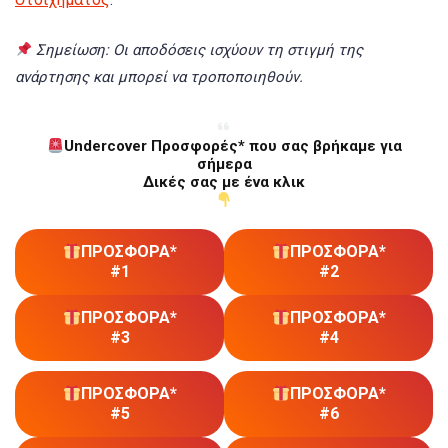
Σημείωση: Οι αποδόσεις ισχύουν τη στιγμή της
ανάρτησης και μπορεί να τροποποιηθούν.
Undercover Προσφορές* που σας βρήκαμε για
σήμερα
Δικές σας με ένα κλικ
ΠΡΟΣΦΟΡΑ*
ΠΡΟΣΦΟΡΑ*
#1
#2
ΠΡΟΣΦΟΡΑ*
ΠΡΟΣΦΟΡΑ*
#3
#4
ΠΡΟΣΦΟΡΑ*
ΠΡΟΣΦΟΡΑ*
#5
#6