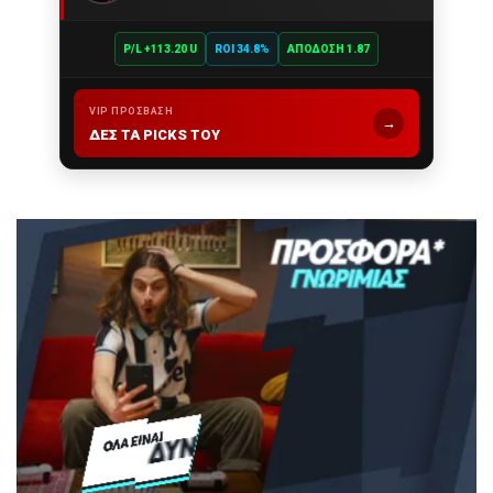
P/L +113.20 U
ROI 34.8%
ΑΠΌΔΟΣΗ 1.87
VIP ΠΡΌΣΒΑΣΗ
→
ΔΕΣ ΤΑ PICKS ΤΟΥ