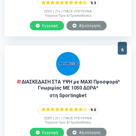
9.3
ΕΕΕΠ | 21+ | ΠΑΙΞΕ ΥΠΕΥΘΥΝΑ
*Ισχύουν Όροι & Προϋποθέσεις
Εγγραφή
Αξιολόγηση
6
ΔΙΑΣΚΕΔΑΣΗ ΣΤΑ ΥΨΗ με ΜΑΧΙ Προσφορά*
Γνωριμίας ΜΕ 1050 ΔΩΡΑ*
στη Sportingbet
9.0
ΕΕΕΠ | 21+ | ΠΑΙΞΕ ΥΠΕΥΘΥΝΑ
*Ισχύουν Όροι & Προϋποθέσεις
Εγγραφή
Αξιολόγηση