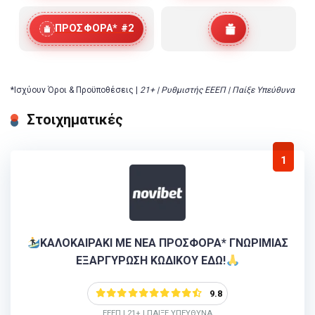
ΠΡΟΣΦΟΡΑ* #8
*Ισχύουν Όροι & Προϋποθέσεις |
21+ | Ρυθμιστής ΕΕΕΠ | Παίξε Υπεύθυνα
Στοιχηματικές
1
ΚΑΛΟΚΑΙΡΑΚΙ ΜΕ ΝΕΑ ΠΡΟΣΦΟΡΑ* ΓΝΩΡΙΜΙΑΣ
ΕΞΑΡΓΥΡΩΣΗ ΚΩΔΙΚΟΥ ΕΔΩ!
9.8
ΕΕΕΠ | 21+ | ΠΑΙΞΕ ΥΠΕΥΘΥΝΑ