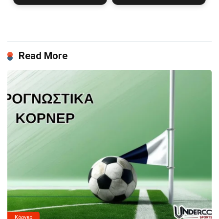
Read More
Κόρνερ