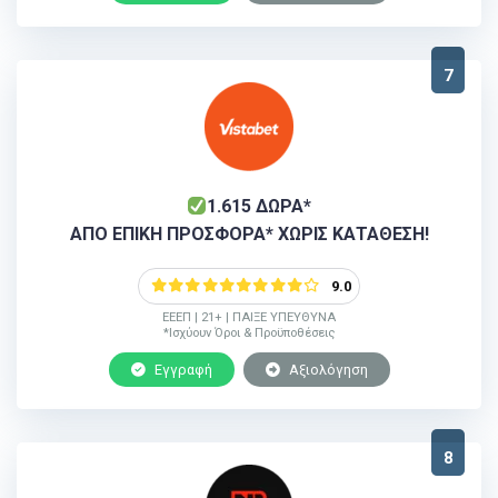
7
1.615 ΔΩΡΑ*
ΑΠΟ ΕΠΙΚΗ ΠΡΟΣΦΟΡΑ* ΧΩΡΙΣ ΚΑΤΑΘΕΣΗ!
9.0
ΕΕΕΠ | 21+ | ΠΑΙΞΕ ΥΠΕΥΘΥΝΑ
*Ισχύουν Όροι & Προϋποθέσεις
Εγγραφή
Αξιολόγηση
8