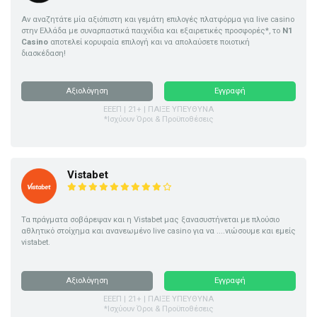
Αν αναζητάτε μία αξιόπιστη και γεμάτη επιλογές πλατφόρμα για live casino
στην Ελλάδα με συναρπαστικά παιχνίδια και εξαιρετικές προσφορές*, το
N1
Casino
αποτελεί κορυφαία επιλογή και να απολαύσετε ποιοτική
διασκέδαση!
Αξιολόγηση
Εγγραφή
ΕΕΕΠ | 21+ | ΠΑΙΞΕ ΥΠΕΥΘΥΝΑ
*Ισχύουν Όροι & Προϋποθέσεις
Vistabet
Τα πράγματα σοβάρεψαν και η Vistabet μας ξανασυστήνεται με πλούσιο
αθλητικό στοίχημα και ανανεωμένο live casino για να ....νιώσουμε και εμείς
vistabet.
Αξιολόγηση
Εγγραφή
ΕΕΕΠ | 21+ | ΠΑΙΞΕ ΥΠΕΥΘΥΝΑ
*Ισχύουν Όροι & Προϋποθέσεις