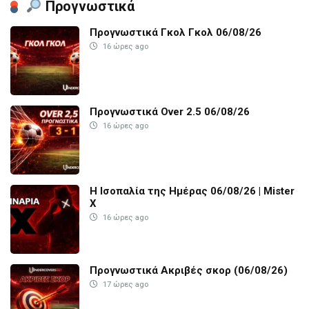
Προγνωστικά
Προγνωστικά Γκολ Γκολ 06/08/26
16 ώρες ago
Προγνωστικά Over 2.5 06/08/26
16 ώρες ago
Η Ισοπαλία της Ημέρας 06/08/26 | Mister
X
16 ώρες ago
Προγνωστικά Ακριβές σκορ (06/08/26)
17 ώρες ago