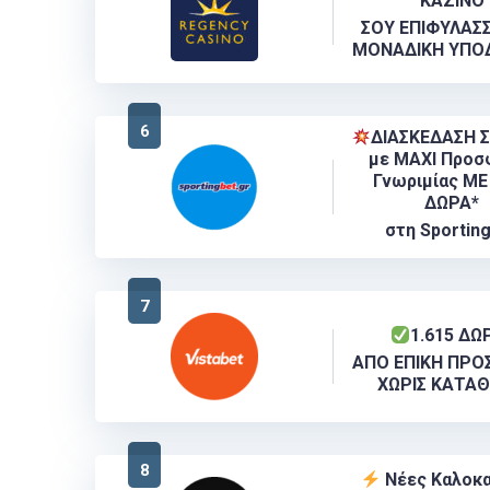
ΚΑΖΙΝΟ
ΣΟΥ ΕΠΙΦΥΛΑΣΣ
ΜΟΝΑΔΙΚΗ ΥΠΟ
6
ΔΙΑΣΚΕΔΑΣΗ 
με ΜΑΧΙ Προσ
Γνωριμίας ΜΕ
ΔΩΡΑ*
στη Sportin
7
1.615 ΔΩ
ΑΠΟ ΕΠΙΚΗ ΠΡΟ
ΧΩΡΙΣ ΚΑΤΑΘ
8
Νέες Καλοκα