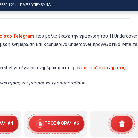
ΕΕΕΠ | 21+ | ΠΑΙΞΕ ΥΠΕΥΘΥΝΑ
ς στο Telegram
, που μόλις έκανε την εμφάνιση του. Η Undercover
 άμεση ενημέρωση και καθημερινά Undercover προγνωστικά. Μπείτε
ersbet για έγκυρη ενημέρωση στα
προγνωστικά στοιχήματος
.
ανάρτησης και μπορεί να τροποποιηθούν.
Α* #5
ΠΡΟΣΦΟΡΑ*