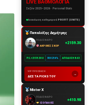
LIVE ΒΑΘΜΟΛΟΓΊΑ
Σεζόν 2025–2026 · Personal Stats
Ανανέωση καθημερινά
PROFIT (UNITS)
Παπαλέξης Δημήτρης
ΠΟΔΌΣΦΑΙΡΟ
2159.30
ΑΚΡΙΒΈΣ ΣΚΟΡ
P/L +2159.30 U
ROI 214%
ΑΠΌΔΟΣΗ 8.43
VIP ΠΡΌΣΒΑΣΗ
→
ΔΕΣ ΤΑ PICKS ΤΟΥ
Mister X
ΠΟΔΌΣΦΑΙΡΟ
410.98
ΙΣΟΠΑΛΊΕΣ