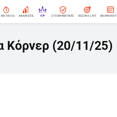
Ι ΝΑ ΠΑΙΞΩ
ΑΝΑΛΥΣΕΙΣ
VIP
ΣΤΟΙΧΗΜΑΤΙΚΕΣ
KAZINO LIVE
ΒΑΘΜΟΛΟΓ
 Κόρνερ (20/11/25)