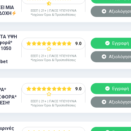
ΕΙ ΜΙΑ
ΕΕΕΠ | 21+ | ΠΑΙΞΕ ΥΠΕΥΘΥΝΑ
Αξιολόγησ
ΔΟΧΗ
*Ισχύουν Όροι & Προϋποθέσεις
ΣΤΑ ΥΨΗ
φορά*
Εγγραφή
9.0
 1050
ΕΕΕΠ | 21+ | ΠΑΙΞΕ ΥΠΕΥΘΥΝΑ
Αξιολόγησ
*Ισχύουν Όροι & Προϋποθέσεις
gbet
Εγγραφή
9.0
ΡΑ*
ΣΦΟΡΑ*
ΕΕΕΠ | 21+ | ΠΑΙΞΕ ΥΠΕΥΘΥΝΑ
Αξιολόγησ
ΕΣΗ!
*Ισχύουν Όροι & Προϋποθέσεις
ιρινές