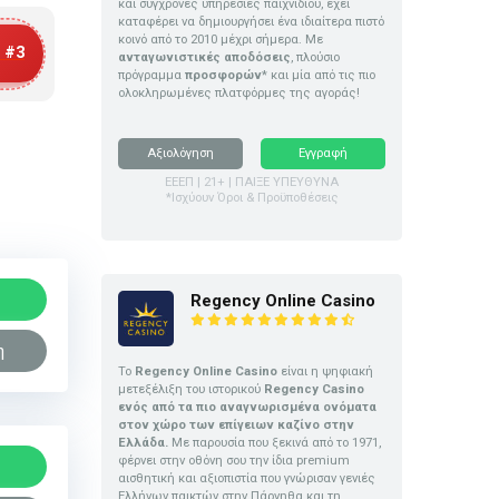
και σύγχρονες υπηρεσίες παιχνιδιού, έχει
καταφέρει να δημιουργήσει ένα ιδιαίτερα πιστό
κοινό από το 2010 μέχρι σήμερα. Με
ανταγωνιστικές αποδόσεις
, πλούσιο
πρόγραμμα
προσφορών
* και μία από τις πιο
ολοκληρωμένες πλατφόρμες της αγοράς!
Αξιολόγηση
Εγγραφή
ΕΕΕΠ | 21+ | ΠΑΙΞΕ ΥΠΕΥΘΥΝΑ
*Ισχύουν Όροι & Προϋποθέσεις
Regency Online Casino
η
Το
Regency Online Casino
είναι η ψηφιακή
μετεξέλιξη του ιστορικού
Regency Casino
ενός από τα πιο αναγνωρισμένα ονόματα
στον χώρο των επίγειων καζίνο στην
Ελλάδα.
Με παρουσία που ξεκινά από το 1971,
φέρνει στην οθόνη σου την ίδια premium
αισθητική και αξιοπιστία που γνώρισαν γενιές
Ελλήνων παικτών στην Πάρνηθα και τη