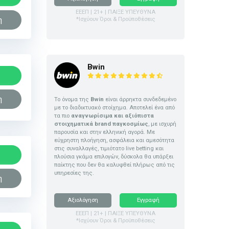
ΕΕΕΠ | 21+ | ΠΑΙΞΕ ΥΠΕΥΘΥΝΑ
η
*Ισχύουν Όροι & Προϋποθέσεις
Bwin
η
Το όνομα της
Bwin
είναι άρρηκτα συνδεδεμένο
με το διαδικτυακό στοίχημα. Αποτελεί ένα από
τα πιο
αναγνωρίσιμα και αξιόπιστα
στοιχηματικά brand παγκοσμίως
, με ισχυρή
παρουσία και στην ελληνική αγορά. Με
εύχρηστη πλοήγηση, ασφάλεια και αμεσότητα
στις συναλλαγές, τιμιότατο live betting και
πλούσια γκάμα επιλογών, δύσκολα θα υπάρξει
παίκτης που δεν θα καλυφθεί πλήρως από τις
υπηρεσίες της.
η
Αξιολόγηση
Εγγραφή
ΕΕΕΠ | 21+ | ΠΑΙΞΕ ΥΠΕΥΘΥΝΑ
*Ισχύουν Όροι & Προϋποθέσεις