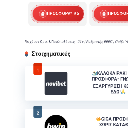
ΠΡΟΣΦΟΡΑ* #6
ΠΡΟΣΦΟΡ
*Ισχύουν Όροι & Προϋποθέσεις |
21+ | Ρυθμιστής ΕΕΕΠ | Παίξε 
Στοιχηματικές
1
ΚΑΛΟΚΑΙΡΑΚΙ
ΠΡΟΣΦΟΡΑ* ΓΝΩ
ΕΞΑΡΓΥΡΩΣΗ Κ
ΕΔΩ!
2
GIGA ΠΡΟΣ
ΧΩΡΙΣ ΚΑΤΑ