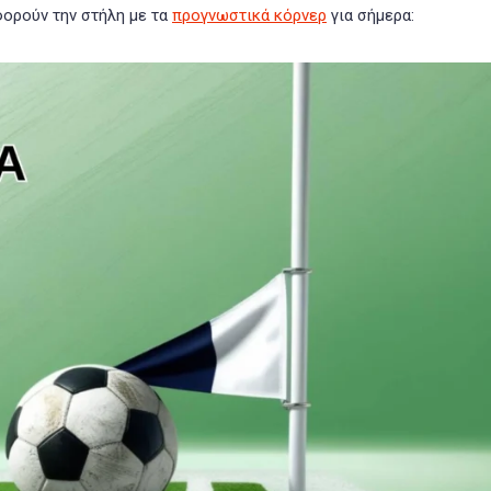
φορούν την στήλη με τα
προγνωστικά κόρνερ
για σήμερα: