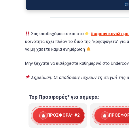
Σας υποδεχόμαστε και στο
δωρεάν κανάλι μα
κοινότητα έχει πλέον το δικό της “κρησφύγετο” για
να μη χάσετε καμία ενημέρωση
Μην ξεχνάτε να εισέρχεστε καθημερινά στο Undercov
Σημείωση: Οι αποδόσεις ισχύουν τη στιγμή της 
Top Προσφορές* για σήμερα:
ΠΡΟΣΦΟΡΑ* #3
ΠΡΟΣΦΟΡ