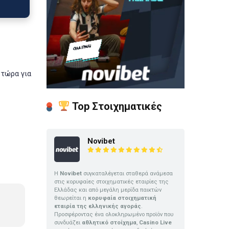
 τώρα για
Top Στοιχηματικές
Novibet
Η
Novibet
συγκαταλέγεται σταθερά ανάμεσα
στις κορυφαίες στοιχηματικές εταιρίες της
Ελλάδας και από μεγάλη μερίδα παικτών
θεωρείται η
κορυφαία στοιχηματική
 #4
εταιρία της ελληνικής αγοράς
.
Προσφέροντας ένα ολοκληρωμένο προϊόν που
συνδυάζει
αθλητικό στοίχημα
,
Casino Live