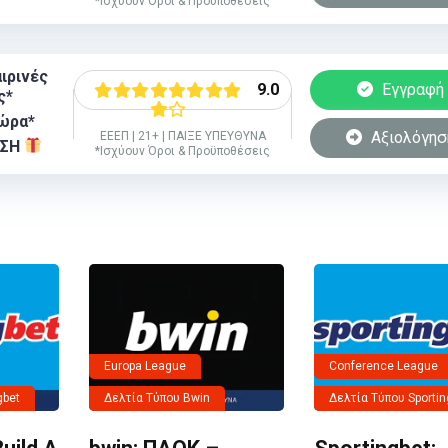
*Ισχύουν Όροι & Προϋποθέσεις
ιρινές
9.0
Εγγραφή
ς*
Δώρα*
Αξιολόγησ
ΕΕΕΠ | 21+ | ΠΑΙΞΕ ΥΠΕΥΘΥΝΑ
ΕΣΗ
*Ισχύουν Όροι & Προϋποθέσεις
Europa League
Conference League
gbet
Δελτία Τύπου Bwin
Δελτία Τύπου Sportin