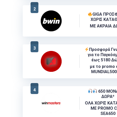
2
GIGA ΠΡΟΣ
ΧΩΡΙΣ ΚΑΤΑ
ΜΕ ΑΚΡΑΙΑ Δ
3
Προσφορά Γν
για το Παγκόσ
έως 5180 Δ
με το promo 
MUNDIAL500
4
650 ΜΟΝ
ΔΩΡΑ*
ΟΛΑ ΧΩΡΙΣ ΚΑΤ
ΜΕ PROMO 
SEA650