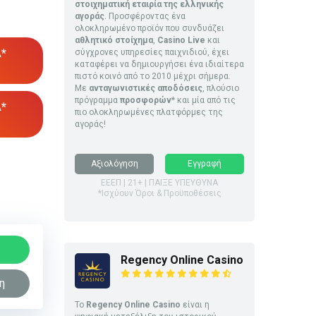
στοιχηματική εταιρία της ελληνικής
αγοράς
. Προσφέροντας ένα
ολοκληρωμένο προϊόν που συνδυάζει
αθλητικό στοίχημα
,
Casino Live
και
*
σύγχρονες υπηρεσίες παιχνιδιού, έχει
καταφέρει να δημιουργήσει ένα ιδιαίτερα
πιστό κοινό από το 2010 μέχρι σήμερα.
Με
ανταγωνιστικές αποδόσεις
, πλούσιο
πρόγραμμα
προσφορών
* και μία από τις
*
πιο ολοκληρωμένες πλατφόρμες της
αγοράς!
Αξιολόγηση
Εγγραφή
ΕΕΕΠ | 21+ | ΠΑΙΞΕ ΥΠΕΥΘΥΝΑ
*Ισχύουν Όροι & Προϋποθέσεις
Regency Online Casino
η
Το
Regency Online Casino
είναι η