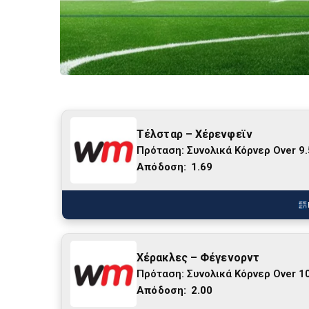
Τέλσταρ – Χέρενφεϊν
Πρόταση: Συνολικά Κόρνερ Over 9.
Απόδοση:
1.69
Χέρακλες – Φέγενορντ
Πρόταση: Συνολικά Κόρνερ Over 1
Απόδοση:
2.00