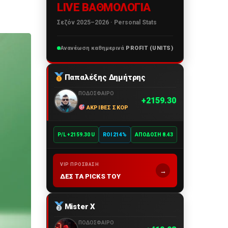
LIVE ΒΑΘΜΟΛΟΓΊΑ
Σεζόν 2025–2026 · Personal Stats
Ανανέωση καθημερινά
PROFIT (UNITS)
Παπαλέξης Δημήτρης
ΠΟΔΌΣΦΑΙΡΟ
2159.30
ΑΚΡΙΒΈΣ ΣΚΟΡ
P/L +2159.30 U
ROI 214%
ΑΠΌΔΟΣΗ 8.43
VIP ΠΡΌΣΒΑΣΗ
→
ΔΕΣ ΤΑ PICKS ΤΟΥ
Mister X
ΠΟΔΌΣΦΑΙΡΟ