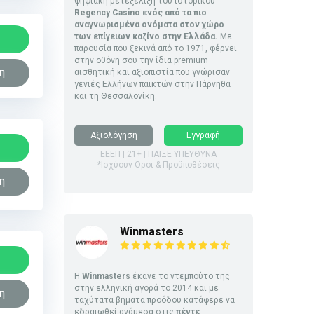
ψηφιακή μετεξέλιξη του ιστορικού
Regency Casino ενός από τα πιο
αναγνωρισμένα ονόματα στον χώρο
των επίγειων καζίνο στην Ελλάδα.
Με
παρουσία που ξεκινά από το 1971, φέρνει
στην οθόνη σου την ίδια premium
η
αισθητική και αξιοπιστία που γνώρισαν
γενιές Ελλήνων παικτών στην Πάρνηθα
και τη Θεσσαλονίκη.
Αξιολόγηση
Εγγραφή
ΕΕΕΠ | 21+ | ΠΑΙΞΕ ΥΠΕΥΘΥΝΑ
*Ισχύουν Όροι & Προϋποθέσεις
η
Winmasters
Η
Winmasters
έκανε το ντεμπούτο της
στην ελληνική αγορά το 2014 και με
η
ταχύτατα βήματα προόδου κατάφερε να
εδραιωθεί ανάμεσα στις
πέντε