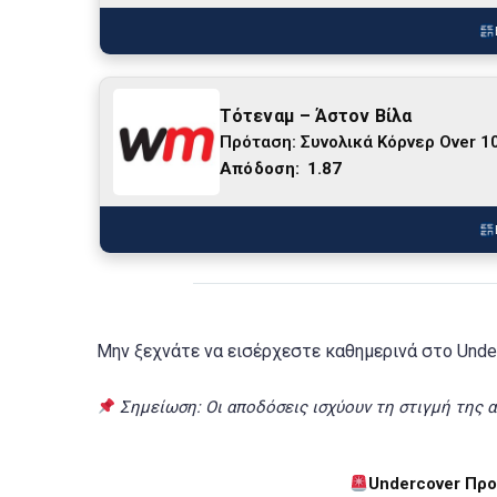
Τότεναμ – Άστον Βίλα
Πρόταση: Συνολικά Κόρνερ Over 1
Απόδοση:
1.87
Μην ξεχνάτε να εισέρχεστε καθημερινά στο Unde
Σημείωση: Οι αποδόσεις ισχύουν τη στιγμή της 
Undercover Προ