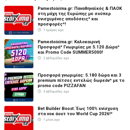
Pamestoixima.gr: Παναθηναϊκός & ΠΑΟΚ
στη μάχη της Ευρώπης με σούπερ
ενισχυμένες αποδόσεις* και
προσφορές*!
7 ημέρες ago
Pamestoixima.gr: Καλοκαιρινή
Προσφορά* Γνωριμίας με 5.120 Δώρα*
και Promo Code SUMMER5000!
2 εβδομάδες ago
Προσφορά γνωριμίας: 5.180 δώρα και 3
premium πίτσες εντελώς δωρεάν* με το
promo code PIZZAFAN
3 εβδομάδες ago
Bet Builder Boost: Έως 100% ενίσχυση
στα νοκ άουτ του World Cup 2026!*
1 μήνα ago