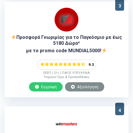
3
Προσφορά Γνωριμίας για το Παγκόσμιο με έως
5180 Δώρα*
με το promo code MUNDIAL5000!
9.3
ΕΕΕΠ | 21+ | ΠΑΙΞΕ ΥΠΕΥΘΥΝΑ
*Ισχύουν Όροι & Προϋποθέσεις
Εγγραφή
Αξιολόγηση
4