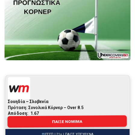
Σουηδία – Σλοβενία
Πρόταση: Συνολικά Κόρνερ – Over 8.5
Απόδοση:
1.67
ΠΑΙΞΕ ΝΟΜΙΜΑ
ΕΕΕΠ | 21+ | ΠΑΙΞΕ ΥΠΕΥΘΥΝΑ