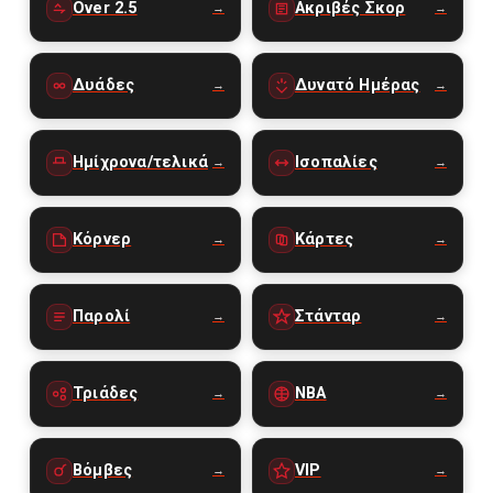
Over 2.5
Ακριβές Σκορ
→
→
Δυάδες
Δυνατό Ημέρας
→
→
Ημίχρονα/τελικά
Ισοπαλίες
→
→
Κόρνερ
Κάρτες
→
→
Παρολί
Στάνταρ
→
→
Τριάδες
NBA
→
→
Βόμβες
VIP
→
→