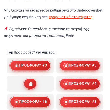
Μην ξεχνάτε να εισέρχεστε καθημερινά στο Undercoversbet
για έγκυρη ενημέρωση στα
προγνωστικά στοιχήματος
.
Σημείωση: Οι αποδόσεις ισχύουν τη στιγμή της
ανάρτησης και μπορεί να τροποποιηθούν.
Top Προσφορές* για σήμερα:
ΠΡΟΣΦΟΡΑ* #2
ΠΡΟΣΦΟΡΑ* #4
ΠΡΟΣΦΟΡΑ* #6
ΠΡΟΣΦΟΡΑ* #8