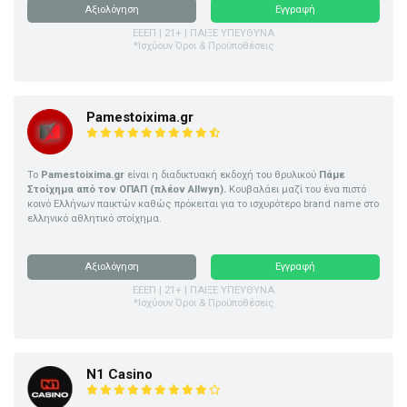
Αξιολόγηση
Εγγραφή
ΕΕΕΠ | 21+ | ΠΑΙΞΕ ΥΠΕΥΘΥΝΑ
*Ισχύουν Όροι & Προϋποθέσεις
Pamestoixima.gr
Το
Pamestoixima.gr
είναι η διαδικτυακή εκδοχή του θρυλικού
Πάμε
Στοίχημα από τον ΟΠΑΠ (πλέον Allwyn).
Κουβαλάει μαζί του ένα πιστό
κοινό Ελλήνων παικτών καθώς πρόκειται για το ισχυρότερο brand name στο
ελληνικό αθλητικό στοίχημα.
Αξιολόγηση
Εγγραφή
ΕΕΕΠ | 21+ | ΠΑΙΞΕ ΥΠΕΥΘΥΝΑ
*Ισχύουν Όροι & Προϋποθέσεις
N1 Casino