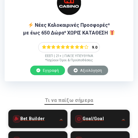
Νέες Καλοκαιρινές Προσφορές*
με έως 650 Δώρα*
ΧΩΡΙΣ ΚΑΤΑΘΕΣΗ
9.0
ΕΕΕΠ | 21+ | ΠΑΙΞΕ ΥΠΕΥΘΥΝΑ
*Ισχύουν Όροι & Προϋποθέσεις
Εγγραφή
Αξιολόγηση
Τι να παίξω σήμερα
Bet Builder
Goal/Goal
→
→