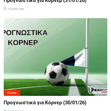
Προγνωστικά για Κόρνερ (31/01/26)
6 μήνες ago
Κόρνερ
Προγνωστικά για Κόρνερ (30/01/26)