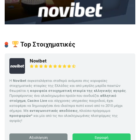
Top Στοιχηματικές
Novibet
Η
Novibet
συγκαταλέγεται σταθερά ανάμεσα στις κορυφαίες
στοιχηματικές εταιρίες της Ελλάδας και από μεγάλη μερίδα παικτών
θεωρείται η
κορυφαία στοιχηματική εταιρία της ελληνικής αγοράς
.
Προσφέροντας ένα ολοκληρωμένο προϊόν που συνδυάζει
αθλητικό
στοίχημα
,
Casino Live
και σύγχρονες υπηρεσίες παιχνιδιού, έχει
καταφέρει να δημιουργήσει ένα ιδιαίτερα πιστό κοινό από το 2010 μέχρι
σήμερα. Με
ανταγωνιστικές αποδόσεις
, πλούσιο πρόγραμμα
προσφορών
* και μία από τις πιο ολοκληρωμένες πλατφόρμες της
αγοράς!
Αξιολόγηση
Εγγραφή