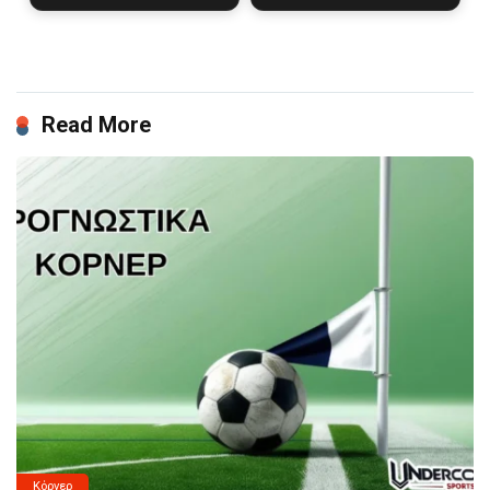
Read More
Κόρνερ