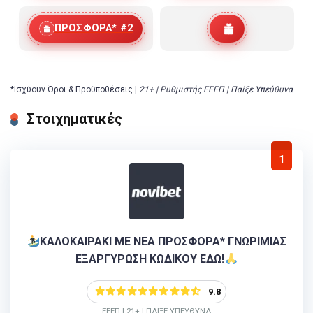
ΠΡΟΣΦΟΡΑ* #7
ΠΡΟΣΦΟΡΑ* #1
*Ισχύουν Όροι & Προϋποθέσεις |
21+ | Ρυθμιστής ΕΕΕΠ | Παίξε Υπεύθυνα
Στοιχηματικές
1
ΚΑΛΟΚΑΙΡΑΚΙ ΜΕ ΝΕΑ ΠΡΟΣΦΟΡΑ* ΓΝΩΡΙΜΙΑΣ
ΕΞΑΡΓΥΡΩΣΗ ΚΩΔΙΚΟΥ ΕΔΩ!
9.8
ΕΕΕΠ | 21+ | ΠΑΙΞΕ ΥΠΕΥΘΥΝΑ