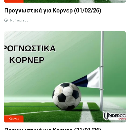
Προγνωστικά για Κόρνερ (01/02/26)
6 μήνες ago
Κόρνερ