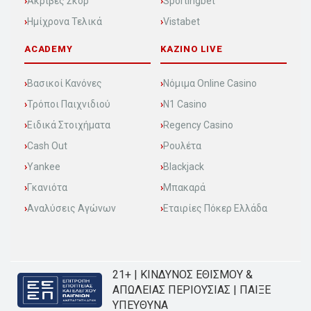
Ακριβές Σκορ
Sportingbet
Ημίχρονα Τελικά
Vistabet
ACADEMY
KAZINO LIVE
Βασικοί Κανόνες
Νόμιμα Online Casino
Τρόποι Παιχνιδιού
N1 Casino
Ειδικά Στοιχήματα
Regency Casino
Cash Out
Ρουλέτα
Yankee
Blackjack
Γκανιότα
Μπακαρά
Αναλύσεις Αγώνων
Εταιρίες Πόκερ Ελλάδα
21+ | ΚΙΝΔΥΝΟΣ ΕΘΙΣΜΟΥ &
ΑΠΩΛΕΙΑΣ ΠΕΡΙΟΥΣΙΑΣ | ΠΑΙΞΕ
ΥΠΕΥΘΥΝΑ