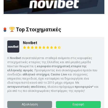
Top Στοιχηματικές
Novibet
Η
Novibet
συγκαταλέγεται σταθερά ανάμεσα στις κορυφαίες
στοιχηματικές εταιρίες της Ελλάδας και από μεγάλη μερίδα
παικτών θεωρείται η
κορυφαία στοιχηματική εταιρία της
ελληνικής αγοράς
. Προσφέροντας ένα ολοκληρωμένο προϊόν που
συνδυάζει
αθλητικό στοίχημα
,
Casino Live
και σύγχρονες
υπηρεσίες παιχνιδιού, έχει καταφέρει να δημιουργήσει ένα
ιδιαίτερα πιστό κοινό από το 2010 μέχρι σήμερα. Με
ανταγωνιστικές αποδόσεις
, πλούσιο πρόγραμμα
προσφορών
* και
μία από τις πιο ολοκληρωμένες πλατφόρμες της αγοράς!
Αξιολόγηση
Εγγραφή