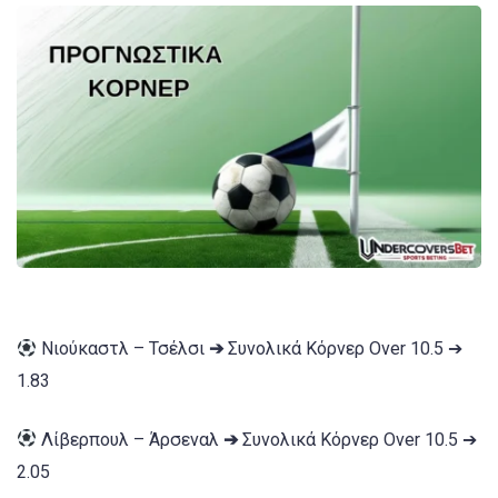
Νιούκαστλ – Τσέλσι
➔
Συνολικά Κόρνερ Over 10.5 ➔
1.83
Λίβερπουλ – Άρσεναλ
➔
Συνολικά Κόρνερ Over 10.5 ➔
2.05