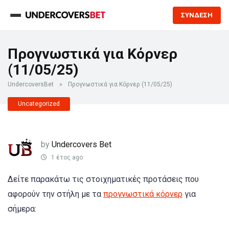
ΣΥΝΔΕΣΗ
Προγνωστικά για Κόρνερ
(11/05/25)
UndercoversBet
»
Προγνωστικά για Κόρνερ (11/05/25)
Uncategorized
by
Undercovers Bet
1 έτος ago
Δείτε παρακάτω τις στοιχηματικές προτάσεις που
αφορούν την στήλη με τα
προγνωστικά κόρνερ
για
σήμερα: