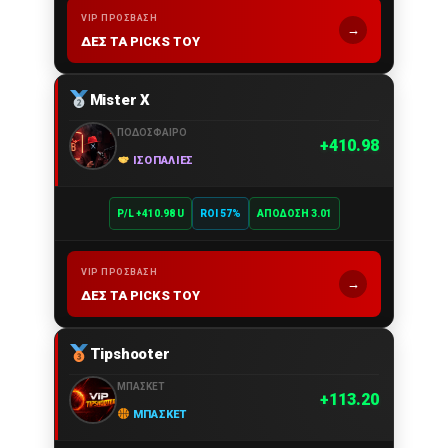
VIP ΠΡΌΣΒΑΣΗ
→
ΔΕΣ ΤΑ PICKS ΤΟΥ
Mister X
ΠΟΔΌΣΦΑΙΡΟ
410.98
ΙΣΟΠΑΛΊΕΣ
P/L +410.98 U
ROI 57%
ΑΠΌΔΟΣΗ 3.01
VIP ΠΡΌΣΒΑΣΗ
→
ΔΕΣ ΤΑ PICKS ΤΟΥ
Tipshooter
ΜΠΆΣΚΕΤ
113.20
ΜΠΆΣΚΕΤ