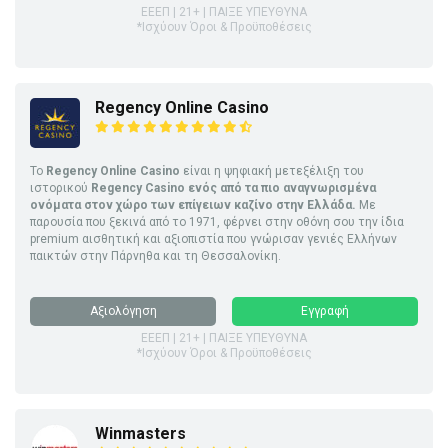
ΕΕΕΠ | 21+ | ΠΑΙΞΕ ΥΠΕΥΘΥΝΑ
*Ισχύουν Όροι & Προϋποθέσεις
Regency Online Casino
Το
Regency Online Casino
είναι η ψηφιακή μετεξέλιξη του
ιστορικού
Regency Casino ενός από τα πιο αναγνωρισμένα
ονόματα στον χώρο των επίγειων καζίνο στην Ελλάδα.
Με
παρουσία που ξεκινά από το 1971, φέρνει στην οθόνη σου την ίδια
premium αισθητική και αξιοπιστία που γνώρισαν γενιές Ελλήνων
παικτών στην Πάρνηθα και τη Θεσσαλονίκη.
Αξιολόγηση
Εγγραφή
ΕΕΕΠ | 21+ | ΠΑΙΞΕ ΥΠΕΥΘΥΝΑ
*Ισχύουν Όροι & Προϋποθέσεις
Winmasters