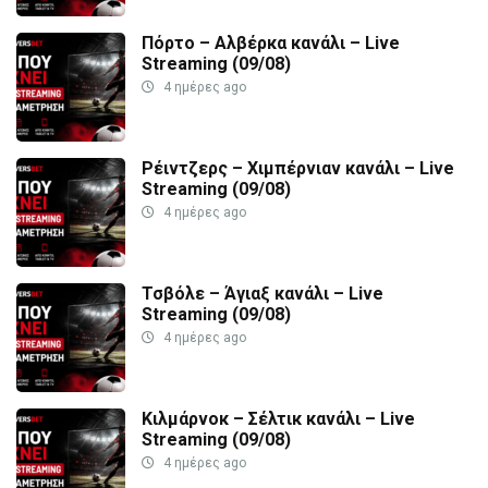
Πόρτο – Αλβέρκα κανάλι – Live
Streaming (09/08)
4 ημέρες ago
Ρέιντζερς – Χιμπέρνιαν κανάλι – Live
Streaming (09/08)
4 ημέρες ago
Τσβόλε – Άγιαξ κανάλι – Live
Streaming (09/08)
4 ημέρες ago
Κιλμάρνοκ – Σέλτικ κανάλι – Live
Streaming (09/08)
4 ημέρες ago