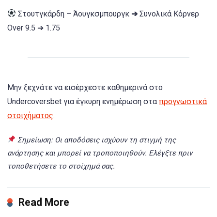
Στουτγκάρδη – Άουγκσμπουργκ
➔
Συνολικά Κόρνερ
Over 9.5 ➔ 1.75
Μην ξεχνάτε να εισέρχεστε καθημερινά στο
Undercoversbet για έγκυρη ενημέρωση στα
προγνωστικά
στοιχήματος
.
Σημείωση: Οι αποδόσεις ισχύουν τη στιγμή της
ανάρτησης και μπορεί να τροποποιηθούν. Ελέγξτε πριν
τοποθετήσετε το στοίχημά σας.
Read More