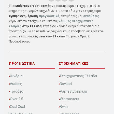
Στο
undercoversbet.com
δεν προσφέρουμε στοιχήματα ούτε
υπηρεσίες τυχερών παιχνιδιών. Είμαστε εδώ για να παρέχουμε
έγκυρη ενημέρωση
,
προγνωστικά
, εκτιμήσεις και
αναλύσεις
γύρω από το στοίχημα και από τις
νόμιμες στοιχηματικές
εταιρίες
στην Ελλάδα
, πάντα σε καθαρά ενημερωτικό πλαίσιο.
Υποστηρίζουμε το υπεύθυνο παιχνίδι και η πρόσβαση επιτρέπεται
μόνο σε επισκέπτες
άνω των 21 ετών
. *Ισχύουν Όροι &
Προϋποθέσεις
ΠΡΟΓΝΩΣΤΙΚΆ
ΣΤΟΙΧΗΜΑΤΙΚΈΣ
Χινάρια
Στοιχηματικές Ελλάδα
Δυάδες
Novibet
Τριάδες
Pamestoixima.gr
Over 2.5
Winmasters
Goal Goal
Bwin