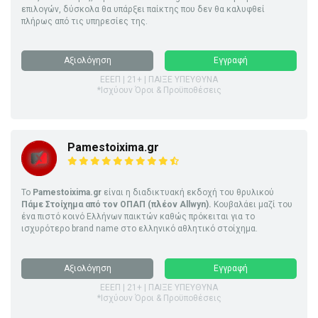
επιλογών, δύσκολα θα υπάρξει παίκτης που δεν θα καλυφθεί
πλήρως από τις υπηρεσίες της.
Αξιολόγηση
Εγγραφή
ΕΕΕΠ | 21+ | ΠΑΙΞΕ ΥΠΕΥΘΥΝΑ
*Ισχύουν Όροι & Προϋποθέσεις
Pamestoixima.gr
Το
Pamestoixima.gr
είναι η διαδικτυακή εκδοχή του θρυλικού
Πάμε Στοίχημα από τον ΟΠΑΠ (πλέον Allwyn).
Κουβαλάει μαζί του
ένα πιστό κοινό Ελλήνων παικτών καθώς πρόκειται για το
ισχυρότερο brand name στο ελληνικό αθλητικό στοίχημα.
Αξιολόγηση
Εγγραφή
ΕΕΕΠ | 21+ | ΠΑΙΞΕ ΥΠΕΥΘΥΝΑ
*Ισχύουν Όροι & Προϋποθέσεις