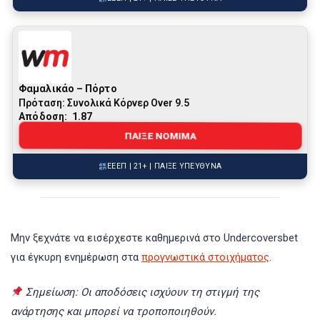
Φαμαλικάο – Πόρτο
Πρόταση: Συνολικά Κόρνερ Over 9.5
Απόδοση:
1.87
ΠΑΙΞΕ ΝΟΜΙΜΑ
ΕΕΕΠ | 21+ | ΠΑΙΞΕ ΥΠΕΥΘΥΝΑ
Μην ξεχνάτε να εισέρχεστε καθημερινά στο Undercoversbet
για έγκυρη ενημέρωση στα
προγνωστικά στοιχήματος
.
Σημείωση: Οι αποδόσεις ισχύουν τη στιγμή της
ανάρτησης και μπορεί να τροποποιηθούν.