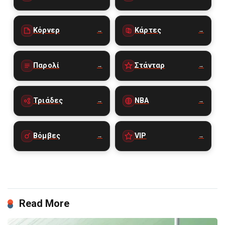
Κόρνερ
Κάρτες
→
→
Παρολί
Στάνταρ
→
→
Τριάδες
NBA
→
→
Βόμβες
VIP
→
→
Read More