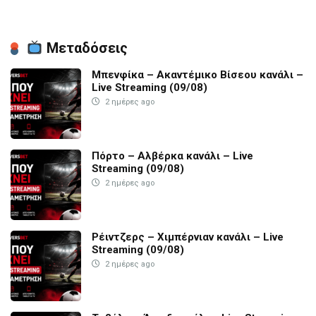
Μεταδόσεις
Μπενφίκα – Ακαντέμικο Βίσεου κανάλι –
Live Streaming (09/08)
2 ημέρες ago
Πόρτο – Αλβέρκα κανάλι – Live
Streaming (09/08)
2 ημέρες ago
Ρέιντζερς – Χιμπέρνιαν κανάλι – Live
Streaming (09/08)
2 ημέρες ago