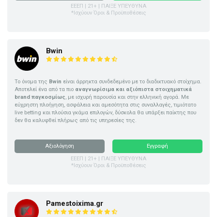
ΕΕΕΠ | 21+ | ΠΑΙΞΕ ΥΠΕΥΘΥΝΑ
*Ισχύουν Όροι & Προϋποθέσεις
Bwin
Το όνομα της
Bwin
είναι άρρηκτα συνδεδεμένο με το διαδικτυακό στοίχημα.
Αποτελεί ένα από τα πιο
αναγνωρίσιμα και αξιόπιστα στοιχηματικά
brand παγκοσμίως
, με ισχυρή παρουσία και στην ελληνική αγορά. Με
εύχρηστη πλοήγηση, ασφάλεια και αμεσότητα στις συναλλαγές, τιμιότατο
live betting και πλούσια γκάμα επιλογών, δύσκολα θα υπάρξει παίκτης που
δεν θα καλυφθεί πλήρως από τις υπηρεσίες της.
Αξιολόγηση
Εγγραφή
ΕΕΕΠ | 21+ | ΠΑΙΞΕ ΥΠΕΥΘΥΝΑ
*Ισχύουν Όροι & Προϋποθέσεις
Pamestoixima.gr