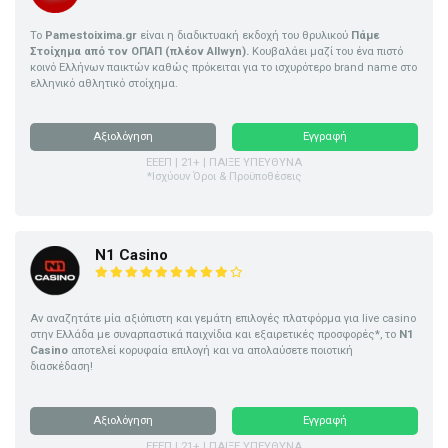
Το
Pamestoixima.gr
είναι η διαδικτυακή εκδοχή του θρυλικού
Πάμε
Στοίχημα από τον ΟΠΑΠ (πλέον Allwyn).
Κουβαλάει μαζί του ένα πιστό
κοινό Ελλήνων παικτών καθώς πρόκειται για το ισχυρότερο brand name στο
ελληνικό αθλητικό στοίχημα.
Αξιολόγηση
Εγγραφή
ΕΕΕΠ | 21+ | ΠΑΙΞΕ ΥΠΕΥΘΥΝΑ
*Ισχύουν Όροι & Προϋποθέσεις
N1 Casino
Αν αναζητάτε μία αξιόπιστη και γεμάτη επιλογές πλατφόρμα για live casino
στην Ελλάδα με συναρπαστικά παιχνίδια και εξαιρετικές προσφορές*, το
N1
Casino
αποτελεί κορυφαία επιλογή και να απολαύσετε ποιοτική
διασκέδαση!
Αξιολόγηση
Εγγραφή
ΕΕΕΠ | 21+ | ΠΑΙΞΕ ΥΠΕΥΘΥΝΑ