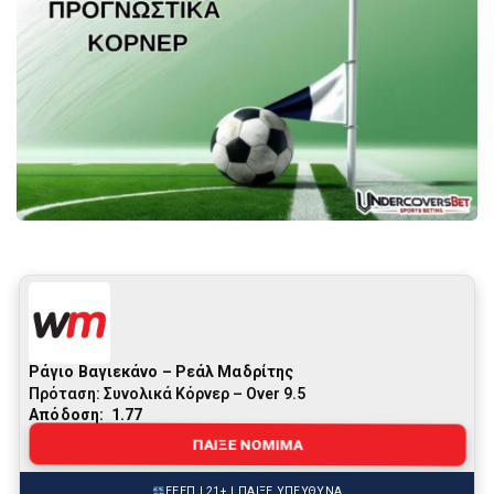
Ράγιο Βαγιεκάνο – Ρεάλ Μαδρίτης
Πρόταση: Συνολικά Κόρνερ – Over 9.5
Απόδοση:
1.77
ΠΑΙΞΕ ΝΟΜΙΜΑ
ΕΕΕΠ | 21+ | ΠΑΙΞΕ ΥΠΕΥΘΥΝΑ