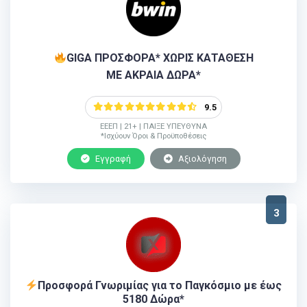
GIGA ΠΡΟΣΦΟΡΑ* ΧΩΡΙΣ ΚΑΤΑΘΕΣΗ
ΜΕ ΑΚΡΑΙΑ ΔΩΡΑ*
9.5
ΕΕΕΠ | 21+ | ΠΑΙΞΕ ΥΠΕΥΘΥΝΑ
*Ισχύουν Όροι & Προϋποθέσεις
Εγγραφή
Αξιολόγηση
3
Προσφορά Γνωριμίας για το Παγκόσμιο με έως
5180 Δώρα*