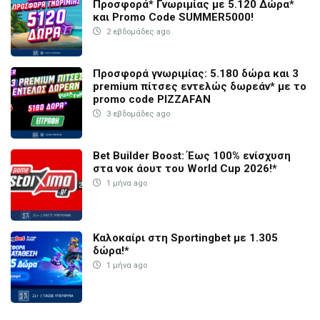
Προσφορά* Γνωριμίας με 5.120 Δώρα*
και Promo Code SUMMER5000!
2 εβδομάδες ago
Προσφορά γνωριμίας: 5.180 δώρα και 3
premium πίτσες εντελώς δωρεάν* με το
promo code PIZZAFAN
3 εβδομάδες ago
Bet Builder Boost: Έως 100% ενίσχυση
στα νοκ άουτ του World Cup 2026!*
1 μήνα ago
Καλοκαίρι στη Sportingbet με 1.305
δώρα!*
1 μήνα ago