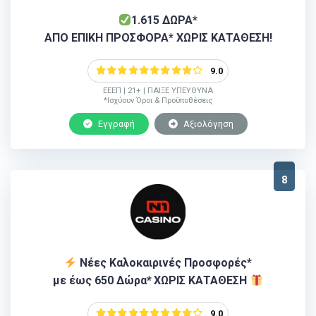
1.615 ΔΩΡΑ*
ΑΠΟ ΕΠΙΚΗ ΠΡΟΣΦΟΡΑ* ΧΩΡΙΣ ΚΑΤΑΘΕΣΗ!
9.0
ΕΕΕΠ | 21+ | ΠΑΙΞΕ ΥΠΕΥΘΥΝΑ
*Ισχύουν Όροι & Προϋποθέσεις
Εγγραφή
Αξιολόγηση
8
Νέες Καλοκαιρινές Προσφορές*
με έως 650 Δώρα*
ΧΩΡΙΣ ΚΑΤΑΘΕΣΗ
9.0