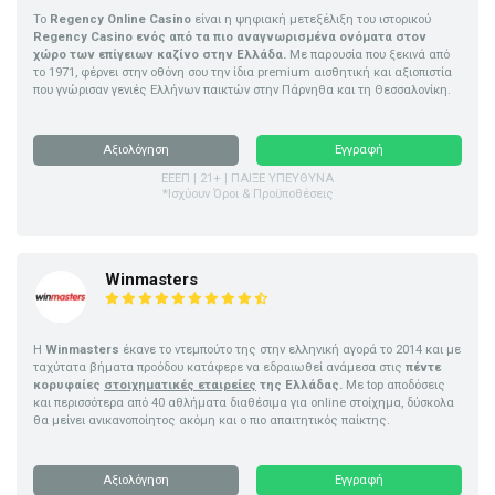
Το
Regency Online Casino
είναι η ψηφιακή μετεξέλιξη του ιστορικού
Regency Casino ενός από τα πιο αναγνωρισμένα ονόματα στον
χώρο των επίγειων καζίνο στην Ελλάδα.
Με παρουσία που ξεκινά από
το 1971, φέρνει στην οθόνη σου την ίδια premium αισθητική και αξιοπιστία
που γνώρισαν γενιές Ελλήνων παικτών στην Πάρνηθα και τη Θεσσαλονίκη.
Αξιολόγηση
Εγγραφή
ΕΕΕΠ | 21+ | ΠΑΙΞΕ ΥΠΕΥΘΥΝΑ
*Ισχύουν Όροι & Προϋποθέσεις
Winmasters
Η
Winmasters
έκανε το ντεμπούτο της στην ελληνική αγορά το 2014 και με
ταχύτατα βήματα προόδου κατάφερε να εδραιωθεί ανάμεσα στις
πέντε
κορυφαίες
στοιχηματικές εταιρείες
της Ελλάδας.
Με top αποδόσεις
και περισσότερα από 40 αθλήματα διαθέσιμα για online στοίχημα, δύσκολα
θα μείνει ανικανοποίητος ακόμη και ο πιο απαιτητικός παίκτης.
Αξιολόγηση
Εγγραφή