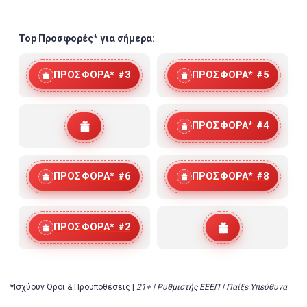
Top Προσφορές* για σήμερα:
ΠΡΟΣΦΟΡΑ* #2
ΠΡΟΣΦΟΡΑ* #4
ΠΡΟΣΦΟΡΑ* #6
ΠΡΟΣΦΟΡΑ* #8
ΠΡΟΣΦΟΡΑ* #7
ΠΡΟΣΦΟΡΑ* #1
*Ισχύουν Όροι & Προϋποθέσεις |
21+ | Ρυθμιστής ΕΕΕΠ | Παίξε Υπεύθυνα