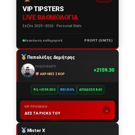
VIP TIPSTERS
LIVE ΒΑΘΜΟΛΟΓΊΑ
Σεζόν 2025–2026 · Personal Stats
Ανανέωση καθημερινά
PROFIT (UNITS)
Παπαλέξης Δημήτρης
ΠΟΔΌΣΦΑΙΡΟ
2159.30
ΑΚΡΙΒΈΣ ΣΚΟΡ
P/L +2159.30 U
ROI 214%
ΑΠΌΔΟΣΗ 8.43
VIP ΠΡΌΣΒΑΣΗ
→
ΔΕΣ ΤΑ PICKS ΤΟΥ
Mister X