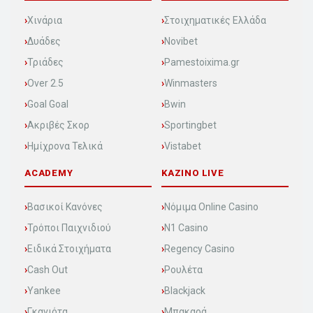
Χινάρια
Στοιχηματικές Ελλάδα
Δυάδες
Novibet
Τριάδες
Pamestoixima.gr
Over 2.5
Winmasters
Goal Goal
Bwin
Ακριβές Σκορ
Sportingbet
Ημίχρονα Τελικά
Vistabet
ACADEMY
KAZINO LIVE
Βασικοί Κανόνες
Νόμιμα Online Casino
Τρόποι Παιχνιδιού
N1 Casino
Ειδικά Στοιχήματα
Regency Casino
Cash Out
Ρουλέτα
Yankee
Blackjack
Γκανιότα
Μπακαρά