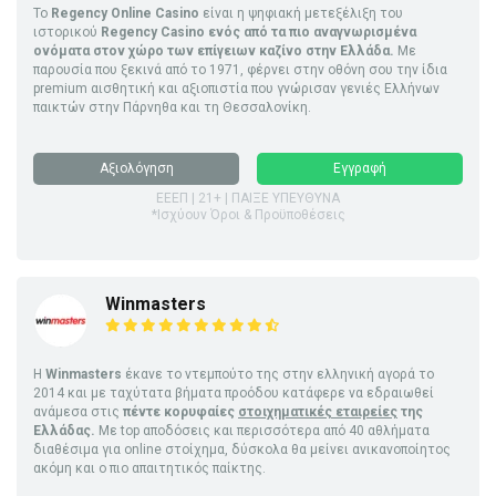
Το
Regency Online Casino
είναι η ψηφιακή μετεξέλιξη του
ιστορικού
Regency Casino ενός από τα πιο αναγνωρισμένα
ονόματα στον χώρο των επίγειων καζίνο στην Ελλάδα.
Με
παρουσία που ξεκινά από το 1971, φέρνει στην οθόνη σου την ίδια
premium αισθητική και αξιοπιστία που γνώρισαν γενιές Ελλήνων
παικτών στην Πάρνηθα και τη Θεσσαλονίκη.
Αξιολόγηση
Εγγραφή
ΕΕΕΠ | 21+ | ΠΑΙΞΕ ΥΠΕΥΘΥΝΑ
*Ισχύουν Όροι & Προϋποθέσεις
Winmasters
Η
Winmasters
έκανε το ντεμπούτο της στην ελληνική αγορά το
2014 και με ταχύτατα βήματα προόδου κατάφερε να εδραιωθεί
ανάμεσα στις
πέντε κορυφαίες
στοιχηματικές εταιρείες
της
Ελλάδας.
Με top αποδόσεις και περισσότερα από 40 αθλήματα
διαθέσιμα για online στοίχημα, δύσκολα θα μείνει ανικανοποίητος
ακόμη και ο πιο απαιτητικός παίκτης.