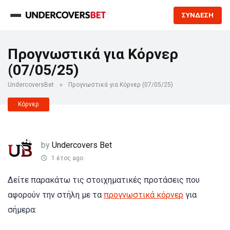
ΣΥΝΔΕΣΗ
Προγνωστικά για Κόρνερ
(07/05/25)
UndercoversBet
»
Προγνωστικά για Κόρνερ (07/05/25)
Κόρνερ
by
Undercovers Bet
1 έτος ago
Δείτε παρακάτω τις στοιχηματικές προτάσεις που
αφορούν την στήλη με τα
προγνωστικά κόρνερ
για
σήμερα: