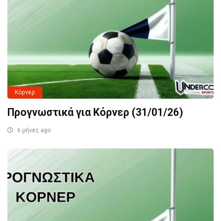
Κόρνερ
Προγνωστικά για Κόρνερ (31/01/26)
6 μήνες ago