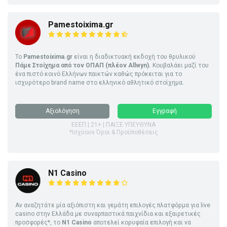
Pamestoixima.gr
Το
Pamestoixima.gr
είναι η διαδικτυακή εκδοχή του θρυλικού
Πάμε Στοίχημα από τον ΟΠΑΠ (πλέον Allwyn).
Κουβαλάει μαζί του
ένα πιστό κοινό Ελλήνων παικτών καθώς πρόκειται για το
ισχυρότερο brand name στο ελληνικό αθλητικό στοίχημα.
Αξιολόγηση
Εγγραφή
ΕΕΕΠ | 21+ | ΠΑΙΞΕ ΥΠΕΥΘΥΝΑ
*Ισχύουν Όροι & Προϋποθέσεις
N1 Casino
Αν αναζητάτε μία αξιόπιστη και γεμάτη επιλογές πλατφόρμα για live
casino στην Ελλάδα με συναρπαστικά παιχνίδια και εξαιρετικές
προσφορές*, το
N1 Casino
αποτελεί κορυφαία επιλογή και να