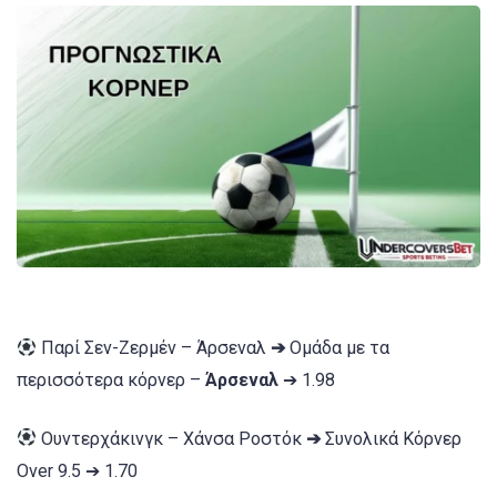
Παρί Σεν-Ζερμέν – Άρσεναλ
➔
Ομάδα με τα
περισσότερα κόρνερ –
Άρσεναλ
➔ 1.98
Ουντερχάκινγκ – Χάνσα Ροστόκ
➔
Συνολικά Κόρνερ
Over 9.5 ➔ 1.70