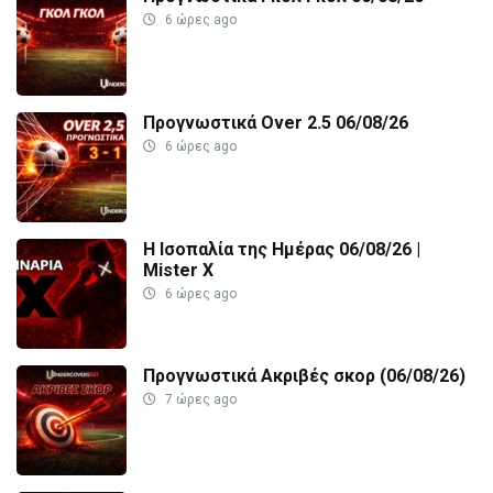
6 ώρες ago
Προγνωστικά Over 2.5 06/08/26
6 ώρες ago
Η Ισοπαλία της Ημέρας 06/08/26 |
Mister X
6 ώρες ago
Προγνωστικά Ακριβές σκορ (06/08/26)
7 ώρες ago