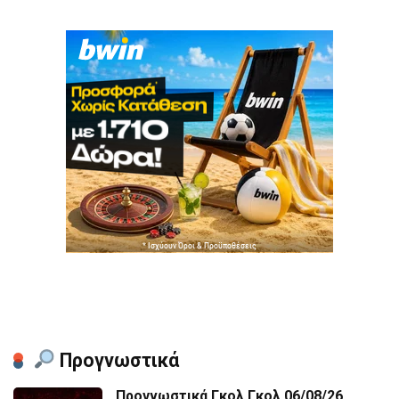
Προγνωστικά
Προγνωστικά Γκολ Γκολ 06/08/26