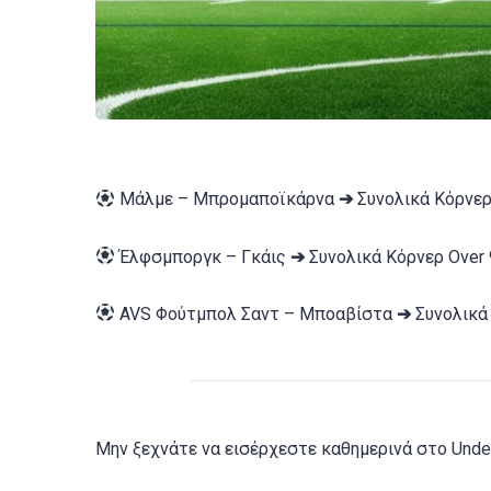
Μάλμε – Μπρομαποϊκάρνα
➔
Συνολικά Κόρνερ 
Έλφσμποργκ – Γκάις
➔
Συνολικά Κόρνερ Over 
AVS Φούτμπολ Σαντ – Μποαβίστα
➔
Συνολικά 
Μην ξεχνάτε να εισέρχεστε καθημερινά στο Unde