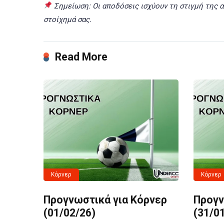
Σημείωση: Οι αποδόσεις ισχύουν τη στιγμή της 
στοίχημά σας.
Read More
Κόρνερ
Κόρνερ
Προγνωστικά για Κόρνερ
Προγν
(01/02/26)
(31/0