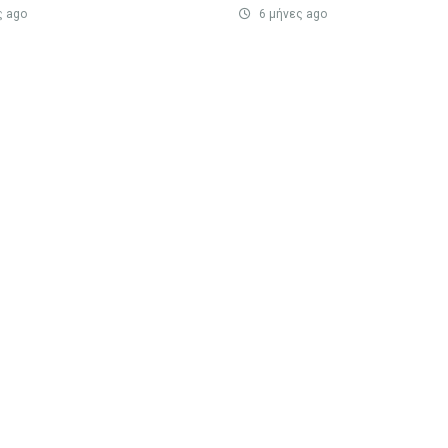
ς ago
6 μήνες ago