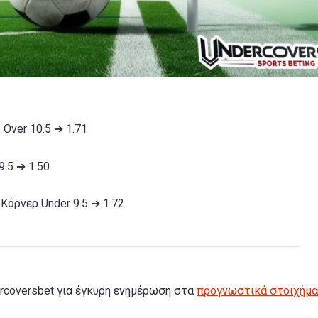
Over 10.5 ➔ 1.71
9.5 ➔ 1.50
Κόρνερ Under 9.5 ➔ 1.72
rcoversbet για έγκυρη ενημέρωση στα
προγνωστικά στοιχήμ