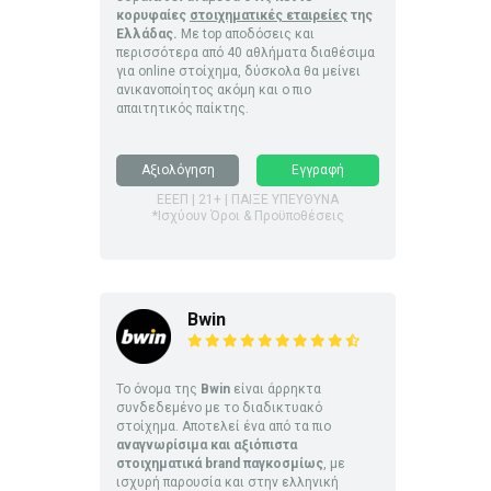
κορυφαίες
στοιχηματικές εταιρείες
της
Ελλάδας.
Με top αποδόσεις και
περισσότερα από 40 αθλήματα διαθέσιμα
για online στοίχημα, δύσκολα θα μείνει
ανικανοποίητος ακόμη και ο πιο
απαιτητικός παίκτης.
Αξιολόγηση
Εγγραφή
ΕΕΕΠ | 21+ | ΠΑΙΞΕ ΥΠΕΥΘΥΝΑ
*Ισχύουν Όροι & Προϋποθέσεις
Bwin
Το όνομα της
Bwin
είναι άρρηκτα
συνδεδεμένο με το διαδικτυακό
στοίχημα. Αποτελεί ένα από τα πιο
αναγνωρίσιμα και αξιόπιστα
στοιχηματικά brand παγκοσμίως
, με
ισχυρή παρουσία και στην ελληνική