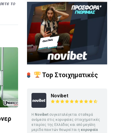
σετε το
Top Στοιχηματικές
Novibet
Η
Novibet
συγκαταλέγεται σταθερά
ρνερ
ανάμεσα στις κορυφαίες στοιχηματικές
εταιρίες της Ελλάδας και από μεγάλη
μερίδα παικτών θεωρείται η
κορυφαία