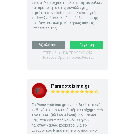
αγορά. Με εύχρηστη πλοήγηση, ασφάλεια
και αμεσότητα στις συναλλαγές,
τιμιότατο live betting και πλούσια γκάμα
επιλογών, δύσκολα θα υπάρξει παίκτης
που δεν θα καλυφθεί πλήρως από τις
υπηρεσίες της.
Αξιολόγηση
Εγγραφή
ΕΕΕΠ | 21+ | ΠΑΙΞΕ ΥΠΕΥΘΥΝΑ
*Ισχύουν Όροι & Προϋποθέσεις
Pamestoixima.gr
Το
Pamestoixima.gr
είναι η διαδικτυακή
εκδοχή του θρυλικού
Πάμε Στοίχημα από
τον ΟΠΑΠ (πλέον Allwyn).
Κουβαλάει
μαζί του ένα πιστό κοινό Ελλήνων
παικτών καθώς πρόκειται για το
ισχυρότερο brand name στο ελληνικό