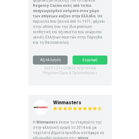
ψηφιακή μετεξέλιξη του ιστορικού
Regency Casino ενός από τα πιο
αναγνωρισμένα ονόματα στον χώρο
των επίγειων καζίνο στην Ελλάδα.
Με
παρουσία που ξεκινά από το 1971, φέρνει
στην οθόνη σου την ίδια premium
αισθητική και αξιοπιστία που γνώρισαν
γενιές Ελλήνων παικτών στην Πάρνηθα
και τη Θεσσαλονίκη.
Αξιολόγηση
Εγγραφή
ΕΕΕΠ | 21+ | ΠΑΙΞΕ ΥΠΕΥΘΥΝΑ
*Ισχύουν Όροι & Προϋποθέσεις
Winmasters
Η
Winmasters
έκανε το ντεμπούτο της
στην ελληνική αγορά το 2014 και με
ταχύτατα βήματα προόδου κατάφερε να
εδραιωθεί ανάμεσα στις
πέντε