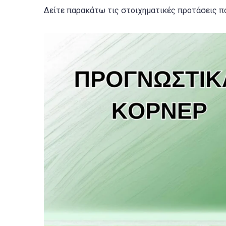
Δείτε παρακάτω τις στοιχηματικές προτάσεις π