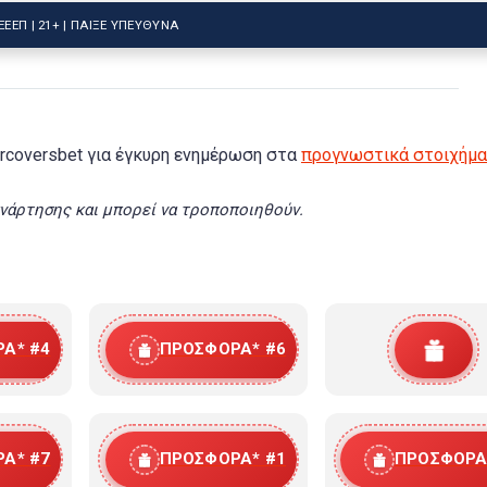
ΕΕΕΠ | 21+ | ΠΑΙΞΕ ΥΠΕΥΘΥΝΑ
rcoversbet για έγκυρη ενημέρωση στα
προγνωστικά στοιχήμ
ανάρτησης και μπορεί να τροποποιηθούν.
Α* #5
ΠΡΟΣΦΟΡΑ
Α* #8
ΠΡΟΣΦΟΡΑ* #2