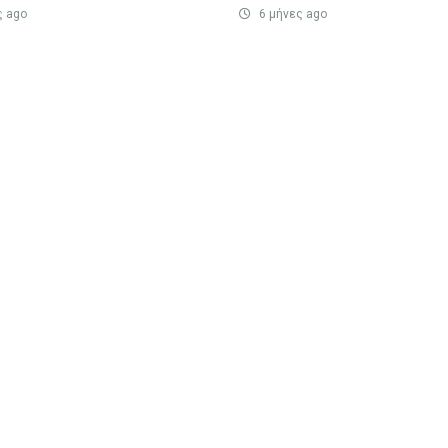
ς ago
6 μήνες ago