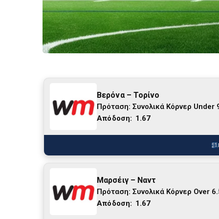
Βερόνα – Τορίνο
Πρόταση: Συνολικά Κόρνερ Under 
Απόδοση:
1.67
Μαρσέιγ – Ναντ
Πρόταση: Συνολικά Κόρνερ Over 6.
Απόδοση:
1.67