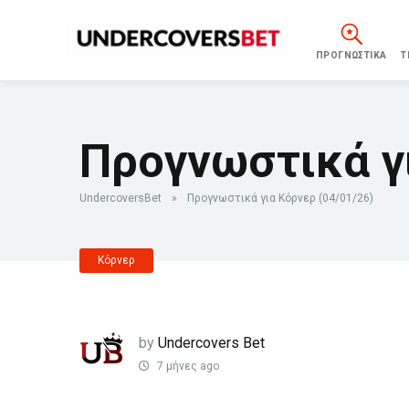
ΠΡΟΓΝΩΣΤΙΚΑ
Τ
Προγνωστικά γι
UndercoversBet
»
Προγνωστικά για Κόρνερ (04/01/26)
Κόρνερ
by
Undercovers Bet
7 μήνες ago