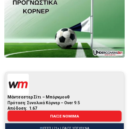
Μάντσεστερ Σίτι – Μπόρνμουθ
Πρόταση: Συνολικά Κόρνερ – Over 9.5
Απόδοση:
1.67
ΠΑΙΞΕ ΝΟΜΙΜΑ
ΕΕΕΠ | 21+ | ΠΑΙΞΕ ΥΠΕΥΘΥΝΑ