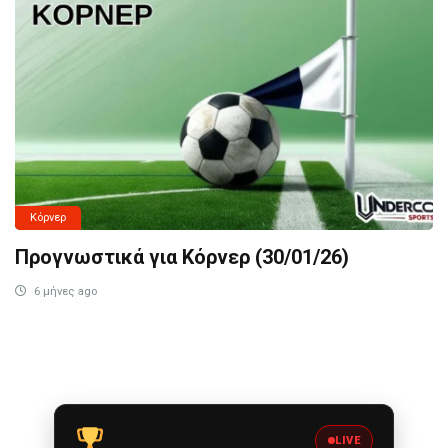
Κόρνερ
Προγνωστικά για Κόρνερ (30/01/26)
6 μήνες ago
LIVE