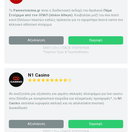
Το
Pamestoixima.gr
είναι η διαδικτυακή εκδοχή του θρυλικού
Πάμε
Στοίχημα από τον ΟΠΑΠ (πλέον Allwyn).
Κουβαλάει μαζί του ένα πιστό
κοινό Ελλήνων παικτών καθώς πρόκειται για το ισχυρότερο brand name στο
ελληνικό αθλητικό στοίχημα.
Αξιολόγηση
Εγγραφή
ΕΕΕΠ | 21+ | ΠΑΙΞΕ ΥΠΕΥΘΥΝΑ
*Ισχύουν Όροι & Προϋποθέσεις
N1 Casino
Αν αναζητάτε μία αξιόπιστη και γεμάτη επιλογές πλατφόρμα για live casino
στην Ελλάδα με συναρπαστικά παιχνίδια και εξαιρετικές προσφορές*, το
N1
Casino
αποτελεί κορυφαία επιλογή και να απολαύσετε ποιοτική
διασκέδαση!
Αξιολόγηση
Εγγραφή
ΕΕΕΠ | 21+ | ΠΑΙΞΕ ΥΠΕΥΘΥΝΑ