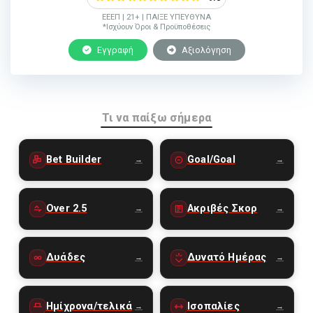
ΕΕΕΠ | 21+ | ΠΑΙΞΕ ΥΠΕΥΘΥΝΑ
*Ισχύουν Όροι & Προϋποθέσεις
Εγγραφή
Αξιολόγηση
Τι να παίξω σήμερα
Bet Builder
Goal/Goal
→
→
Over 2.5
Ακριβές Σκορ
→
→
Δυάδες
Δυνατό Ημέρας
→
→
Ημίχρονα/τελικά
Ισοπαλίες
→
→