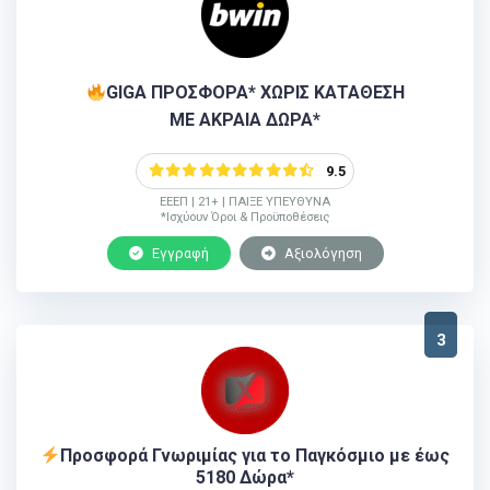
GIGA ΠΡΟΣΦΟΡΑ* ΧΩΡΙΣ ΚΑΤΑΘΕΣΗ
ΜΕ ΑΚΡΑΙΑ ΔΩΡΑ*
9.5
ΕΕΕΠ | 21+ | ΠΑΙΞΕ ΥΠΕΥΘΥΝΑ
*Ισχύουν Όροι & Προϋποθέσεις
Εγγραφή
Αξιολόγηση
3
Προσφορά Γνωριμίας για το Παγκόσμιο με έως
5180 Δώρα*