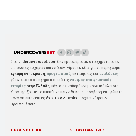
Στο
undercoversbet.com
δεν προσφέρουμε στοιχήματα ούτε
υπηρεσίες τυχερών παιχνιδιών. Είμαστε εδώ για να παρέχουμε
έγκυρη ενημέρωση
,
προγνωστικά
, εκτιμήσεις και
αναλύσεις
γύρω από το στοίχημα και από τις
νόμιμες στοιχηματικές
εταιρίες
στην Ελλάδα
, πάντα σε καθαρά ενημερωτικό πλαίσιο.
Υποστηρίζουμε το υπεύθυνο παιχνίδι και η πρόσβαση επιτρέπεται
μόνο σε επισκέπτες
άνω των 21 ετών
. *Ισχύουν Όροι &
Προϋποθέσεις
ΠΡΟΓΝΩΣΤΙΚΆ
ΣΤΟΙΧΗΜΑΤΙΚΈΣ