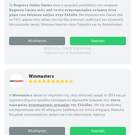
Το
Regency Online Casino
είναι η ψηφιακή μετεξέλιξη του ιστορικού
Regency Casino ενός από τα πιο αναγνωρισμένα ονόματα στον
χώρο των επίγειων καζίνο στην Ελλάδα.
Με παρουσία που ξεκινά από
το 1971, φέρνει στην οθόνη σου την ίδια premium αισθητική και αξιοπιστία
που γνώρισαν γενιές Ελλήνων παικτών στην Πάρνηθα και τη Θεσσαλονίκη.
Αξιολόγηση
Εγγραφή
ΕΕΕΠ | 21+ | ΠΑΙΞΕ ΥΠΕΥΘΥΝΑ
*Ισχύουν Όροι & Προϋποθέσεις
Winmasters
Η
Winmasters
έκανε το ντεμπούτο της στην ελληνική αγορά το 2014 και με
ταχύτατα βήματα προόδου κατάφερε να εδραιωθεί ανάμεσα στις
πέντε
κορυφαίες
στοιχηματικές εταιρείες
της Ελλάδας.
Με top αποδόσεις
και περισσότερα από 40 αθλήματα διαθέσιμα για online στοίχημα, δύσκολα
θα μείνει ανικανοποίητος ακόμη και ο πιο απαιτητικός παίκτης.
Αξιολόγηση
Εγγραφή