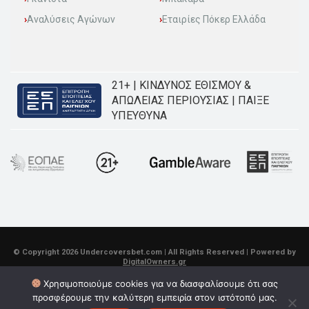
Αναλύσεις Αγώνων
Εταιρίες Πόκερ Ελλάδα
21+ | ΚΙΝΔΥΝΟΣ ΕΘΙΣΜΟΥ &
ΑΠΩΛΕΙΑΣ ΠΕΡΙΟΥΣΙΑΣ | ΠΑΙΞΕ
ΥΠΕΥΘΥΝΑ
© Copyright 2026 Undercoversbet.com | All Rights Reserved | Powered by
DigitalOwners.gr
Χρησιμοποιούμε cookies για να διασφαλίσουμε ότι σας
Επικοινωνία
Ποιοι Είμαστε
Υπεύθυνο Παιχνίδι
προσφέρουμε την καλύτερη εμπειρία στον ιστότοπό μας.
Πολιτική Απορήτου
Όροι Χρήσης