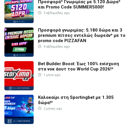
Προσφορά* Γνωριμίας με 5.120 Δώρα*
και Promo Code SUMMER5000!
3 εβδομάδες ago
Προσφορά γνωριμίας: 5.180 δώρα και 3
premium πίτσες εντελώς δωρεάν* με το
promo code PIZZAFAN
4 εβδομάδες ago
Bet Builder Boost: Έως 100% ενίσχυση
στα νοκ άουτ του World Cup 2026!*
1 μήνα ago
Καλοκαίρι στη Sportingbet με 1.305
δώρα!*
2 μήνες ago