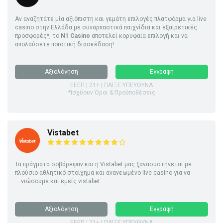
Αν αναζητάτε μία αξιόπιστη και γεμάτη επιλογές πλατφόρμα για live
casino στην Ελλάδα με συναρπαστικά παιχνίδια και εξαιρετικές
προσφορές*, το
N1 Casino
αποτελεί κορυφαία επιλογή και να
απολαύσετε ποιοτική διασκέδαση!
Αξιολόγηση
Εγγραφή
ΕΕΕΠ | 21+ | ΠΑΙΞΕ ΥΠΕΥΘΥΝΑ
*Ισχύουν Όροι & Προϋποθέσεις
Vistabet
Τα πράγματα σοβάρεψαν και η Vistabet μας ξανασυστήνεται με
πλούσιο αθλητικό στοίχημα και ανανεωμένο live casino για να
....νιώσουμε και εμείς vistabet.
Αξιολόγηση
Εγγραφή
ΕΕΕΠ | 21+ | ΠΑΙΞΕ ΥΠΕΥΘΥΝΑ