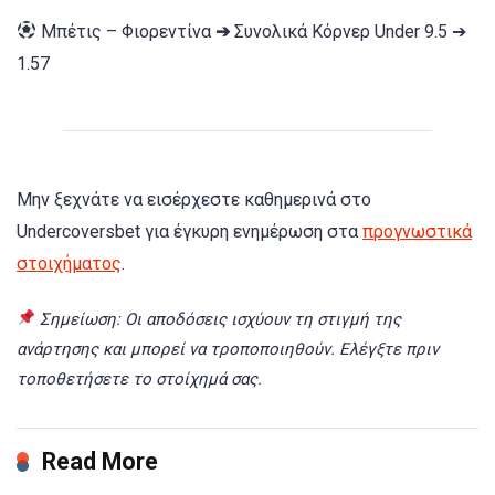
Μπέτις – Φιορεντίνα
➔
Συνολικά Κόρνερ Under 9.5 ➔
1.57
Μην ξεχνάτε να εισέρχεστε καθημερινά στο
Undercoversbet για έγκυρη ενημέρωση στα
προγνωστικά
στοιχήματος
.
Σημείωση: Οι αποδόσεις ισχύουν τη στιγμή της
ανάρτησης και μπορεί να τροποποιηθούν. Ελέγξτε πριν
τοποθετήσετε το στοίχημά σας.
Read More