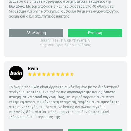
ανάμεσα στις
πέντε κορυφαίες
στοιχηματικές εταιρείες
της
Ελλάδας.
Με top αποδόσεις και περισσότερα από 40 αθλήματα
διαθέσιμα για online στοίχημα, δύσκολα θα μείνει ανικανοποίητος
ακόμη και ο πιο απαιτητικός παίκτης.
Αξιολόγηση
Εγγραφή
ΕΕΕΠ | 21+ | ΠΑΙΞΕ ΥΠΕΥΘΥΝΑ
*Ισχύουν Όροι & Προϋποθέσεις
Bwin
Το όνομα της
Bwin
είναι άρρηκτα συνδεδεμένο με το διαδικτυακό
στοίχημα. Αποτελεί ένα από τα πιο
αναγνωρίσιμα και αξιόπιστα
στοιχηματικά brand παγκοσμίως
, με ισχυρή παρουσία και στην
ελληνική αγορά. Με εύχρηστη πλοήγηση, ασφάλεια και αμεσότητα
στις συναλλαγές, τιμιότατο live betting και πλούσια γκάμα
επιλογών, δύσκολα θα υπάρξει παίκτης που δεν θα καλυφθεί
πλήρως από τις υπηρεσίες της.