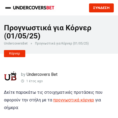
ΣΥΝΔΕΣΗ
Προγνωστικά για Κόρνερ
(01/05/25)
UndercoversBet
»
Προγνωστικά για Κόρνερ (01/05/25)
Κόρνερ
by
Undercovers Bet
1 έτος ago
Δείτε παρακάτω τις στοιχηματικές προτάσεις που
αφορούν την στήλη με τα
προγνωστικά κόρνερ
για
σήμερα: