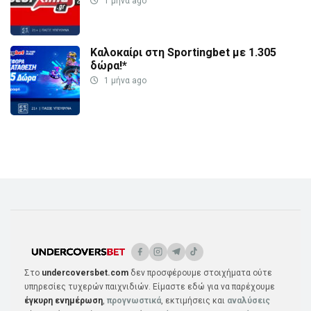
1 μήνα ago
Καλοκαίρι στη Sportingbet με 1.305
δώρα!*
1 μήνα ago
Στο
undercoversbet.com
δεν προσφέρουμε στοιχήματα ούτε
υπηρεσίες τυχερών παιχνιδιών. Είμαστε εδώ για να παρέχουμε
έγκυρη ενημέρωση
,
προγνωστικά
, εκτιμήσεις και
αναλύσεις