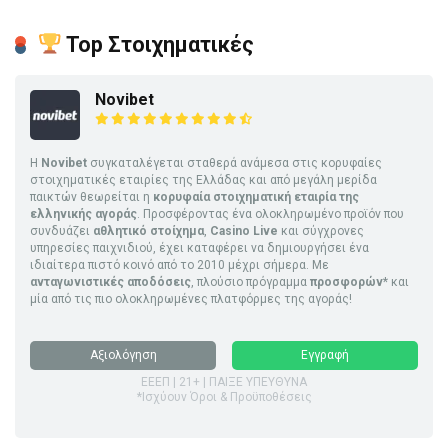
Top Στοιχηματικές
Novibet
Η
Novibet
συγκαταλέγεται σταθερά ανάμεσα στις κορυφαίες
στοιχηματικές εταιρίες της Ελλάδας και από μεγάλη μερίδα
παικτών θεωρείται η
κορυφαία στοιχηματική εταιρία της
ελληνικής αγοράς
. Προσφέροντας ένα ολοκληρωμένο προϊόν που
συνδυάζει
αθλητικό στοίχημα
,
Casino Live
και σύγχρονες
υπηρεσίες παιχνιδιού, έχει καταφέρει να δημιουργήσει ένα
ιδιαίτερα πιστό κοινό από το 2010 μέχρι σήμερα. Με
ανταγωνιστικές αποδόσεις
, πλούσιο πρόγραμμα
προσφορών
* και
μία από τις πιο ολοκληρωμένες πλατφόρμες της αγοράς!
Αξιολόγηση
Εγγραφή
ΕΕΕΠ | 21+ | ΠΑΙΞΕ ΥΠΕΥΘΥΝΑ
*Ισχύουν Όροι & Προϋποθέσεις