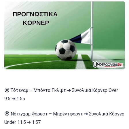
Τότεναμ – Μπόντο Γκλιμτ
➔
Συνολικά Κόρνερ Over
9.5 ➔ 1.55
Νότιγχαμ Φόρεστ – Μπρέντφορντ
➔
Συνολικά Κόρνερ
Under 11.5 ➔ 1.57