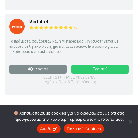
Vistabet
Τα πράγματα σοβάρεψαν και η Vistabet μας ξανασυστήνεται με
πλούσιο αθλητικό στοίχημα και ανανεωμένο live casino για να
....νιώσουμε και εμείς vistabet.
Αξιολόγηση
Εγγραφή
ΕΕΕΠ | 21+ | ΠΑΙΞΕ ΥΠΕΥΘΥΝΑ
*Ισχύουν Όροι & Προϋποθέσεις
Χρησιμοποιούμε cookies για να διασφαλίσουμε ότι σας
προσφέρουμε την καλύτερη εμπειρία στον ιστότοπό μας.
Αποδοχή
Πολιτική Cookies