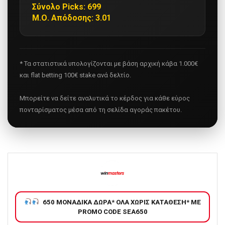
Σύνολο Picks: 699
Μ.Ο. Απόδοσης: 3.01
* Τα στατιστικά υπολογίζονται με βάση αρχική κάβα 1.000€
και flat betting 100€ stake ανά δελτίο.
Μπορείτε να δείτε αναλυτικά το κέρδος για κάθε εύρος
πονταρίσματος μέσα από τη σελίδα αγοράς πακέτου.
650 ΜΟΝΑΔΙΚΑ ΔΩΡΑ* ΟΛΑ ΧΩΡΙΣ ΚΑΤΑΘΕΣΗ* ΜΕ
PROMO CODE SEA650