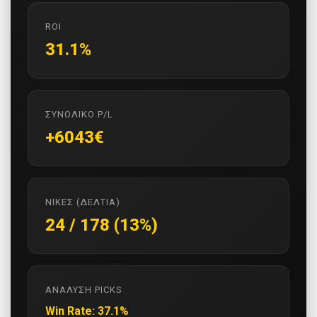
ROI
31.1%
ΣΥΝΟΛΙΚΌ P/L
+6043€
ΝΊΚΕΣ (ΔΕΛΤΊΑ)
24 / 178 (13%)
ΑΝΆΛΥΣΗ PICKS
Win Rate: 37.1%