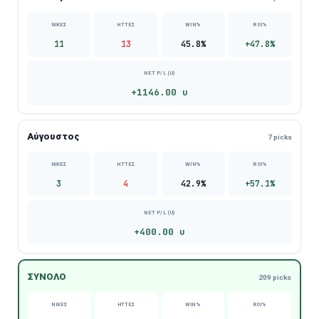
ΝΊΚΕΣ
ΉΤΤΕΣ
WIN%
ROI%
11
13
45.8%
+47.8%
NET P/L (U)
+1146.00 u
Αύγουστος
7 picks
ΝΊΚΕΣ
ΉΤΤΕΣ
WIN%
ROI%
3
4
42.9%
+57.1%
NET P/L (U)
+400.00 u
ΣΥΝΟΛΟ
209 picks
ΝΊΚΕΣ
ΉΤΤΕΣ
WIN%
ROI%