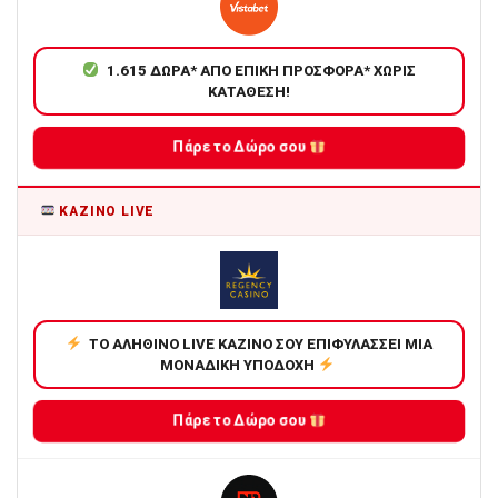
1.615 ΔΩΡΑ* ΑΠΟ ΕΠΙΚΗ ΠΡΟΣΦΟΡΑ* ΧΩΡΙΣ
ΚΑΤΑΘΕΣΗ!
Πάρε το Δώρο σου
ΚΑΖΊΝΟ LIVE
ΤΟ ΑΛΗΘΙΝΟ LIVE ΚΑΖΙΝΟ ΣΟΥ ΕΠΙΦΥΛΑΣΣΕΙ ΜΙΑ
ΜΟΝΑΔΙΚΗ ΥΠΟΔΟΧΗ
Πάρε το Δώρο σου