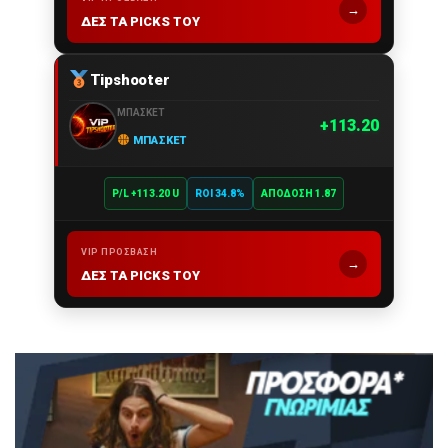
→
ΔΕΣ ΤΑ PICKS ΤΟΥ
Tipshooter
ΜΠΆΣΚΕΤ
113.20
ΜΠΆΣΚΕΤ
P/L +113.20 U
ROI 34.8%
ΑΠΌΔΟΣΗ 1.87
VIP ΠΡΌΣΒΑΣΗ
→
ΔΕΣ ΤΑ PICKS ΤΟΥ