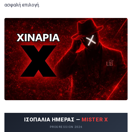
ασφαλή επιλογή.
ΙΣΟΠΑΛΙΑ ΗΜΕΡΑΣ —
MISTER X
PROGRESSION 2026