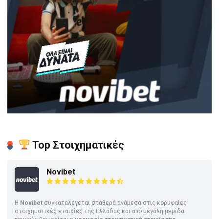
Top Στοιχηματικές
Novibet
Η
Novibet
συγκαταλέγεται σταθερά ανάμεσα στις κορυφαίες
στοιχηματικές εταιρίες της Ελλάδας και από μεγάλη μερίδα