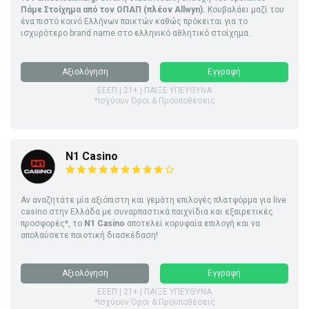
Πάμε Στοίχημα από τον ΟΠΑΠ (πλέον Allwyn).
Κουβαλάει μαζί του
ένα πιστό κοινό Ελλήνων παικτών καθώς πρόκειται για το
ισχυρότερο brand name στο ελληνικό αθλητικό στοίχημα.
Αξιολόγηση
Εγγραφή
ΕΕΕΠ | 21+ | ΠΑΙΞΕ ΥΠΕΥΘΥΝΑ
*Ισχύουν Όροι & Προϋποθέσεις
N1 Casino
Αν αναζητάτε μία αξιόπιστη και γεμάτη επιλογές πλατφόρμα για live
casino στην Ελλάδα με συναρπαστικά παιχνίδια και εξαιρετικές
προσφορές*, το
N1 Casino
αποτελεί κορυφαία επιλογή και να
απολαύσετε ποιοτική διασκέδαση!
Αξιολόγηση
Εγγραφή
ΕΕΕΠ | 21+ | ΠΑΙΞΕ ΥΠΕΥΘΥΝΑ
*Ισχύουν Όροι & Προϋποθέσεις