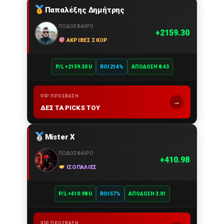
Παπαλέξης Δημήτρης
ΠΟΔΌΣΦΑΙΡΟ
2159.30
ΑΚΡΙΒΈΣ ΣΚΟΡ
P/L +2159.30 U
ROI 214%
ΑΠΌΔΟΣΗ 8.43
VIP ΠΡΌΣΒΑΣΗ
→
ΔΕΣ ΤΑ PICKS ΤΟΥ
Mister X
ΠΟΔΌΣΦΑΙΡΟ
410.98
ΙΣΟΠΑΛΊΕΣ
P/L +410.98 U
ROI 57%
ΑΠΌΔΟΣΗ 3.01
VIP ΠΡΌΣΒΑΣΗ