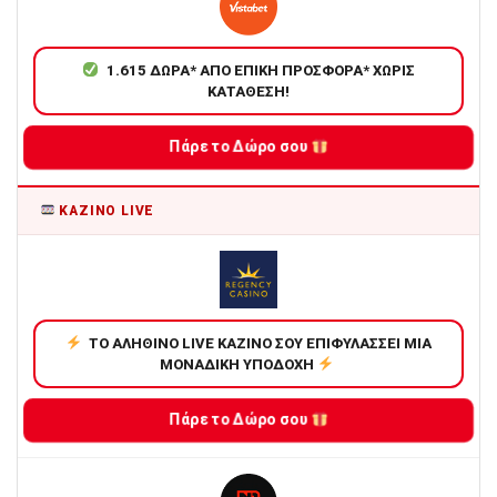
1.615 ΔΩΡΑ* ΑΠΟ ΕΠΙΚΗ ΠΡΟΣΦΟΡΑ* ΧΩΡΙΣ
ΚΑΤΑΘΕΣΗ!
Πάρε το Δώρο σου
ΚΑΖΊΝΟ LIVE
ΤΟ ΑΛΗΘΙΝΟ LIVE ΚΑΖΙΝΟ ΣΟΥ ΕΠΙΦΥΛΑΣΣΕΙ ΜΙΑ
ΜΟΝΑΔΙΚΗ ΥΠΟΔΟΧΗ
Πάρε το Δώρο σου