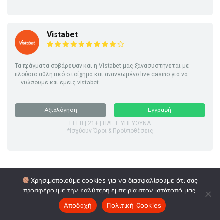
Vistabet
Τα πράγματα σοβάρεψαν και η Vistabet μας ξανασυστήνεται με
πλούσιο αθλητικό στοίχημα και ανανεωμένο live casino για να
....νιώσουμε και εμείς vistabet.
Αξιολόγηση
Εγγραφή
ΕΕΕΠ | 21+ | ΠΑΙΞΕ ΥΠΕΥΘΥΝΑ
*Ισχύουν Όροι & Προϋποθέσεις
Χρησιμοποιούμε cookies για να διασφαλίσουμε ότι σας
προσφέρουμε την καλύτερη εμπειρία στον ιστότοπό μας.
Αποδοχή
Πολιτική Cookies