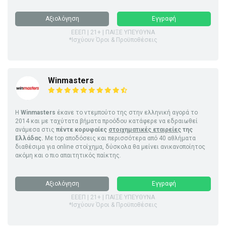
Αξιολόγηση
Εγγραφή
ΕΕΕΠ | 21+ | ΠΑΙΞΕ ΥΠΕΥΘΥΝΑ
*Ισχύουν Όροι & Προϋποθέσεις
Winmasters
Η
Winmasters
έκανε το ντεμπούτο της στην ελληνική αγορά το
2014 και με ταχύτατα βήματα προόδου κατάφερε να εδραιωθεί
ανάμεσα στις
πέντε κορυφαίες
στοιχηματικές εταιρείες
της
Ελλάδας.
Με top αποδόσεις και περισσότερα από 40 αθλήματα
διαθέσιμα για online στοίχημα, δύσκολα θα μείνει ανικανοποίητος
ακόμη και ο πιο απαιτητικός παίκτης.
Αξιολόγηση
Εγγραφή
ΕΕΕΠ | 21+ | ΠΑΙΞΕ ΥΠΕΥΘΥΝΑ
*Ισχύουν Όροι & Προϋποθέσεις