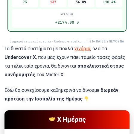
73
137
34.8%
+10.4%
NET P/L (U)
+2174.00 u
Ενημερώνεται καθημερινά · Undercoversbet.com |
21+ ΠΑΙΞΕ ΥΠΕΥΘΥΝΑ
Τα δυνατά συστήματα με πολλά
χινάρια
, όλα τα
Undercover X
, που μας έχουν πάει ταμείο τόσες φορές
τα τελευταία χρόνια, θα δίνονται
αποκλειστικά στους
συνδρομητές
του Mister X.
Εδώ θα συνεχίσουμε καθημερινά να δίνουμε
δωρεάν
πρόταση την Ισοπαλία της Ημέρας
Χ Ημέρας