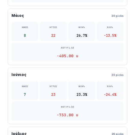
Μάιος
30 picks
ΝΊΚΕΣ
ΉΤΤΕΣ
WIN%
ROI%
8
22
26.7%
-13.5%
NET P/L (U)
-405.00 u
Ιούνιος
30 picks
ΝΊΚΕΣ
ΉΤΤΕΣ
WIN%
ROI%
7
23
23.3%
-24.4%
NET P/L (U)
-733.00 u
Ιούλιος
24 picks