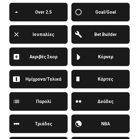
Over 2.5
Goal/Goal
Ισοπαλίες
Bet Builder
Ακριβές Σκορ
Κόρνερ
Ημίχρονα/Τελικά
Κάρτες
Παρολί
Δυάδες
Τριάδες
NBA