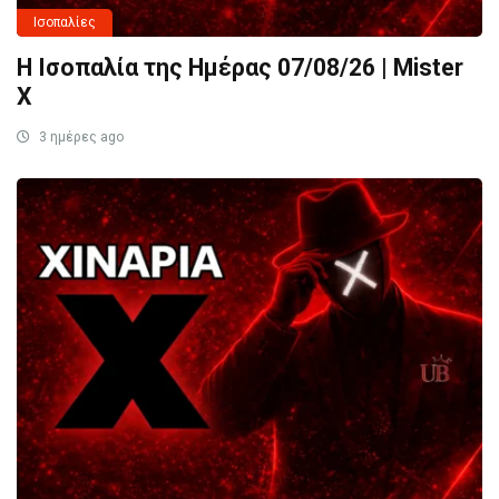
Ισοπαλίες
Η Ισοπαλία της Ημέρας 07/08/26 | Mister
X
3 ημέρες ago