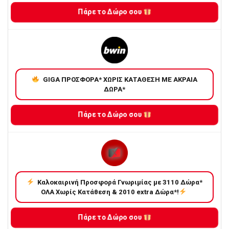
Πάρε το Δώρο σου
GIGA ΠΡΟΣΦΟΡΑ* ΧΩΡΙΣ ΚΑΤΑΘΕΣΗ ΜΕ ΑΚΡΑΙΑ
ΔΩΡΑ*
Πάρε το Δώρο σου
Καλοκαιρινή Προσφορά Γνωριμίας με 3110 Δώρα*
ΟΛΑ Χωρίς Κατάθεση & 2010 extra Δώρα*!
Πάρε το Δώρο σου