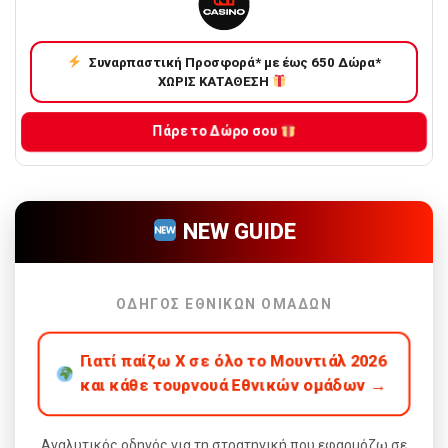
Συναρπαστική Προσφορά* με έως 650 Δώρα*
ΧΩΡΙΣ ΚΑΤΑΘΕΣΗ
Πάρε το Δώρο σου
NEW GUIDE
ΟΔΗΓΌΣ ΕΘΝΙΚΏΝ ΟΜΆΔΩΝ
Γιατί παίζω Χ σε όλο το Μουντιάλ 2026
και κάθε τουρνουά Εθνικών ομάδων →
Αναλυτικός οδηγός για τη στρατηγική που εφαρμόζω σε