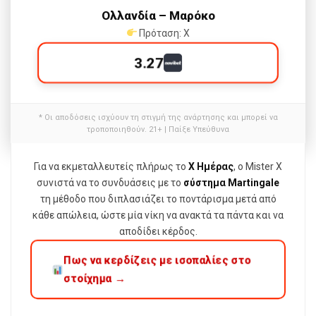
Ολλανδία – Μαρόκο
Πρόταση: Χ
3.27
* Οι αποδόσεις ισχύουν τη στιγμή της ανάρτησης και μπορεί να
τροποποιηθούν. 21+ | Παίξε Υπεύθυνα
Για να εκμεταλλευτείς πλήρως το
Χ Ημέρας
, ο Mister X
συνιστά να το συνδυάσεις με το
σύστημα Martingale
τη μέθοδο που διπλασιάζει το ποντάρισμα μετά από
κάθε απώλεια, ώστε μία νίκη να ανακτά τα πάντα και να
αποδίδει κέρδος.
Πως να κερδίζεις με ισοπαλίες στο
στοίχημα →