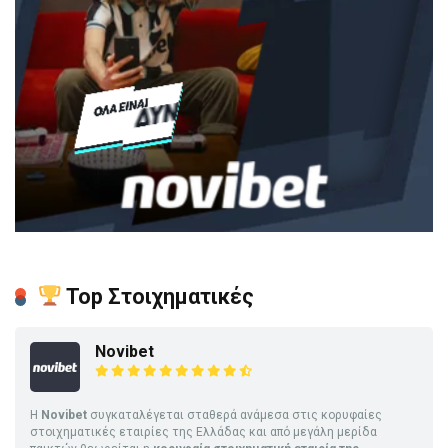
Top Στοιχηματικές
Novibet
Η
Novibet
συγκαταλέγεται σταθερά ανάμεσα στις κορυφαίες
στοιχηματικές εταιρίες της Ελλάδας και από μεγάλη μερίδα