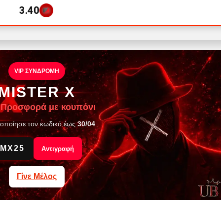
3.40
VIP ΣΥΝΔΡΟΜΗ
MISTER X
 Προσφορά με κουπόνι
οποίησε τον κωδικό έως
30/04
MX25
Αντιγραφή
Γίνε Μέλος