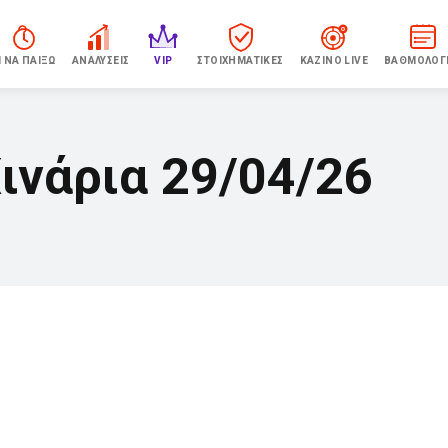
Ι ΝΑ ΠΑΙΞΩ
ΑΝΑΛΥΣΕΙΣ
VIP
ΣΤΟΙΧΗΜΑΤΙΚΕΣ
KAZINO LIVE
ΒΑΘΜΟΛΟΓ
ινάρια 29/04/26