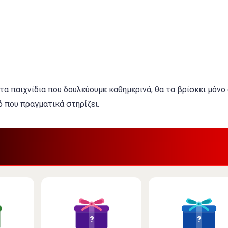
τα παιχνίδια που δουλεύουμε καθημερινά, θα τα βρίσκει μόνο
ό που πραγματικά στηρίζει.
?
?