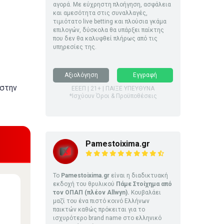
αγορά. Με εύχρηστη πλοήγηση, ασφάλεια
και αμεσότητα στις συναλλαγές,
τιμιότατο live betting και πλούσια γκάμα
επιλογών, δύσκολα θα υπάρξει παίκτης
που δεν θα καλυφθεί πλήρως από τις
υπηρεσίες της.
Αξιολόγηση
Εγγραφή
 στην
ΕΕΕΠ | 21+ | ΠΑΙΞΕ ΥΠΕΥΘΥΝΑ
*Ισχύουν Όροι & Προϋποθέσεις
Pamestoixima.gr
Το
Pamestoixima.gr
είναι η διαδικτυακή
εκδοχή του θρυλικού
Πάμε Στοίχημα από
τον ΟΠΑΠ (πλέον Allwyn).
Κουβαλάει
μαζί του ένα πιστό κοινό Ελλήνων
παικτών καθώς πρόκειται για το
ισχυρότερο brand name στο ελληνικό