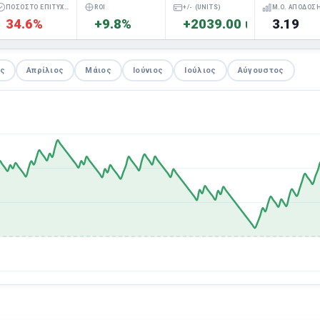
ΠΟΣΟΣΤΌ ΕΠΙΤΥΧΊΑΣ
ROI
+/- (UNITS)
Μ.Ο. ΑΠΌΔΟΣ
34.6%
+9.8%
+2039.00 u
3.19
ς
Απρίλιος
Μάιος
Ιούνιος
Ιούλιος
Αύγουστος