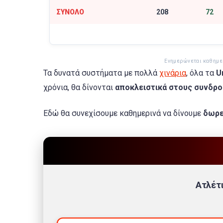
ΣΥΝΟΛΟ
208
72
Ενημερώνεται καθημερ
Τα δυνατά συστήματα με πολλά
χινάρια
, όλα τα
U
χρόνια, θα δίνονται
αποκλειστικά στους συνδρ
Εδώ θα συνεχίσουμε καθημερινά να δίνουμε
δωρε
Ατλέτ