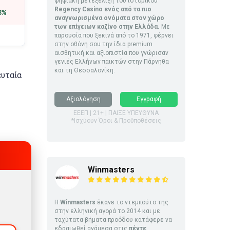
ψηφιακή μετεξέλιξη του ιστορικού
Regency Casino ενός από τα πιο
8%
αναγνωρισμένα ονόματα στον χώρο
των επίγειων καζίνο στην Ελλάδα.
Με
παρουσία που ξεκινά από το 1971, φέρνει
στην οθόνη σου την ίδια premium
αισθητική και αξιοπιστία που γνώρισαν
γενιές Ελλήνων παικτών στην Πάρνηθα
και τη Θεσσαλονίκη.
ευταία
Αξιολόγηση
Εγγραφή
ΕΕΕΠ | 21+ | ΠΑΙΞΕ ΥΠΕΥΘΥΝΑ
*Ισχύουν Όροι & Προϋποθέσεις
Winmasters
Η
Winmasters
έκανε το ντεμπούτο της
στην ελληνική αγορά το 2014 και με
ταχύτατα βήματα προόδου κατάφερε να
εδραιωθεί ανάμεσα στις
πέντε