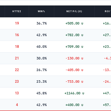
ΉΤΤΕΣ
WIN%
NET P/L (U)
ROI
36.7%
+505.00 u
+16.
19
42.9%
+782.00 u
+27.
16
40.0%
+709.00 u
+23.
18
30.0%
-130.00 u
-4.
21
26.7%
-405.00 u
-13.
22
23.3%
-733.00 u
-24.
23
45.8%
+1146.00 u
+47.
13
42.9%
+400.00 u
+57.
4