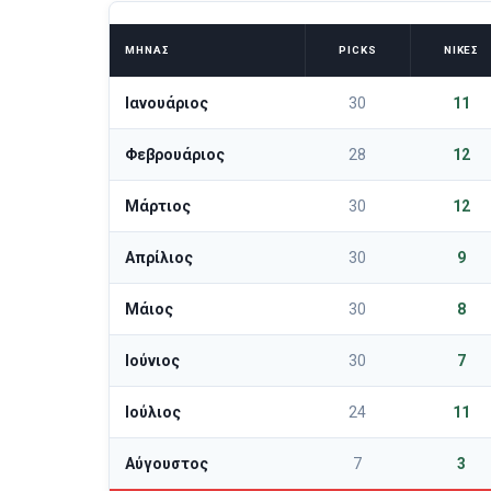
ΜΉΝΑΣ
PICKS
ΝΊΚΕΣ
Ιανουάριος
30
11
Φεβρουάριος
28
12
Μάρτιος
30
12
Απρίλιος
30
9
Μάιος
30
8
Ιούνιος
30
7
Ιούλιος
24
11
Αύγουστος
7
3