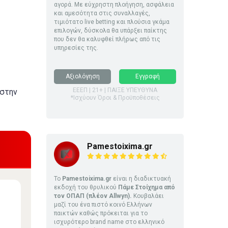
αγορά. Με εύχρηστη πλοήγηση, ασφάλεια
και αμεσότητα στις συναλλαγές,
τιμιότατο live betting και πλούσια γκάμα
επιλογών, δύσκολα θα υπάρξει παίκτης
που δεν θα καλυφθεί πλήρως από τις
υπηρεσίες της.
Αξιολόγηση
Εγγραφή
ΕΕΕΠ | 21+ | ΠΑΙΞΕ ΥΠΕΥΘΥΝΑ
 στην
*Ισχύουν Όροι & Προϋποθέσεις
Pamestoixima.gr
Το
Pamestoixima.gr
είναι η διαδικτυακή
εκδοχή του θρυλικού
Πάμε Στοίχημα από
τον ΟΠΑΠ (πλέον Allwyn).
Κουβαλάει
μαζί του ένα πιστό κοινό Ελλήνων
παικτών καθώς πρόκειται για το
ισχυρότερο brand name στο ελληνικό