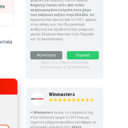
ψηφιακή μετεξέλιξη του ιστορικού
Regency Casino ενός από τα πιο
9%
αναγνωρισμένα ονόματα στον χώρο
των επίγειων καζίνο στην Ελλάδα.
Με
παρουσία που ξεκινά από το 1971, φέρνει
στην οθόνη σου την ίδια premium
αισθητική και αξιοπιστία που γνώρισαν
γενιές Ελλήνων παικτών στην Πάρνηθα
και τη Θεσσαλονίκη.
ευταία
Αξιολόγηση
Εγγραφή
ΕΕΕΠ | 21+ | ΠΑΙΞΕ ΥΠΕΥΘΥΝΑ
*Ισχύουν Όροι & Προϋποθέσεις
Winmasters
Η
Winmasters
έκανε το ντεμπούτο της
στην ελληνική αγορά το 2014 και με
ταχύτατα βήματα προόδου κατάφερε να
εδραιωθεί ανάμεσα στις
πέντε