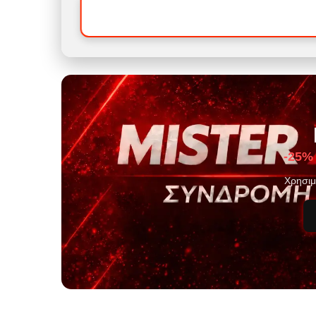
-25%
Χρησιμ