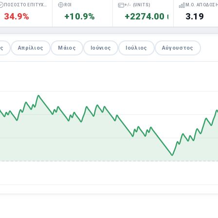
ΠΟΣΟΣΤΌ ΕΠΙΤΥΧΊΑΣ
ROI
+/- (UNITS)
Μ.Ο. ΑΠΌΔΟΣ
34.9%
+10.9%
+2274.00 u
3.19
ς
Απρίλιος
Μάιος
Ιούνιος
Ιούλιος
Αύγουστος