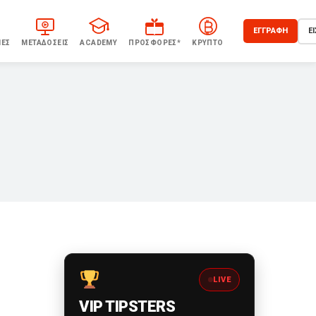
ΕΓΓΡΑΦΗ
Ε
ΙΕΣ
ΜΕΤΑΔΟΣΕΙΣ
ACADEMY
ΠΡΟΣΦΟΡΕΣ*
ΚΡΥΠΤΟ
LIVE
VIP TIPSTERS