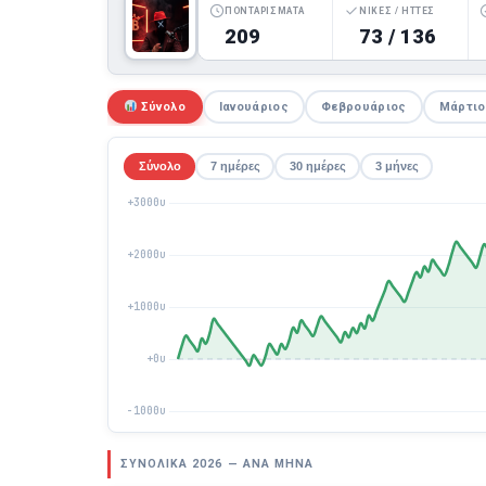
ΠΟΝΤΑΡΊΣΜΑΤΑ
ΝΊΚΕΣ / ΉΤΤΕΣ
209
73 / 136
Σύνολο
Ιανουάριος
Φεβρουάριος
Μάρτιο
Σύνολο
7 ημέρες
30 ημέρες
3 μήνες
ΣΥΝΟΛΙΚΆ 2026 — ΑΝΆ ΜΉΝΑ