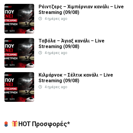
Ρέιντζερς – Χιμπέρνιαν κανάλι – Live
Streaming (09/08)
4 ημέρες ago
Τσβόλε – Άγιαξ κανάλι – Live
Streaming (09/08)
4 ημέρες ago
Κιλμάρνοκ – Σέλτικ κανάλι – Live
Streaming (09/08)
4 ημέρες ago
HOT Προσφορές*