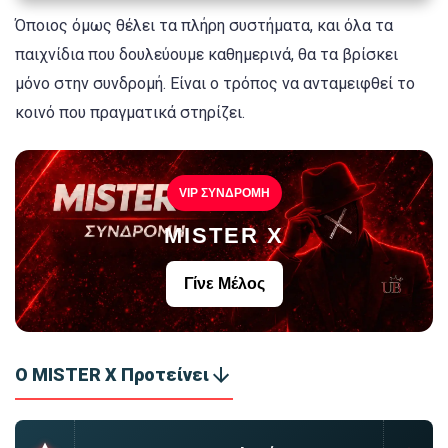
Όποιος όμως θέλει τα πλήρη συστήματα, και όλα τα
παιχνίδια που δουλεύουμε καθημερινά, θα τα βρίσκει
μόνο στην συνδρομή. Είναι ο τρόπος να ανταμειφθεί το
κοινό που πραγματικά στηρίζει.
VIP ΣΥΝΔΡΟΜΗ
MISTER X
Γίνε Μέλος
Ο MISTER X Προτείνει