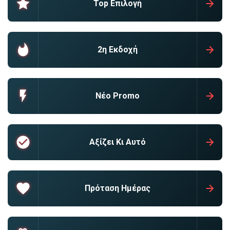
Top Επιλογή
2η Εκδοχή
Νέο Promo
Αξίζει Κι Αυτό
Πρόταση Ημέρας