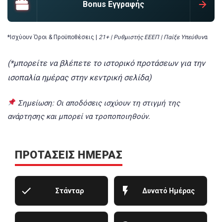
Bonus Εγγραφής
*Ισχύουν Όροι & Προϋποθέσεις |
21+ | Ρυθμιστής ΕΕΕΠ | Παίξε Υπεύθυν
α
(*μπορείτε να βλέπετε το ιστορικό προτάσεων για την
ισοπαλία ημέρας στην κεντρική σελίδα)
Σημείωση: Οι αποδόσεις ισχύουν τη στιγμή της
ανάρτησης και μπορεί να τροποποιηθούν.
ΠΡΟΤΆΣΕΙΣ ΗΜΈΡΑΣ
Στάνταρ
Δυνατό Ημέρας