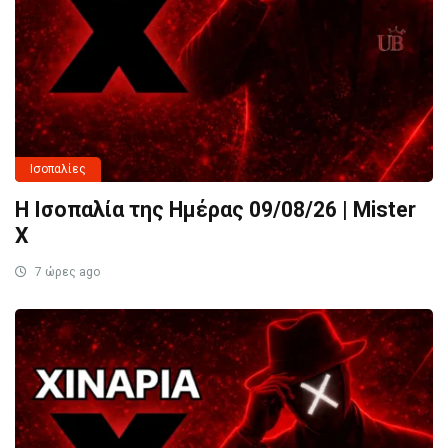
Ισοπαλίες
Η Ισοπαλία της Ημέρας 09/08/26 | Mister
X
7 ώρες ago