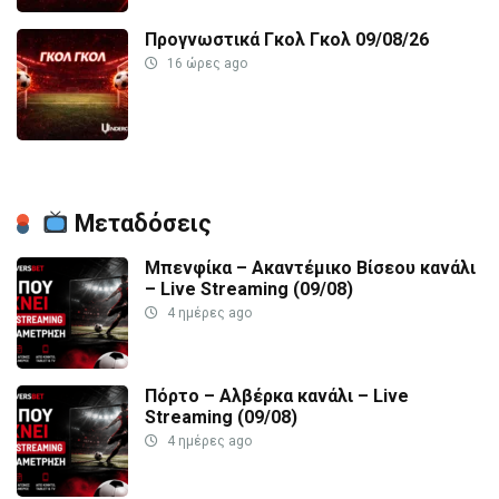
Προγνωστικά Γκολ Γκολ 09/08/26
16 ώρες ago
Μεταδόσεις
Μπενφίκα – Ακαντέμικο Βίσεου κανάλι
– Live Streaming (09/08)
4 ημέρες ago
Πόρτο – Αλβέρκα κανάλι – Live
Streaming (09/08)
4 ημέρες ago