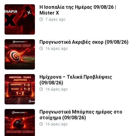
Η Ισοπαλία της Ημέρας 09/08/26 |
Mister X
7 ώρες ago
Προγνωστικά Ακριβές σκορ (09/08/26)
16 ώρες ago
Ημίχρονα – Τελικά Προβλέψεις
(09/08/26)
16 ώρες ago
Προγνωστικά Μπόμπες ημέρας στο
στοίχημα (09/08/26)
16 ώρες ago