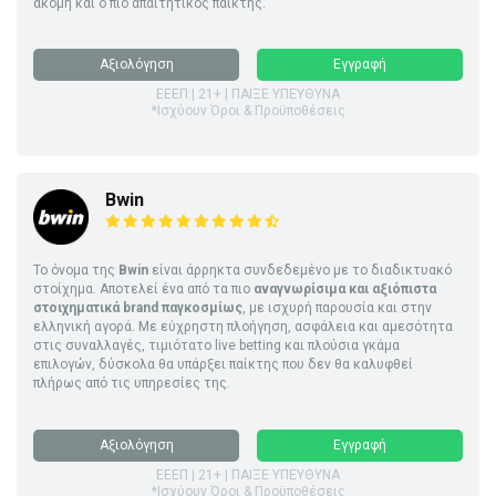
ακόμη και ο πιο απαιτητικός παίκτης.
Αξιολόγηση
Εγγραφή
ΕΕΕΠ | 21+ | ΠΑΙΞΕ ΥΠΕΥΘΥΝΑ
*Ισχύουν Όροι & Προϋποθέσεις
Bwin
Το όνομα της
Bwin
είναι άρρηκτα συνδεδεμένο με το διαδικτυακό
στοίχημα. Αποτελεί ένα από τα πιο
αναγνωρίσιμα και αξιόπιστα
στοιχηματικά brand παγκοσμίως
, με ισχυρή παρουσία και στην
ελληνική αγορά. Με εύχρηστη πλοήγηση, ασφάλεια και αμεσότητα
στις συναλλαγές, τιμιότατο live betting και πλούσια γκάμα
επιλογών, δύσκολα θα υπάρξει παίκτης που δεν θα καλυφθεί
πλήρως από τις υπηρεσίες της.
Αξιολόγηση
Εγγραφή
ΕΕΕΠ | 21+ | ΠΑΙΞΕ ΥΠΕΥΘΥΝΑ
*Ισχύουν Όροι & Προϋποθέσεις