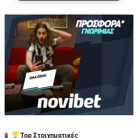
Top Στοιχηματικές