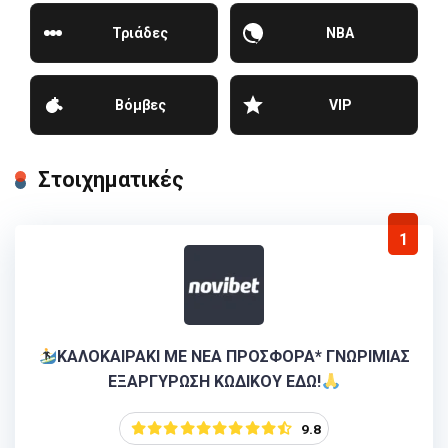
Τριάδες
NBA
Βόμβες
VIP
Στοιχηματικές
1
ΚΑΛΟΚΑΙΡΑΚΙ ΜΕ ΝΕΑ ΠΡΟΣΦΟΡΑ* ΓΝΩΡΙΜΙΑΣ
ΕΞΑΡΓΥΡΩΣΗ ΚΩΔΙΚΟΥ ΕΔΩ!
9.8