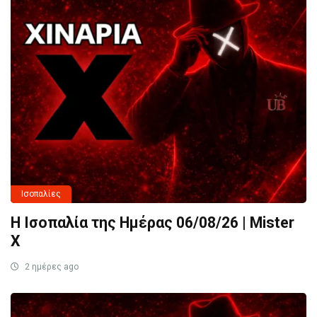
Ισοπαλίες
Η Ισοπαλία της Ημέρας 06/08/26 | Mister
X
2 ημέρες ago