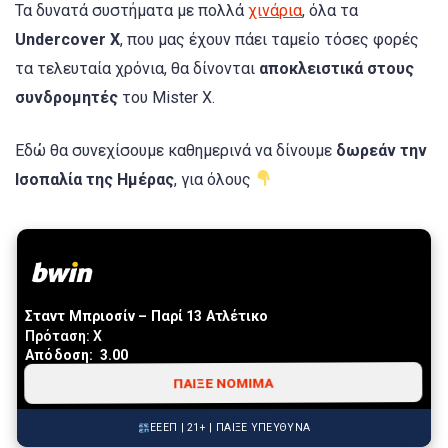
Τα δυνατά συστήματα με πολλά
χινάρια
, όλα τα
Undercover X
, που μας έχουν πάει ταμείο τόσες φορές
τα τελευταία χρόνια, θα δίνονται
αποκλειστικά στους
συνδρομητές
του Mister X.
Εδώ θα συνεχίσουμε καθημερινά να δίνουμε
δωρεάν την
Ισοπαλία της Ημέρας
, για όλους
Σταντ Μπριοσίν – Παρί 13 Ατλέτικο
Πρόταση: X
Απόδοση:
3.00
ΠΑΙΞΕ ΝΟΜΙΜΑ
ΕΕΕΠ | 21+ | ΠΑΙΞΕ ΥΠΕΥΘΥΝΑ