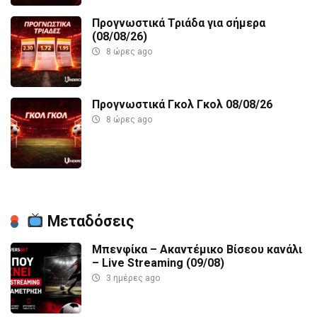
Προγνωστικά Τριάδα για σήμερα
(08/08/26)
8 ώρες ago
Προγνωστικά Γκολ Γκολ 08/08/26
8 ώρες ago
Μεταδόσεις
Μπενφίκα – Ακαντέμικο Βίσεου κανάλι
– Live Streaming (09/08)
3 ημέρες ago