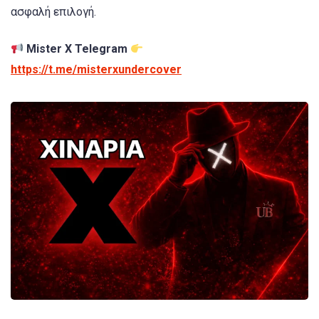
ασφαλή επιλογή.
Mister X Telegram
https://t.me/misterxundercover