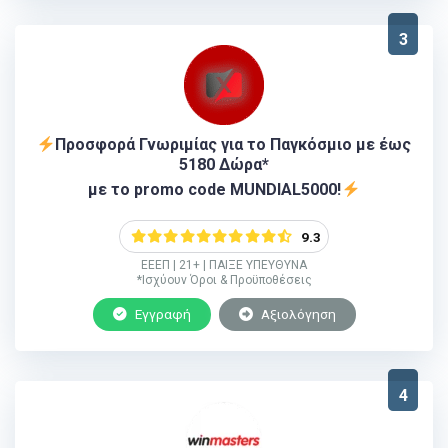
3
Προσφορά Γνωριμίας για το Παγκόσμιο με έως
5180 Δώρα*
με το promo code MUNDIAL5000!
9.3
ΕΕΕΠ | 21+ | ΠΑΙΞΕ ΥΠΕΥΘΥΝΑ
*Ισχύουν Όροι & Προϋποθέσεις
Εγγραφή
Αξιολόγηση
4