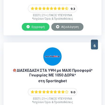
9.3
ΕΕΕΠ | 21+ | ΠΑΙΞΕ ΥΠΕΥΘΥΝΑ
*Ισχύουν Όροι & Προϋποθέσεις
Εγγραφή
Αξιολόγηση
6
ΔΙΑΣΚΕΔΑΣΗ ΣΤΑ ΥΨΗ με ΜΑΧΙ Προσφορά*
Γνωριμίας ΜΕ 1050 ΔΩΡΑ*
στη Sportingbet
9.0
ΕΕΕΠ | 21+ | ΠΑΙΞΕ ΥΠΕΥΘΥΝΑ
*Ισχύουν Όροι & Προϋποθέσεις