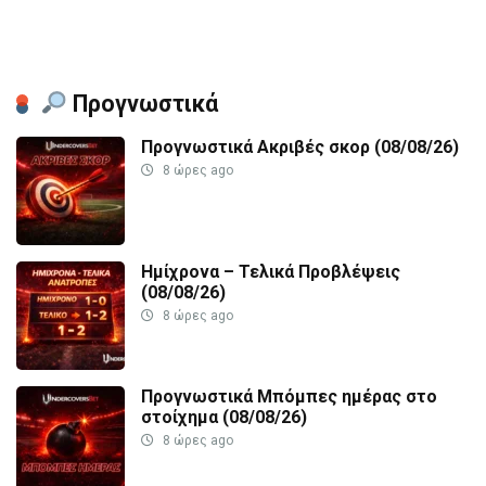
Προγνωστικά
Προγνωστικά Ακριβές σκορ (08/08/26)
8 ώρες ago
Ημίχρονα – Τελικά Προβλέψεις
(08/08/26)
8 ώρες ago
Προγνωστικά Μπόμπες ημέρας στο
στοίχημα (08/08/26)
8 ώρες ago