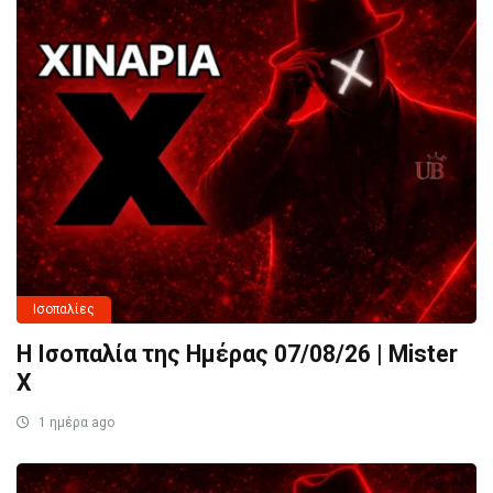
Ισοπαλίες
Η Ισοπαλία της Ημέρας 07/08/26 | Mister
X
1 ημέρα ago