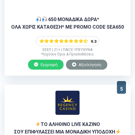
650 ΜΟΝΑΔΙΚΑ ΔΩΡΑ*
ΟΛΑ ΧΩΡΙΣ ΚΑΤΑΘΕΣΗ* ΜΕ PROMO CODE SEA650
9.3
ΕΕΕΠ | 21+ | ΠΑΙΞΕ ΥΠΕΥΘΥΝΑ
*Ισχύουν Όροι & Προϋποθέσεις
Εγγραφή
Αξιολόγηση
5
ΤΟ ΑΛΗΘΙΝΟ LIVE ΚΑΖΙΝΟ
ΣΟΥ ΕΠΙΦΥΛΑΣΣΕΙ ΜΙΑ ΜΟΝΑΔΙΚΗ ΥΠΟΔΟΧΗ