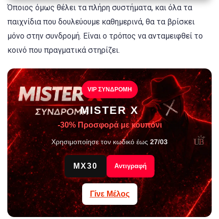
Όποιος όμως θέλει τα πλήρη συστήματα, και όλα τα
παιχνίδια που δουλεύουμε καθημερινά, θα τα βρίσκει
μόνο στην συνδρομή. Είναι ο τρόπος να ανταμειφθεί το
κοινό που πραγματικά στηρίζει.
VIP ΣΥΝΔΡΟΜΗ
MISTER X
-30% Προσφορά με κουπόνι
Χρησιμοποίησε τον κωδικό έως
27/03
MX30
Αντιγραφή
Γίνε Μέλος