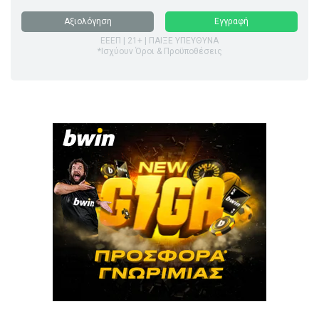
Αξιολόγηση
Εγγραφή
ΕΕΕΠ | 21+ | ΠΑΙΞΕ ΥΠΕΥΘΥΝΑ
*Ισχύουν Όροι & Προϋποθέσεις