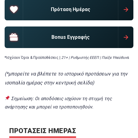
Πρόταση Ημέρας
Bonus Εγγραφής
*Ισχύουν Όροι & Προϋποθέσεις |
21+ | Ρυθμιστής ΕΕΕΠ | Παίξε Υπεύθυν
α
(*μπορείτε να βλέπετε το ιστορικό προτάσεων για την
ισοπαλία ημέρας στην κεντρική σελίδα)
Σημείωση: Οι αποδόσεις ισχύουν τη στιγμή της
ανάρτησης και μπορεί να τροποποιηθούν.
ΠΡΟΤΆΣΕΙΣ ΗΜΈΡΑΣ