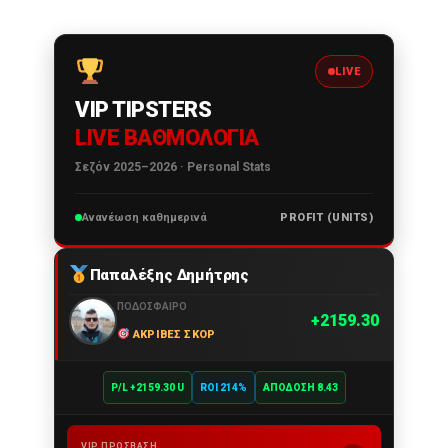
LIVE
VIP TIPSTERS
LIVE ΒΑΘΜΟΛΟΓΊΑ
Σεζόν 2025–2026 · Personal Stats
Ανανέωση καθημερινά
PROFIT (UNITS)
Παπαλέξης Δημήτρης
ΠΟΔΌΣΦΑΙΡΟ
2159.30
ΑΚΡΙΒΈΣ ΣΚΟΡ
P/L +2159.30 U
ROI 214%
ΑΠΌΔΟΣΗ 8.43
VIP ΠΡΌΣΒΑΣΗ