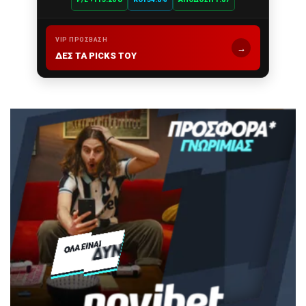
VIP ΠΡΌΣΒΑΣΗ
→
ΔΕΣ ΤΑ PICKS ΤΟΥ