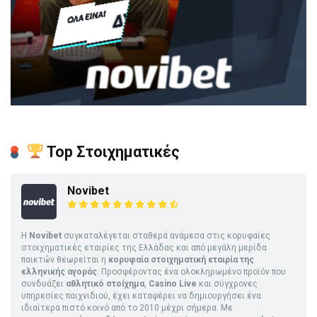
Top Στοιχηματικές
Novibet
Η
Novibet
συγκαταλέγεται σταθερά ανάμεσα στις κορυφαίες
στοιχηματικές εταιρίες της Ελλάδας και από μεγάλη μερίδα
παικτών θεωρείται η
κορυφαία στοιχηματική εταιρία της
ελληνικής αγοράς
. Προσφέροντας ένα ολοκληρωμένο προϊόν που
συνδυάζει
αθλητικό στοίχημα
,
Casino Live
και σύγχρονες
υπηρεσίες παιχνιδιού, έχει καταφέρει να δημιουργήσει ένα
ιδιαίτερα πιστό κοινό από το 2010 μέχρι σήμερα. Με