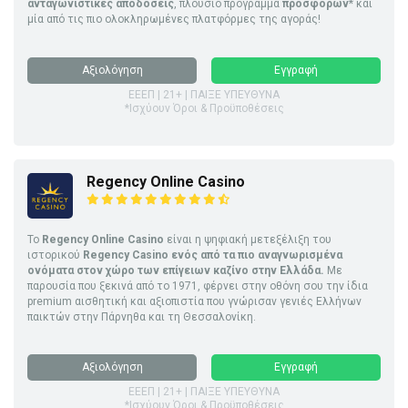
ανταγωνιστικές αποδόσεις
, πλούσιο πρόγραμμα
προσφορών
* και
μία από τις πιο ολοκληρωμένες πλατφόρμες της αγοράς!
Αξιολόγηση
Εγγραφή
ΕΕΕΠ | 21+ | ΠΑΙΞΕ ΥΠΕΥΘΥΝΑ
*Ισχύουν Όροι & Προϋποθέσεις
Regency Online Casino
Το
Regency Online Casino
είναι η ψηφιακή μετεξέλιξη του
ιστορικού
Regency Casino ενός από τα πιο αναγνωρισμένα
ονόματα στον χώρο των επίγειων καζίνο στην Ελλάδα.
Με
παρουσία που ξεκινά από το 1971, φέρνει στην οθόνη σου την ίδια
premium αισθητική και αξιοπιστία που γνώρισαν γενιές Ελλήνων
παικτών στην Πάρνηθα και τη Θεσσαλονίκη.
Αξιολόγηση
Εγγραφή
ΕΕΕΠ | 21+ | ΠΑΙΞΕ ΥΠΕΥΘΥΝΑ
*Ισχύουν Όροι & Προϋποθέσεις