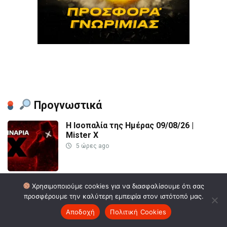
Προγνωστικά
Η Ισοπαλία της Ημέρας 09/08/26 |
Mister X
5 ώρες ago
Προγνωστικά Ακριβές σκορ (09/08/26)
Χρησιμοποιούμε cookies για να διασφαλίσουμε ότι σας
14 ώρες ago
προσφέρουμε την καλύτερη εμπειρία στον ιστότοπό μας.
Αποδοχή
Πολιτική Cookies