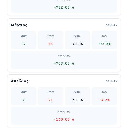
+782.00 u
Μάρτιος
30 picks
ΝΊΚΕΣ
ΉΤΤΕΣ
WIN%
ROI%
12
18
40.0%
+23.6%
NET P/L (U)
+709.00 u
Απρίλιος
30 picks
ΝΊΚΕΣ
ΉΤΤΕΣ
WIN%
ROI%
9
21
30.0%
-4.3%
NET P/L (U)
-130.00 u