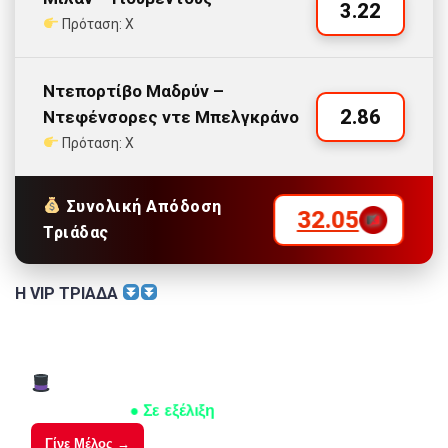
3.22
Πρόταση: Χ
Ντεπορτίβο Μαδρύν –
2.86
Ντεφένσορες ντε Μπελγκράνο
Πρόταση: Χ
Συνολική Απόδοση
32.05
Τριάδας
Η VIP ΤΡΙΑΔΑ
Σημερινό Δελτίο του
Mister X
● Σε εξέλιξη
Τριάδα
Καρφί
•
Γίνε Μέλος →