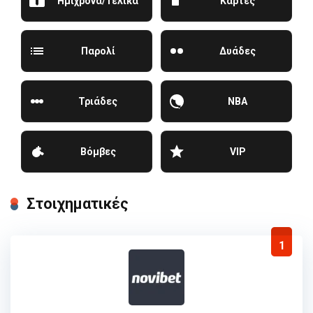
Ημίχρονα/Τελικά
Κάρτες
Παρολί
Δυάδες
Τριάδες
NBA
Βόμβες
VIP
Στοιχηματικές
1