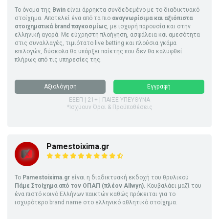
Το όνομα της
Bwin
είναι άρρηκτα συνδεδεμένο με το διαδικτυακό
στοίχημα. Αποτελεί ένα από τα πιο
αναγνωρίσιμα και αξιόπιστα
στοιχηματικά brand παγκοσμίως
, με ισχυρή παρουσία και στην
ελληνική αγορά. Με εύχρηστη πλοήγηση, ασφάλεια και αμεσότητα
στις συναλλαγές, τιμιότατο live betting και πλούσια γκάμα
επιλογών, δύσκολα θα υπάρξει παίκτης που δεν θα καλυφθεί
πλήρως από τις υπηρεσίες της.
Αξιολόγηση
Εγγραφή
ΕΕΕΠ | 21+ | ΠΑΙΞΕ ΥΠΕΥΘΥΝΑ
*Ισχύουν Όροι & Προϋποθέσεις
Pamestoixima.gr
Το
Pamestoixima.gr
είναι η διαδικτυακή εκδοχή του θρυλικού
Πάμε Στοίχημα από τον ΟΠΑΠ (πλέον Allwyn).
Κουβαλάει μαζί του
ένα πιστό κοινό Ελλήνων παικτών καθώς πρόκειται για το
ισχυρότερο brand name στο ελληνικό αθλητικό στοίχημα.