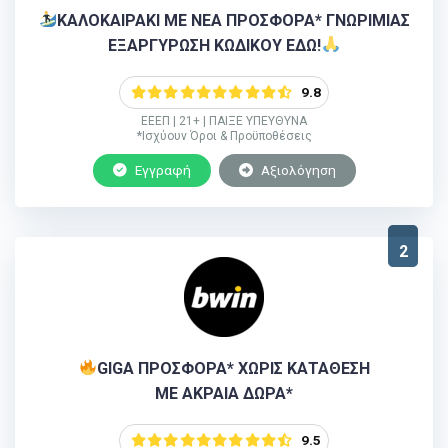
ΚΑΛΟΚΑΙΡΑΚΙ ΜΕ ΝΕΑ ΠΡΟΣΦΟΡΑ* ΓΝΩΡΙΜΙΑΣ
ΕΞΑΡΓΥΡΩΣΗ ΚΩΔΙΚΟΥ ΕΔΩ!
9.8
ΕΕΕΠ | 21+ | ΠΑΙΞΕ ΥΠΕΥΘΥΝΑ
*Ισχύουν Όροι & Προϋποθέσεις
Εγγραφή
Αξιολόγηση
2
GIGA ΠΡΟΣΦΟΡΑ* ΧΩΡΙΣ ΚΑΤΑΘΕΣΗ
ΜΕ ΑΚΡΑΙΑ ΔΩΡΑ*
9.5