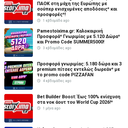
ΠΑΟΚ στη μάχη της Ευρώπης με
σούπερ ενισχυμένες αποδόσεις* και
προσφορές*!
1 εβδομάδα ago
Pamestoixima.gr: Καλοκαιρινή
Προσφορά* Γνωριμίας με 5.120 Δώρα*
και Promo Code SUMMER5000!
3 εβδομάδες ago
Προσφορά γνωριμίας: 5.180 δώρα και 3
premium πίτσες εντελώς δωρεάν* με
το promo code PIZZAFAN
4 εβδομάδες ago
Bet Builder Boost: Έως 100% ενίσχυση
στα νοκ άουτ του World Cup 2026!*
1 μήνα ago