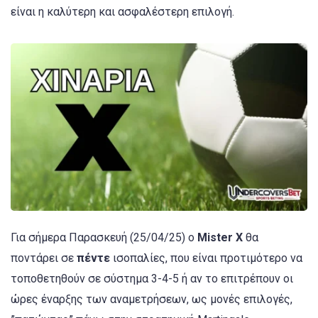
είναι η καλύτερη και ασφαλέστερη επιλογή.
Για σήμερα Παρασκευή (25/04/25) ο
Mister X
θα
ποντάρει σε
πέντε
ισοπαλίες, που είναι προτιμότερο να
τοποθετηθούν σε σύστημα 3-4-5 ή αν το επιτρέπουν οι
ώρες έναρξης των αναμετρήσεων, ως μονές επιλογές,