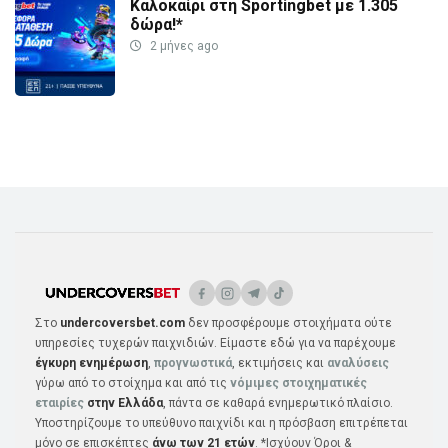
Καλοκαίρι στη Sportingbet με 1.305
δώρα!*
2 μήνες ago
Στο
undercoversbet.com
δεν προσφέρουμε στοιχήματα ούτε
υπηρεσίες τυχερών παιχνιδιών. Είμαστε εδώ για να παρέχουμε
έγκυρη ενημέρωση
,
προγνωστικά
, εκτιμήσεις και
αναλύσεις
γύρω από το στοίχημα και από τις
νόμιμες στοιχηματικές
εταιρίες
στην Ελλάδα
, πάντα σε καθαρά ενημερωτικό πλαίσιο.
Υποστηρίζουμε το υπεύθυνο παιχνίδι και η πρόσβαση επιτρέπεται
μόνο σε επισκέπτες
άνω των 21 ετών
. *Ισχύουν Όροι &