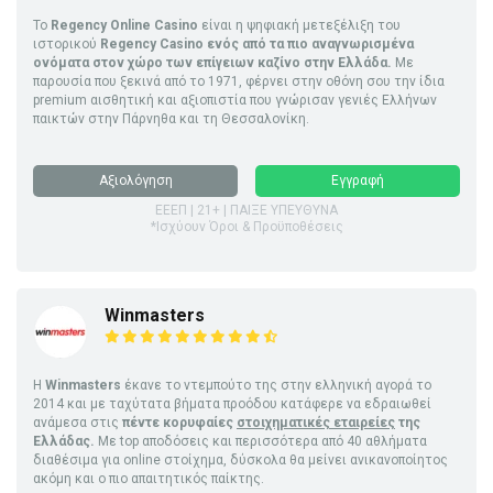
Το
Regency Online Casino
είναι η ψηφιακή μετεξέλιξη του
ιστορικού
Regency Casino ενός από τα πιο αναγνωρισμένα
ονόματα στον χώρο των επίγειων καζίνο στην Ελλάδα.
Με
παρουσία που ξεκινά από το 1971, φέρνει στην οθόνη σου την ίδια
premium αισθητική και αξιοπιστία που γνώρισαν γενιές Ελλήνων
παικτών στην Πάρνηθα και τη Θεσσαλονίκη.
Αξιολόγηση
Εγγραφή
ΕΕΕΠ | 21+ | ΠΑΙΞΕ ΥΠΕΥΘΥΝΑ
*Ισχύουν Όροι & Προϋποθέσεις
Winmasters
Η
Winmasters
έκανε το ντεμπούτο της στην ελληνική αγορά το
2014 και με ταχύτατα βήματα προόδου κατάφερε να εδραιωθεί
ανάμεσα στις
πέντε κορυφαίες
στοιχηματικές εταιρείες
της
Ελλάδας.
Με top αποδόσεις και περισσότερα από 40 αθλήματα
διαθέσιμα για online στοίχημα, δύσκολα θα μείνει ανικανοποίητος
ακόμη και ο πιο απαιτητικός παίκτης.