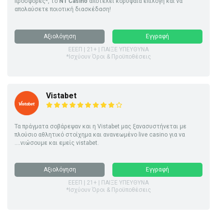
προσφορές*, το
N1 Casino
αποτελεί κορυφαία επιλογή και να
απολαύσετε ποιοτική διασκέδαση!
Αξιολόγηση
Εγγραφή
ΕΕΕΠ | 21+ | ΠΑΙΞΕ ΥΠΕΥΘΥΝΑ
*Ισχύουν Όροι & Προϋποθέσεις
Vistabet
Τα πράγματα σοβάρεψαν και η Vistabet μας ξανασυστήνεται με
πλούσιο αθλητικό στοίχημα και ανανεωμένο live casino για να
....νιώσουμε και εμείς vistabet.
Αξιολόγηση
Εγγραφή
ΕΕΕΠ | 21+ | ΠΑΙΞΕ ΥΠΕΥΘΥΝΑ
*Ισχύουν Όροι & Προϋποθέσεις