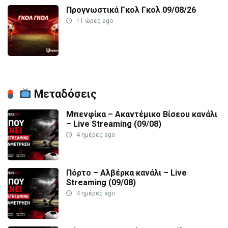
Προγνωστικά Γκολ Γκολ 09/08/26
11 ώρες ago
Μεταδόσεις
Μπενφίκα – Ακαντέμικο Βίσεου κανάλι
– Live Streaming (09/08)
4 ημέρες ago
Πόρτο – Αλβέρκα κανάλι – Live
Streaming (09/08)
4 ημέρες ago