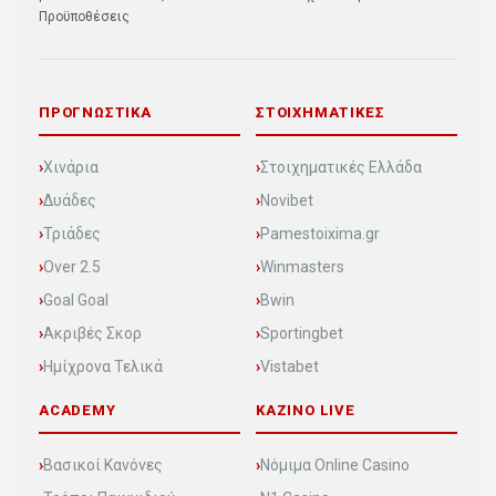
Προϋποθέσεις
ΠΡΟΓΝΩΣΤΙΚΆ
ΣΤΟΙΧΗΜΑΤΙΚΈΣ
Χινάρια
Στοιχηματικές Ελλάδα
Δυάδες
Novibet
Τριάδες
Pamestoixima.gr
Over 2.5
Winmasters
Goal Goal
Bwin
Ακριβές Σκορ
Sportingbet
Ημίχρονα Τελικά
Vistabet
ACADEMY
KAZINO LIVE
Βασικοί Κανόνες
Νόμιμα Online Casino