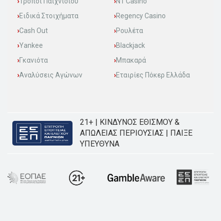
Τρόποι Παιχνιδιού
N1 Casino
Ειδικά Στοιχήματα
Regency Casino
Cash Out
Ρουλέτα
Yankee
Blackjack
Γκανιότα
Μπακαρά
Αναλύσεις Αγώνων
Εταιρίες Πόκερ Ελλάδα
21+ | ΚΙΝΔΥΝΟΣ ΕΘΙΣΜΟΥ &
ΑΠΩΛΕΙΑΣ ΠΕΡΙΟΥΣΙΑΣ | ΠΑΙΞΕ
ΥΠΕΥΘΥΝΑ