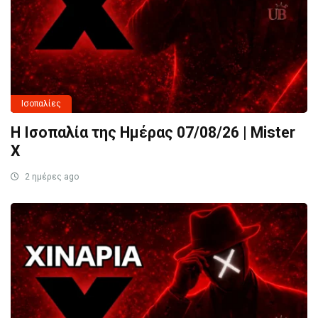
Ισοπαλίες
Η Ισοπαλία της Ημέρας 07/08/26 | Mister
X
2 ημέρες ago