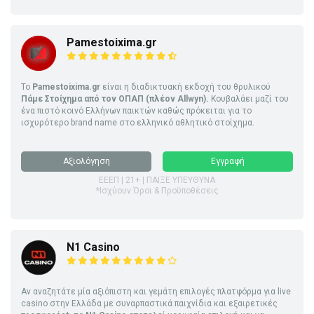
Pamestoixima.gr
Το
Pamestoixima.gr
είναι η διαδικτυακή εκδοχή του θρυλικού
Πάμε Στοίχημα από τον ΟΠΑΠ (πλέον Allwyn).
Κουβαλάει μαζί του
ένα πιστό κοινό Ελλήνων παικτών καθώς πρόκειται για το
ισχυρότερο brand name στο ελληνικό αθλητικό στοίχημα.
Αξιολόγηση
Εγγραφή
ΕΕΕΠ | 21+ | ΠΑΙΞΕ ΥΠΕΥΘΥΝΑ
*Ισχύουν Όροι & Προϋποθέσεις
N1 Casino
Αν αναζητάτε μία αξιόπιστη και γεμάτη επιλογές πλατφόρμα για live
casino στην Ελλάδα με συναρπαστικά παιχνίδια και εξαιρετικές