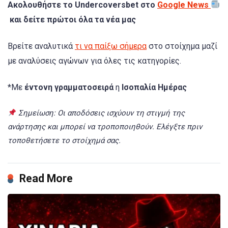
Ακολουθήστε τo Undercoversbet στο
Google News
και δείτε πρώτοι όλα τα νέα μας
Βρείτε αναλυτικά
τι να παίξω σήμερα
στο στοίχημα μαζί
με αναλύσεις αγώνων για όλες τις κατηγορίες.
*Με
έντονη γραμματοσειρά
η
Ισοπαλία Ημέρας
Σημείωση: Οι αποδόσεις ισχύουν τη στιγμή της
ανάρτησης και μπορεί να τροποποιηθούν. Ελέγξτε πριν
τοποθετήσετε το στοίχημά σας.
Read More