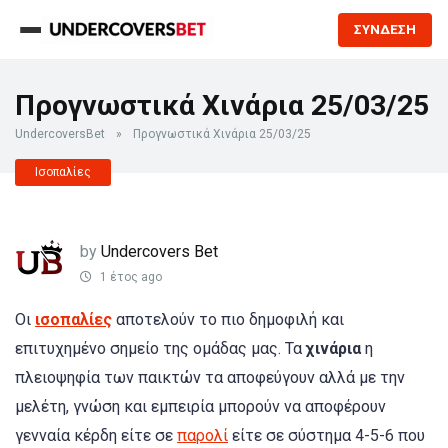
ΣΥΝΔΕΣΗ
Προγνωστικά Χινάρια 25/03/25
UndercoversBet
»
Προγνωστικά Χινάρια 25/03/25
Ισοπαλίες
by
Undercovers Bet
1 έτος ago
Οι
ισοπαλίες
αποτελούν το πιο δημοφιλή και
επιτυχημένο σημείο της ομάδας μας. Τα
χινάρια
η
πλειοψηφία των παικτών τα αποφεύγουν αλλά με την
μελέτη, γνώση και εμπειρία μπορούν να αποφέρουν
γενναία κέρδη είτε σε
παρολί
είτε σε σύστημα 4-5-6 που