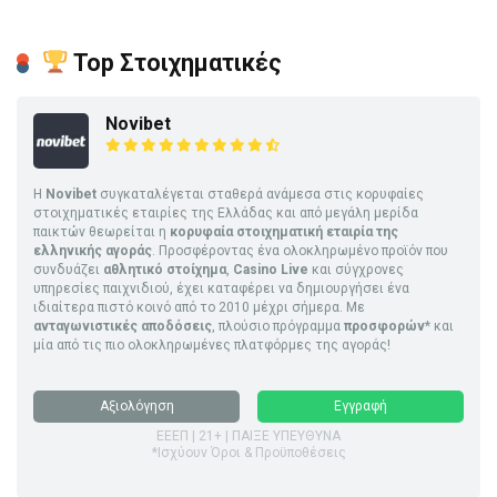
Top Στοιχηματικές
Novibet
Η
Novibet
συγκαταλέγεται σταθερά ανάμεσα στις κορυφαίες
στοιχηματικές εταιρίες της Ελλάδας και από μεγάλη μερίδα
παικτών θεωρείται η
κορυφαία στοιχηματική εταιρία της
ελληνικής αγοράς
. Προσφέροντας ένα ολοκληρωμένο προϊόν που
συνδυάζει
αθλητικό στοίχημα
,
Casino Live
και σύγχρονες
υπηρεσίες παιχνιδιού, έχει καταφέρει να δημιουργήσει ένα
ιδιαίτερα πιστό κοινό από το 2010 μέχρι σήμερα. Με
ανταγωνιστικές αποδόσεις
, πλούσιο πρόγραμμα
προσφορών
* και
μία από τις πιο ολοκληρωμένες πλατφόρμες της αγοράς!
Αξιολόγηση
Εγγραφή
ΕΕΕΠ | 21+ | ΠΑΙΞΕ ΥΠΕΥΘΥΝΑ
*Ισχύουν Όροι & Προϋποθέσεις