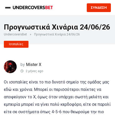
ΣΥΝΔΕΣΗ
Προγνωστικά Χινάρια 24/06/26
UndercoversBet
»
Προγνωστικά Χινάρια 24/06/26
Ισοπαλίες
by
Mister X
2 μήνες ago
Οι ισοπαλίες είναι το πιο δυνατό σημείο της ομάδας μας
εδώ και χρόνια. Μπορεί οι περισσότεροι παίκτες να
αποφεύγουν το Χ, όμως όταν υπάρχει σωστή μελέτη και
εμπειρία μπορεί να γίνει πολύ κερδοφόρο, είτε σε παρολί
είτε σε συστήματα όπως 4-5-6 που θεωρούμε την πιο