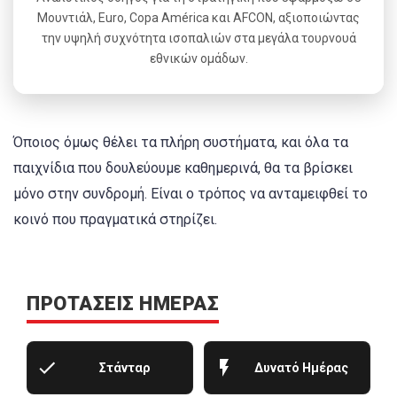
Μουντιάλ, Euro, Copa América και AFCON, αξιοποιώντας
την υψηλή συχνότητα ισοπαλιών στα μεγάλα τουρνουά
εθνικών ομάδων.
Όποιος όμως θέλει τα πλήρη συστήματα, και όλα τα
παιχνίδια που δουλεύουμε καθημερινά, θα τα βρίσκει
μόνο στην συνδρομή. Είναι ο τρόπος να ανταμειφθεί το
κοινό που πραγματικά στηρίζει.
ΠΡΟΤΆΣΕΙΣ ΗΜΈΡΑΣ
Στάνταρ
Δυνατό Ημέρας