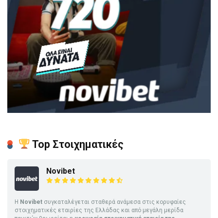
Top Στοιχηματικές
Novibet
Η
Novibet
συγκαταλέγεται σταθερά ανάμεσα στις κορυφαίες
στοιχηματικές εταιρίες της Ελλάδας και από μεγάλη μερίδα