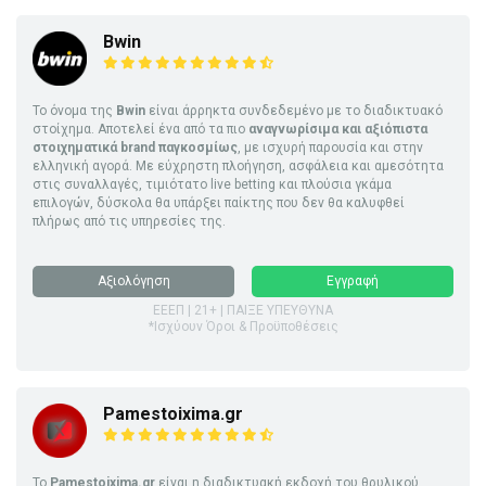
Bwin
Το όνομα της
Bwin
είναι άρρηκτα συνδεδεμένο με το διαδικτυακό
στοίχημα. Αποτελεί ένα από τα πιο
αναγνωρίσιμα και αξιόπιστα
στοιχηματικά brand παγκοσμίως
, με ισχυρή παρουσία και στην
ελληνική αγορά. Με εύχρηστη πλοήγηση, ασφάλεια και αμεσότητα
στις συναλλαγές, τιμιότατο live betting και πλούσια γκάμα
επιλογών, δύσκολα θα υπάρξει παίκτης που δεν θα καλυφθεί
πλήρως από τις υπηρεσίες της.
Αξιολόγηση
Εγγραφή
ΕΕΕΠ | 21+ | ΠΑΙΞΕ ΥΠΕΥΘΥΝΑ
*Ισχύουν Όροι & Προϋποθέσεις
Pamestoixima.gr
Το
Pamestoixima.gr
είναι η διαδικτυακή εκδοχή του θρυλικού