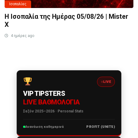
Ισοπαλίες
Η Ισοπαλία της Ημέρας 05/08/26 | Mister
X
4 ημέρες ago
LIVE
VIP TIPSTERS
LIVE ΒΑΘΜΟΛΟΓΊΑ
Σεζόν 2025–2026 · Personal Stats
Ανανέωση καθημερινά
PROFIT (UNITS)