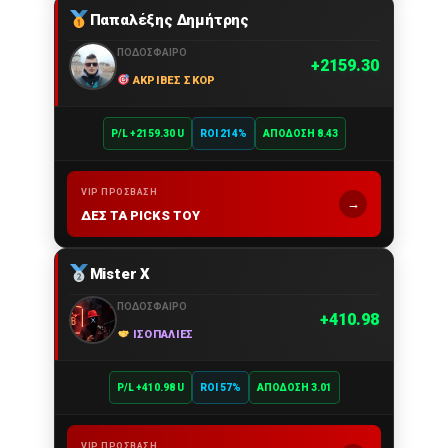
Παπαλέξης Δημήτρης
ΠΟΔΌΣΦΑΙΡΟ
2159.30
ΑΚΡΙΒΈΣ ΣΚΟΡ
P/L +2159.30 U
ROI 214%
ΑΠΌΔΟΣΗ 8.43
VIP ΠΡΌΣΒΑΣΗ
→
ΔΕΣ ΤΑ PICKS ΤΟΥ
Mister X
ΠΟΔΌΣΦΑΙΡΟ
410.98
ΙΣΟΠΑΛΊΕΣ
P/L +410.98 U
ROI 57%
ΑΠΌΔΟΣΗ 3.01
VIP ΠΡΌΣΒΑΣΗ