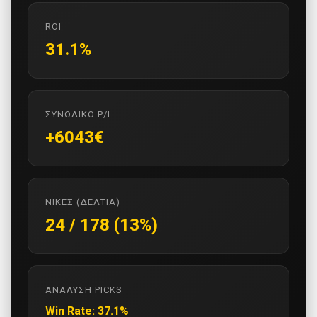
ROI
31.1%
ΣΥΝΟΛΙΚΌ P/L
+6043€
ΝΊΚΕΣ (ΔΕΛΤΊΑ)
24 / 178 (13%)
ΑΝΆΛΥΣΗ PICKS
Win Rate: 37.1%