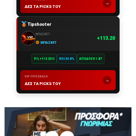
→
ΔΕΣ ΤΑ PICKS ΤΟΥ
Tipshooter
ΜΠΆΣΚΕΤ
113.20
ΜΠΆΣΚΕΤ
P/L +113.20 U
ROI 34.8%
ΑΠΌΔΟΣΗ 1.87
VIP ΠΡΌΣΒΑΣΗ
→
ΔΕΣ ΤΑ PICKS ΤΟΥ