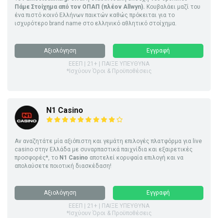
Πάμε Στοίχημα από τον ΟΠΑΠ (πλέον Allwyn).
Κουβαλάει μαζί του
ένα πιστό κοινό Ελλήνων παικτών καθώς πρόκειται για το
ισχυρότερο brand name στο ελληνικό αθλητικό στοίχημα.
Αξιολόγηση
Εγγραφή
ΕΕΕΠ | 21+ | ΠΑΙΞΕ ΥΠΕΥΘΥΝΑ
*Ισχύουν Όροι & Προϋποθέσεις
N1 Casino
Αν αναζητάτε μία αξιόπιστη και γεμάτη επιλογές πλατφόρμα για live
casino στην Ελλάδα με συναρπαστικά παιχνίδια και εξαιρετικές
προσφορές*, το
N1 Casino
αποτελεί κορυφαία επιλογή και να
απολαύσετε ποιοτική διασκέδαση!
Αξιολόγηση
Εγγραφή
ΕΕΕΠ | 21+ | ΠΑΙΞΕ ΥΠΕΥΘΥΝΑ
*Ισχύουν Όροι & Προϋποθέσεις