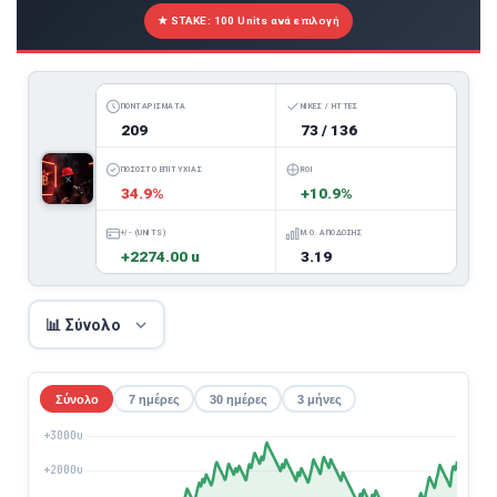
★ STAKE: 100 Units ανά επιλογή
ΠΟΝΤΑΡΊΣΜΑΤΑ
ΝΊΚΕΣ / ΉΤΤΕΣ
209
73 / 136
ΠΟΣΟΣΤΌ ΕΠΙΤΥΧΊΑΣ
ROI
34.9%
+10.9%
+/- (UNITS)
Μ.Ο. ΑΠΌΔΟΣΗΣ
+2274.00 u
3.19
Σύνολο
7 ημέρες
30 ημέρες
3 μήνες