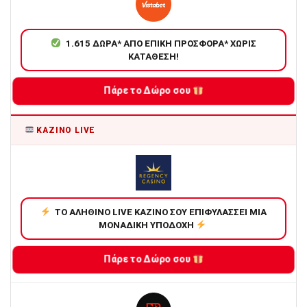
1.615 ΔΩΡΑ* ΑΠΟ ΕΠΙΚΗ ΠΡΟΣΦΟΡΑ* ΧΩΡΙΣ
ΚΑΤΑΘΕΣΗ!
Πάρε το Δώρο σου
ΚΑΖΊΝΟ LIVE
ΤΟ ΑΛΗΘΙΝΟ LIVE ΚΑΖΙΝΟ ΣΟΥ ΕΠΙΦΥΛΑΣΣΕΙ ΜΙΑ
ΜΟΝΑΔΙΚΗ ΥΠΟΔΟΧΗ
Πάρε το Δώρο σου