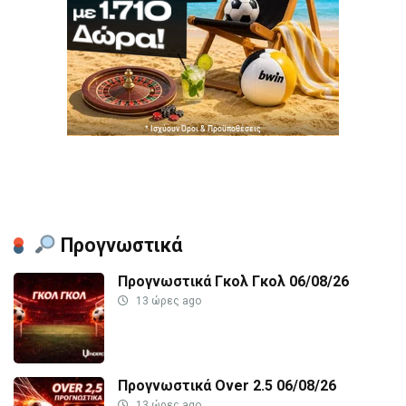
Προγνωστικά
Προγνωστικά Γκολ Γκολ 06/08/26
13 ώρες ago
Προγνωστικά Over 2.5 06/08/26
13 ώρες ago