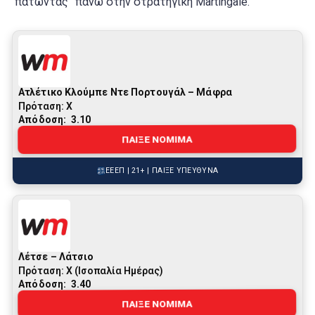
”πατώντας” πάνω στην στρατηγική Martingale.
Ατλέτικο Κλούμπε Ντε Πορτουγάλ – Μάφρα
Πρόταση: X
Απόδοση:
3.10
ΠΑΙΞΕ ΝΟΜΙΜΑ
ΕΕΕΠ | 21+ | ΠΑΙΞΕ ΥΠΕΥΘΥΝΑ
Λέτσε – Λάτσιο
Πρόταση: X (Ισοπαλία Ημέρας)
Απόδοση:
3.40
ΠΑΙΞΕ ΝΟΜΙΜΑ