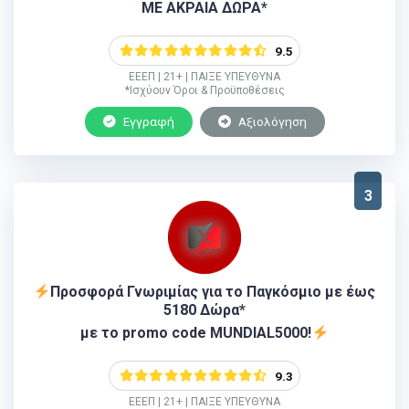
ΜΕ ΑΚΡΑΙΑ ΔΩΡΑ*
9.5
ΕΕΕΠ | 21+ | ΠΑΙΞΕ ΥΠΕΥΘΥΝΑ
*Ισχύουν Όροι & Προϋποθέσεις
Εγγραφή
Αξιολόγηση
3
Προσφορά Γνωριμίας για το Παγκόσμιο με έως
5180 Δώρα*
με το promo code MUNDIAL5000!
9.3
ΕΕΕΠ | 21+ | ΠΑΙΞΕ ΥΠΕΥΘΥΝΑ