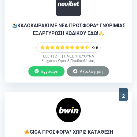
ΚΑΛΟΚΑΙΡΑΚΙ ΜΕ ΝΕΑ ΠΡΟΣΦΟΡΑ* ΓΝΩΡΙΜΙΑΣ
ΕΞΑΡΓΥΡΩΣΗ ΚΩΔΙΚΟΥ ΕΔΩ!
9.8
ΕΕΕΠ | 21+ | ΠΑΙΞΕ ΥΠΕΥΘΥΝΑ
*Ισχύουν Όροι & Προϋποθέσεις
Εγγραφή
Αξιολόγηση
2
GIGA ΠΡΟΣΦΟΡΑ* ΧΩΡΙΣ ΚΑΤΑΘΕΣΗ