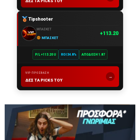
ΔΕΣ ΤΑ PICKS ΤΟΥ
Tipshooter
ΜΠΆΣΚΕΤ
113.20
ΜΠΆΣΚΕΤ
P/L +113.20 U
ROI 34.8%
ΑΠΌΔΟΣΗ 1.87
VIP ΠΡΌΣΒΑΣΗ
→
ΔΕΣ ΤΑ PICKS ΤΟΥ