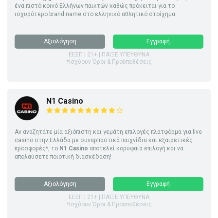
ένα πιστό κοινό Ελλήνων παικτών καθώς πρόκειται για το
ισχυρότερο brand name στο ελληνικό αθλητικό στοίχημα.
Αξιολόγηση
Εγγραφή
ΕΕΕΠ | 21+ | ΠΑΙΞΕ ΥΠΕΥΘΥΝΑ
*Ισχύουν Όροι & Προϋποθέσεις
N1 Casino
Αν αναζητάτε μία αξιόπιστη και γεμάτη επιλογές πλατφόρμα για live
casino στην Ελλάδα με συναρπαστικά παιχνίδια και εξαιρετικές
προσφορές*, το
N1 Casino
αποτελεί κορυφαία επιλογή και να
απολαύσετε ποιοτική διασκέδαση!
Αξιολόγηση
Εγγραφή
ΕΕΕΠ | 21+ | ΠΑΙΞΕ ΥΠΕΥΘΥΝΑ
*Ισχύουν Όροι & Προϋποθέσεις