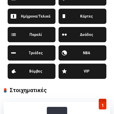
Ημίχρονα/Τελικά
Κάρτες
Παρολί
Δυάδες
Τριάδες
NBA
Βόμβες
VIP
Στοιχηματικές
1