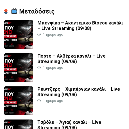
Μεταδόσεις
Μπενφίκα – Ακαντέμικο Βίσεου κανάλι
– Live Streaming (09/08)
1 ημέρα ago
Πόρτο – Αλβέρκα κανάλι – Live
Streaming (09/08)
1 ημέρα ago
Ρέιντζερς – Χιμπέρνιαν κανάλι – Live
Streaming (09/08)
1 ημέρα ago
Τσβόλε – Άγιαξ κανάλι – Live
Streaming (09/08)