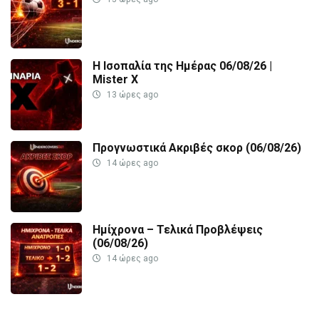
Η Ισοπαλία της Ημέρας 06/08/26 |
Mister X
13 ώρες ago
Προγνωστικά Ακριβές σκορ (06/08/26)
14 ώρες ago
Ημίχρονα – Τελικά Προβλέψεις
(06/08/26)
14 ώρες ago