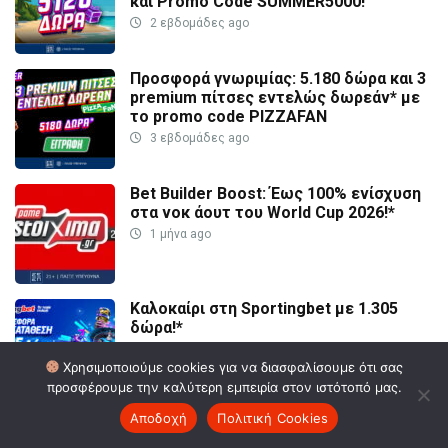
και Promo Code SUMMER5000!
2 εβδομάδες ago
Προσφορά γνωριμίας: 5.180 δώρα και 3
premium πίτσες εντελώς δωρεάν* με
το promo code PIZZAFAN
3 εβδομάδες ago
Bet Builder Boost: Έως 100% ενίσχυση
στα νοκ άουτ του World Cup 2026!*
1 μήνα ago
Καλοκαίρι στη Sportingbet με 1.305
δώρα!*
1 μήνα ago
Χρησιμοποιούμε cookies για να διασφαλίσουμε ότι σας
προσφέρουμε την καλύτερη εμπειρία στον ιστότοπό μας.
Αποδοχή
Πολιτική Cookies