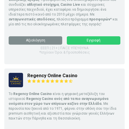
συνδυάζει
αθλητικό στοίχημα
,
Casino Live
και σύγχρονες
υπηρεσίες παιχνιδιού, έχει καταφέρει να δημιουργήσει ένα
ιδιαίτερα πιστό κοινό από το 2010 μέχρι σήμερα. Με
ανταγωνιστικές αποδόσεις
, πλούσιο πρόγραμμα
προσφορών
* και
μία από τις πιο ολοκληρωμένες πλατφόρμες της αγοράς!
Αξιολόγηση
Εγγραφή
ΕΕΕΠ | 21+ | ΠΑΙΞΕ ΥΠΕΥΘΥΝΑ
*Ισχύουν Όροι & Προϋποθέσεις
Regency Online Casino
Το
Regency Online Casino
είναι η ψηφιακή μετεξέλιξη του
ιστορικού
Regency Casino ενός από τα πιο αναγνωρισμένα
ονόματα στον χώρο των επίγειων καζίνο στην Ελλάδα.
Με
παρουσία που ξεκινά από το 1971, φέρνει στην οθόνη σου την ίδια
premium αισθητική και αξιοπιστία που γνώρισαν γενιές Ελλήνων
παικτών στην Πάρνηθα και τη Θεσσαλονίκη.