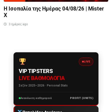
Η Ισοπαλία της Ημέρας 04/08/26 | Mister
X
3 ημέρες ago
LIVE
VIP TIPSTERS
LIVE ΒΑΘΜΟΛΟΓΊΑ
Σεζόν 2025–2026 · Personal Stats
Ανανέωση καθημερινά
PROFIT (UNITS)