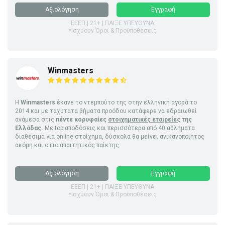
Αξιολόγηση
Εγγραφή
ΕΕΕΠ | 21+ | ΠΑΙΞΕ ΥΠΕΥΘΥΝΑ
*Ισχύουν Όροι & Προϋποθέσεις
Winmasters
Η
Winmasters
έκανε το ντεμπούτο της στην ελληνική αγορά το
2014 και με ταχύτατα βήματα προόδου κατάφερε να εδραιωθεί
ανάμεσα στις
πέντε κορυφαίες
στοιχηματικές εταιρείες
της
Ελλάδας.
Με top αποδόσεις και περισσότερα από 40 αθλήματα
διαθέσιμα για online στοίχημα, δύσκολα θα μείνει ανικανοποίητος
ακόμη και ο πιο απαιτητικός παίκτης.
Αξιολόγηση
Εγγραφή
ΕΕΕΠ | 21+ | ΠΑΙΞΕ ΥΠΕΥΘΥΝΑ
*Ισχύουν Όροι & Προϋποθέσεις