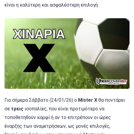
είναι η καλύτερη και ασφαλέστερη επιλογή.
Για σήμερα Σάββατο (24/01/26) ο
Mister X
θα ποντάρει
σε
τρεις
ισοπαλίες, που είναι προτιμότερο να
τοποθετηθούν καρφί ή αν το επιτρέπουν οι ώρες
έναρξης των αναμετρήσεων, ως μονές επιλογές,