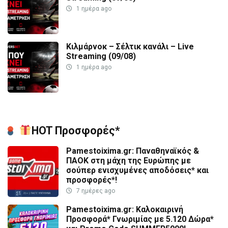
1 ημέρα ago
Κιλμάρνοκ – Σέλτικ κανάλι – Live
Streaming (09/08)
1 ημέρα ago
HOT Προσφορές*
Pamestoixima.gr: Παναθηναϊκός &
ΠΑΟΚ στη μάχη της Ευρώπης με
σούπερ ενισχυμένες αποδόσεις* και
προσφορές*!
7 ημέρες ago
Pamestoixima.gr: Καλοκαιρινή
Προσφορά* Γνωριμίας με 5.120 Δώρα*